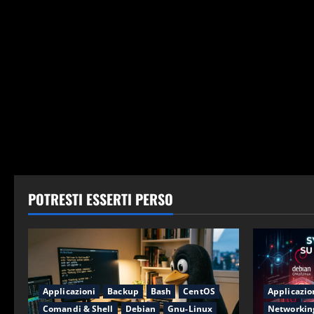
POTRESTI ESSERTI PERSO
Applicazioni
Backup
Bash
CentOS
Applicazio
Comandi & Shell
Debian
Gnu-Linux
Networkin