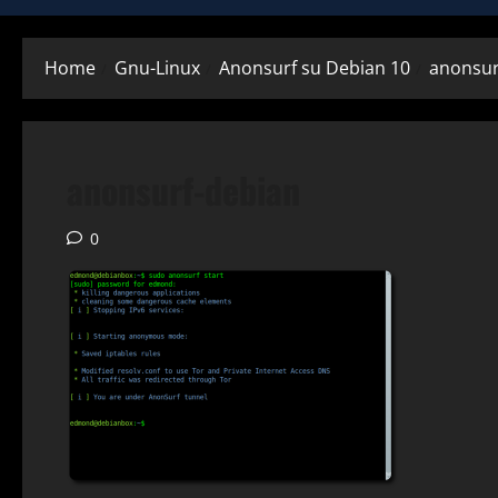
Home
Gnu-Linux
Anonsurf su Debian 10
anonsur
anonsurf-debian
0