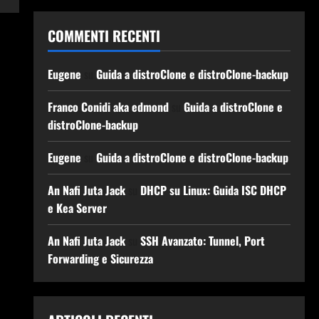
COMMENTI RECENTI
Eugene
su
Guida a distroClone e distroClone-backup
Franco Conidi aka edmond
su
Guida a distroClone e
distroClone-backup
Eugene
su
Guida a distroClone e distroClone-backup
An Nafi Juta Jack
su
DHCP su Linux: Guida ISC DHCP
e Kea Server
An Nafi Juta Jack
su
SSH Avanzato: Tunnel, Port
Forwarding e Sicurezza