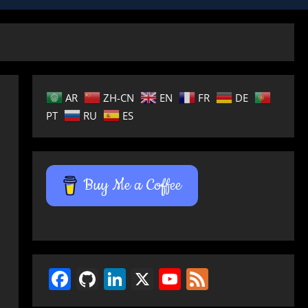
AR
ZH-CN
EN
FR
DE
PT
RU
ES
Buy Me a Coffee
Facebook
GitHub
LinkedIn
X
YouTube
Feed