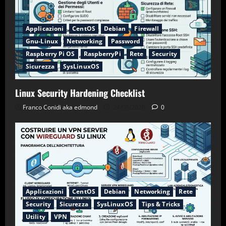
Applicazioni
CentOS
Debian
Firewall
Gnu-Linux
Networking
Password
Raspberry Pi OS
RaspberryPi
Rete
Security
Sicurezza
SysLinuxOS
Linux Security Hardening Checklist
Franco Conidi aka edmond
24/06/2026
0
Applicazioni
CentOS
Debian
Networking
Rete
Security
Sicurezza
SysLinuxOS
Tips & Tricks
Utility
VPN