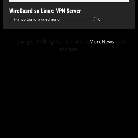
WireGuard su Linux: VPN Server
Franco Conidi aka edmond
23/06/2026
0
Copyright © All rights reserved.
|
MoreNews
di AF
themes.