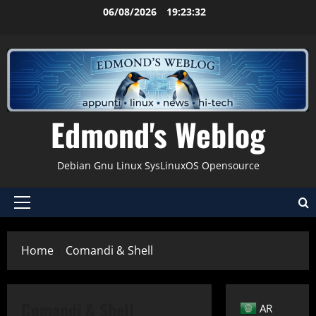
Vai
06/08/2026
19:23:32
al
contenuto
Edmond's Weblog
Debian Gnu Linux SysLinuxOS Opensource
Menu
principale
Home
Comandi & Shell
Comandi & Shell
AR