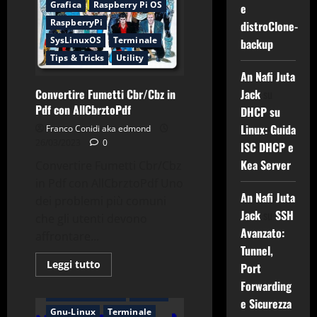
pdf
Grafica
Raspberry Pi OS
e
con
RaspberryPi
Comics
distroClone-
Converter
SysLinuxOS
Terminale
backup
Tips & Tricks
Utility
An Nafi Juta
Convertire Fumetti Cbr/Cbz in
Jack
su
Pdf con AllCbrztoPdf
DHCP su
Linux: Guida
Franco Conidi aka edmond
26/03/2023
0
ISC DHCP e
Kea Server
Convertire Fumetti Cbr/Cbz
in Pdf con AllCbrztoPdf Uno
An Nafi Juta
dei problemi più comuni
Jack
su
SSH
che gli utenti devono
Avanzato:
affrontare...
Tunnel,
Applicazioni
Bash
Leggi
Leggi tutto
Port
di
Browser
più
Forwarding
su
Comandi & Shell
Debian
e Sicurezza
Convertire
Gnu-Linux
Terminale
Fumetti