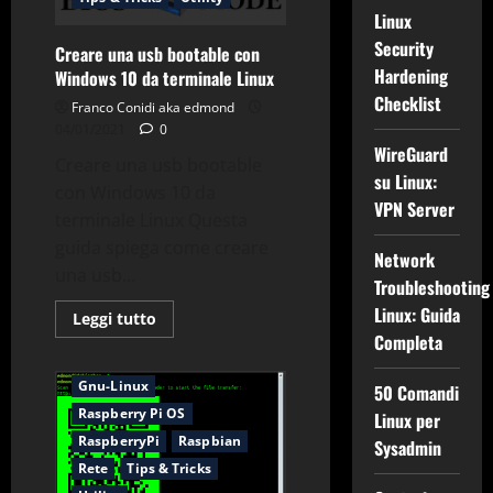
Linux
Security
Creare una usb bootable con
Hardening
Windows 10 da terminale Linux
Checklist
Franco Conidi aka edmond
04/01/2021
0
WireGuard
Creare una usb bootable
su Linux:
con Windows 10 da
VPN Server
terminale Linux Questa
guida spiega come creare
Network
una usb...
Troubleshooting
Linux: Guida
Leggi
Leggi tutto
Applicazioni
di
Completa
più
Comandi & Shell
Debian
su
Creare
Gnu-Linux
50 Comandi
una
usb
Raspberry Pi OS
Linux per
bootable
con
RaspberryPi
Raspbian
Sysadmin
Windows
Rete
Tips & Tricks
10
da