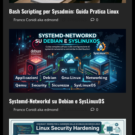
Bash Scripting per Sysadmin: Guida Pratica Linux
Franco Conidi aka edmond
27/06/2026
0
Applicazioni
Debian
Gnu-Linux
Networking
Qemu
Security
Sicurezza
SysLinuxOS
Systemd-Networkd su Debian e SysLinuxOS
Franco Conidi aka edmond
26/06/2026
0