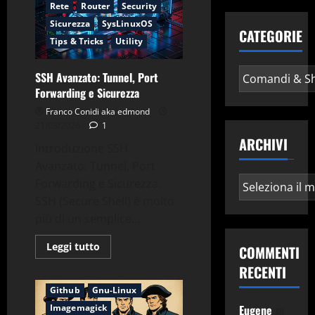
Linux
Rete
Router
Security
per
Sysadmin
Sicurezza
SysLinuxOS
CATEGORIE
Tips & Tricks
Utility
Categorie
SSH Avanzato: Tunnel, Port
Forwarding e Sicurezza
Franco Conidi aka edmond
21/03/2026
1
ARCHIVI
Introduzione SSH
Avanzato: Tunnel, Port
Archivi
Forwarding e Sicurezza.
SSH (Secure Shell) è molto
più di un semplice...
Leggi
Leggi tutto
COMMENTI
Applicazioni
di
più
RECENTI
Comandi & Shell
Debian
su
SSH
Github
Gnu-Linux
Avanzato:
Tunnel,
Imagemagick
Eugene
su
Port