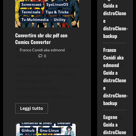
Forwarding
Screencast
SysLinuxOS
Guida a
e
Terminale
Tips & Tricks
distroClone
Sicurezza
Tv-Multimedia
Utility
e
distroClone-
Convertire cbr cbz pdf con
backup
Comics Converter
Franco
Franco Conidi aka edmond
30/09/2025
0
Conidi aka
edmond
su
Convertire cbr cbz pdf con
Guida a
Comics Converter Questo
distroClone
mio script Bash,
e
denominato Comics
distroClone-
Converter, è progettato...
backup
Leggi
Leggi tutto
di
Applicazioni
Bash
Eugene
su
più
su
Comandi & Shell
Debian
Guida a
Convertire
cbr
Github
Gnu-Linux
distroClone
cbz