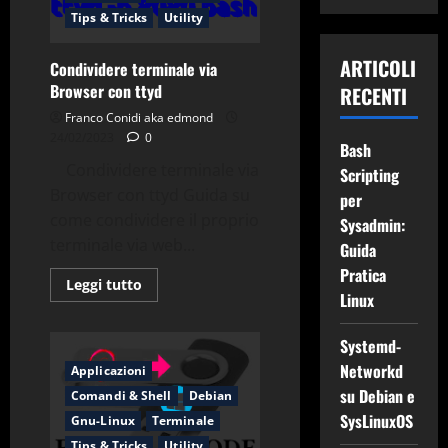
Cbr/Cbz
Tips & Tricks
Utility
in
Pdf
con
ARTICOLI
AllCbrztoPdf
Condividere terminale via
Browser con ttyd
RECENTI
Franco Conidi aka edmond
24/02/2023
0
Bash
Condividere terminale via
Scripting
Browser con ttyd Guida su
per
come condividere il proprio
Sysadmin:
terminale via web...
Guida
Pratica
Leggi
Leggi tutto
di
Linux
più
su
Condividere
Systemd-
terminale
via
Networkd
Applicazioni
Browser
su Debian e
con
Comandi & Shell
Debian
ttyd
SysLinuxOS
Gnu-Linux
Terminale
Tips & Tricks
Utility