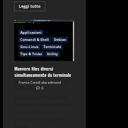
Leggi
Leggi tutto
di
più
su
Backup
incrementale
con
Applicazioni
Tar
Comandi & Shell
Debian
Gnu-Linux
Terminale
Tips & Tricks
Utility
Muovere files diversi
simultaneamente da terminale
Franco Conidi aka edmond
11/02/2019
0
Guida su come muovere
files con estensione diversa
da una directory ad
un’altra. Può capitare di
avere...