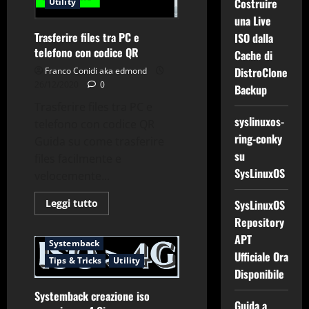
Costruire
Utility
terminale
Linux
una Live
Trasferire files tra PC e
ISO dalla
telefono con codice QR
Cache di
DistroClone
Franco Conidi aka edmond
26/12/2020
0
Backup
Trasferire files tra PC e
syslinuxos-
telefono con codice QR
ring-conky
Guida su come trasferire
su
files facilmente e
SysLinuxOS
Applicazioni
Building
velocemente...
Comandi & Shell
Debian
Leggi
Leggi tutto
SysLinuxOS
Debian Live
Gnu-Linux
di
Repository
più
Grub2
Sicurezza
su
APT
Trasferire
Systemback
files
Ufficiale Ora
tra
Tips & Tricks
Utility
PC
Disponibile
e
telefono
Systemback creazione iso
con
Guida a
codice