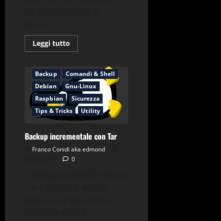
un errore quando si
danno...
Leggi
Leggi tutto
di
più
su
(Solved)
Backup
Comandi & Shell
Fdisk
command
Debian
Gnu-Linux
not
found
Raspbian
Sicurezza
Debian
Tips & Tricks
Utility
10
Backup incrementale con Tar
Franco Conidi aka edmond
28/02/2019
0
Backup incrementale con
Tar è il titolo di questa
guida, ma il sottotitolo
potrebbe essere:...