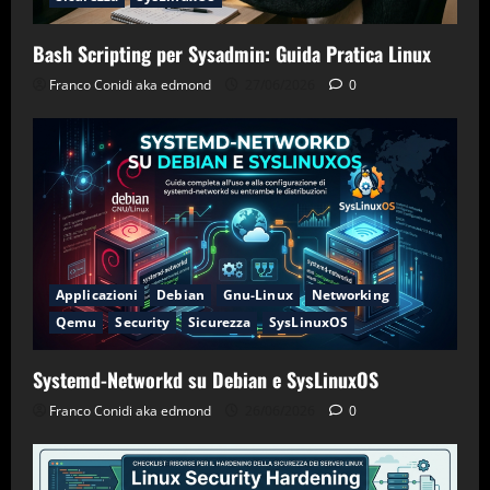
Bash Scripting per Sysadmin: Guida Pratica Linux
Franco Conidi aka edmond
27/06/2026
0
Applicazioni
Debian
Gnu-Linux
Networking
Qemu
Security
Sicurezza
SysLinuxOS
Systemd-Networkd su Debian e SysLinuxOS
Franco Conidi aka edmond
26/06/2026
0