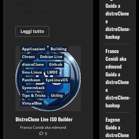
sistema GNU/Linux
Guida a
personalizzato si trova
distroClone
prima o poi...
e
distroClone-
Leggi
Leggi tutto
di
backup
più
su
Guida
Applicazioni
Building
Franco
a
Chroot
Debian Live
distroClone
Conidi aka
e
distroClone
Github
distroClone-
edmond
su
backup
Gnu-Linux
LMDE
Guida a
Pantheon
SysLinuxOS
distroClone
Systemback
e
Tips & Tricks
Utility
distroClone-
VirtualBox
backup
DistroClone Live ISO Builder
Eugene
su
Guida a
Franco Conidi aka edmond
19/03/2026
0
distroClone