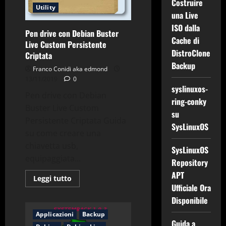
Costruire
Utility
una Live
ISO dalla
Pen drive con Debian Buster
Cache di
Live Custom Persistente
DistroClone
Criptata
Backup
Franco Conidi aka edmond
13/11/2019
0
syslinuxos-
Pen drive con Debian
ring-conky
Buster Live Custom
su
Persistente Criptata Guida
SysLinuxOS
su come creare una
chiavetta usb,
SysLinuxOS
equipaggiata...
Repository
APT
Leggi
Leggi tutto
di
Ufficiale Ora
più
su
Disponibile
Pen
drive
Applicazioni
Backup
con
Guida a