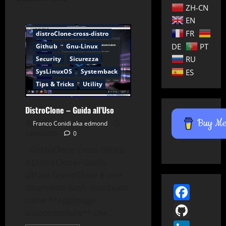
ZH-CN
Chroot
Debian
EN
Debian Live
distroClone
FR
distroClone-cross-distro
DE
PT
Github
Gnu-Linux
RU
Security
Sicurezza
SysLinuxOS
Systemback
ES
Tips & Tricks
Utility
DistroClone – Guida all’Uso
Buy Me 
Franco Conidi aka edmond
23/04/2026
0
DistroClone Cross-Distro
e DistroClone– Guida
all’Uso DistroClone è uno
Face
strumento Bash distribuito
Applicazioni
Backup
come **AppImage
GitH
Chroot
Debian
autocontenuto** che...
Debian Live
distroClone