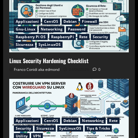
Applicazioni
CentOS
Debian
Firewall
Gnu-Linux
Networking
Password
Raspberry Pi OS
RaspberryPi
Rete
Security
Sicurezza
SysLinuxOS
Linux Security Hardening Checklist
Franco Conidi aka edmond
24/06/2026
0
Applicazioni
CentOS
Debian
Networking
Rete
Security
Sicurezza
SysLinuxOS
Tips & Tricks
Utility
VPN