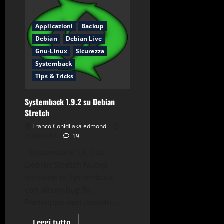
password
login
Windows
da
Applicazioni
Backup
Linux
Debian
Debian Live
Gnu-Linux
Sicurezza
Systemback
Tips & Tricks
Systemback 1.9.2 su Debian
Stretch
Franco Conidi aka edmond
25/03/2018
19
Systemback 1.9.2 su
Debian Stretch Nuova
versione di Systemback,
con alcuni bug fix.
Purtroppo non avendo...
Leggi
Leggi tutto