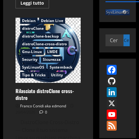
Leggi
Leggi tutto
di
più
Applicazioni
Backup
su
Analisi
Debian
Debian Live
tecnica
distroClone
distroClone-
cross-
distroClone-backup
distro
Ricerca
distroClone-cross-distro
per:
Gnu-Linux
LMDE
Security
Sicurezza
Face
SysLinuxOS
Systemback
Tips & Tricks
Utility
GitH
Link
Rilasciato distroClone cross-
distro
X
Franco Conidi aka edmond
You
20/04/2026
0
DistroClone Cross-Distro
Fee
— Clona il tuo sistema
Linux su qualsiasi macchina