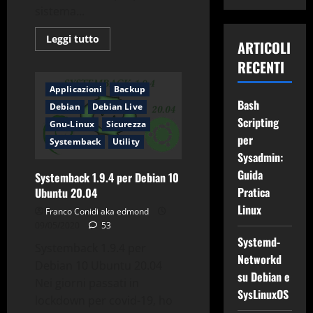
sistema...
Leggi
Leggi tutto
ARTICOLI
di
più
RECENTI
su
Systemback
creazione
Applicazioni
Backup
iso
Bash
superiore
Debian
Debian Live
a
Scripting
Gnu-Linux
Sicurezza
4
Giga
per
Systemback
Utility
Sysadmin:
Guida
Systemback 1.9.4 per Debian 10
Pratica
Ubuntu 20.04
Linux
Franco Conidi aka edmond
09/05/2020
53
Systemd-
Systemback 1.9.4 per
Networkd
Debian 10 Ubuntu 20.04
su Debian e
Nei giorni passati in
SysLinuxOS
lockdown per covid-19, ho