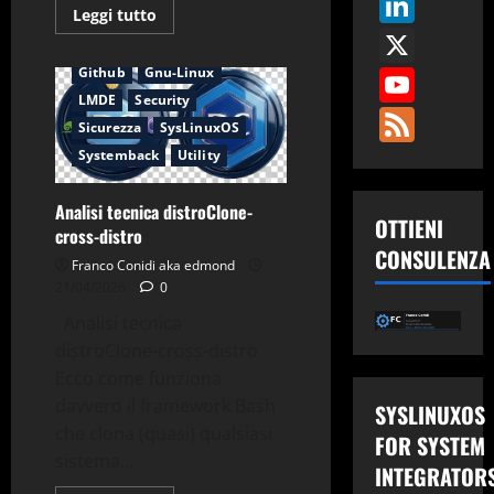
Link
Leggi
Leggi tutto
distroClone-backup
di
X
più
distroClone-cross-distro
su
You
Github
Gnu-Linux
DistroClone
–
LMDE
Security
Guida
Fee
all’Uso
Sicurezza
SysLinuxOS
Systemback
Utility
Analisi tecnica distroClone-
OTTIENI
cross-distro
CONSULENZA
Franco Conidi aka edmond
21/04/2026
0
Analisi tecnica
distroClone-cross-distro
Ecco come funziona
davvero il framework Bash
SYSLINUXOS
che clona (quasi) qualsiasi
FOR SYSTEM
sistema...
INTEGRATOR