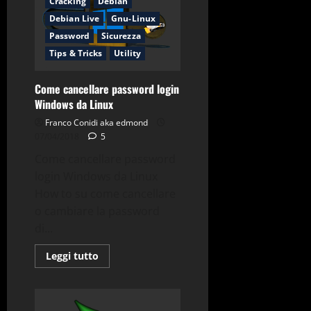
Cracking
Debian
per
Debian
Debian Live
Gnu-Linux
9
Ubuntu
Password
Sicurezza
17-
10
Tips & Tricks
Utility
18-
04
Come cancellare password login
Windows da Linux
Franco Conidi aka edmond
07/04/2018
5
Come cancellare password
login Windows da Linux
How to su come cancellare
o cambiare la password
di...
Leggi
Leggi tutto
di
più
su
Come
cancellare