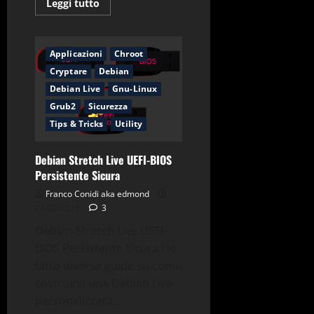
Leggi
Leggi tutto
di
più
su
Systemback
1.9.1
Applicazioni
Chroot
compatibile
con
Cryptare
Debian
Debian
Debian Live
Gnu-Linux
Stretch
Grub2
Sicurezza
Tips & Tricks
Utility
Debian Stretch Live UEFI-BIOS
Persistente Sicura
Franco Conidi aka edmond
25/02/2018
3
Debian Stretch Live UEFI-
BIOS Persistente Sicura Ho
fatto diverse guide su come
costruirsi una Debian Live
personalizzata,...