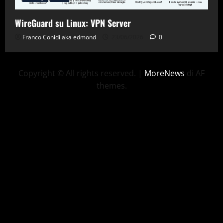
WireGuard su Linux: VPN Server
Franco Conidi aka edmond
23/06/2026
0
Copyright © All rights reserved.
|
MoreNews
di AF
themes.