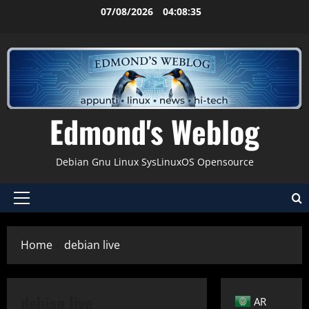
Vai
07/08/2026
04:08:36
al
contenuto
Edmond's Weblog
Debian Gnu Linux SysLinuxOS Opensource
Menu
principale
Home
debian live
debian live
AR
Applicazioni
Backup