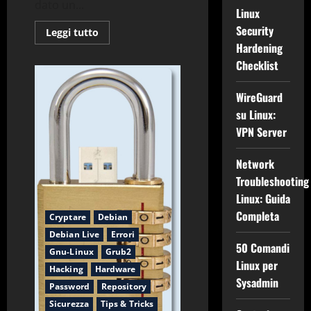
dato un...
Linux
Security
Leggi
Leggi tutto
di
Hardening
più
su
Checklist
Systemback
1.9.4
per
WireGuard
Debian
10
su Linux:
Ubuntu
20.04
VPN Server
Network
Troubleshooting
Linux: Guida
Completa
Cryptare
Debian
Debian Live
Errori
50 Comandi
Gnu-Linux
Grub2
Linux per
Hacking
Hardware
Sysadmin
Password
Repository
Sicurezza
Tips & Tricks