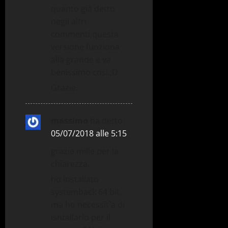
quanto già detto
negli altri
commenti,questa
versione funziona
alla grande e va
benissimo così.;D
Grazie.
massimo
ha detto:
05/07/2018 alle 5:15
grazie mille per la
chiarezza.
ho installato
systemback 64 bit,
ma ho necessit`a di
isntallarlo per il