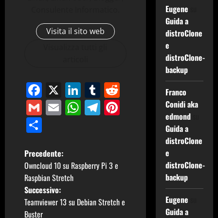
Eugene
su
Consulente Informatico.
Guida a
Visita il sito web
distroClone
e
Visualizza tutti gli
distroClone-
articoli
backup
Facebook
X
LinkedIn
Tumblr
Reddit
Franco
Gmail
Email
WhatsApp
Telegram
Pinterest
Conidi aka
edmond
su
Condividi
Guida a
distroClone
N
e
Precedente:
distroClone-
Owncloud 10 su Raspberry Pi 3 e
a
backup
Raspbian Stretch
Successivo:
v
Eugene
su
Teamviewer 13 su Debian Stretch e
Guida a
Buster