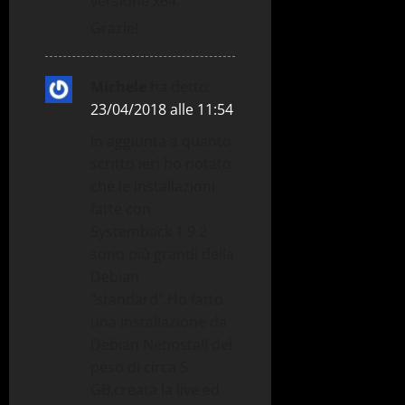
versione x64.
Grazie!
Michele
ha detto:
23/04/2018 alle 11:54
In aggiunta a quanto
scritto ieri ho notato
che le installazioni
fatte con
Systemback 1.9.2
sono più grandi della
Debian
"standard".Ho fatto
una installazione da
Debian Netinstall del
peso di circa 5
GB,creata la live ed