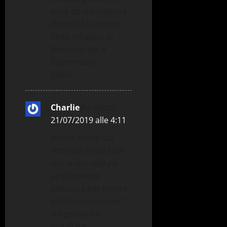
back-up del sistema
dopo l’abbandono
dello sviluppo di
Remastersys e
Systemback.
Saluti.
Charlie
ha detto:
21/07/2019 alle 4:11
Amico, come sta
venendo il test? Sai
che la tua utility è
ampiamente
utilizzata per creare
distribuzioni, vero?
Ho provato a
installare