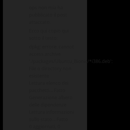
ops non mia ha
pubblicato il post
attaccato.
Ecco qui copio qui
sotto il testo:
dpkg: errore: cannot
access archive
'./packages/Ubuntu_Bionic/*i386.deb':
File o directory non
esistente
Lettura elenco dei
pacchetti… Fatto
Generazione albero
delle dipendenze
Lettura informazioni
sullo stato… Fatto
0 aggiornati, 0