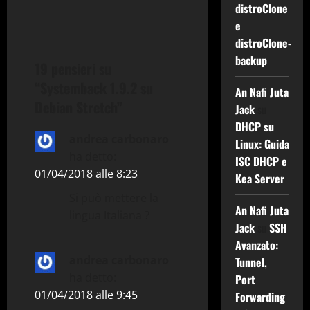
i
distroClone
g
e
distroClone-
a
backup
19 pensieri su
z
“
Systemback 1.9.2 su
An Nafi Juta
Debian Stretch
”
i
Jack
su
DHCP su
o
andrea carbonaro
Linux: Guida
ha detto:
ISC DHCP e
n
01/04/2018 alle 8:23
Kea Server
e
Si può mettere la
An Nafi Juta
lingua Italiana ?
a
Jack
su
SSH
Avanzato:
r
andrea carbonaro
Tunnel,
ha detto:
Port
t
01/04/2018 alle 9:45
Forwarding