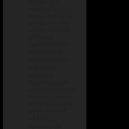
di circa 7 giga
rispetto ai circa 4,2
abituali),idem per la
cartella /lib,le altre
cartelle non hanno
dimensioni
significativamente
diverse dal solito.
In più,a differenza
della vecchia
versione di
Systemback,se da
una live iso creata ed
installata si prova a
ricrearne una nuova
genera una iso di
4,5-5 giga.
Per il resto vale