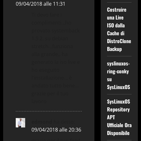
09/04/2018 alle 11:31
Costruire
Ti devo fare i
una Live
complimenti…ho
ISO dalla
provato systemback
Cache di
1.9.2. su debian
DistroClone
stretch…funziona
Backup
alla grande.. ha
generato la iso live e
syslinuxos-
ho eseguito
ring-conky
l'installazione… è
su
andato tutto bene…
SysLinuxOS
grazie per il tuo
SysLinuxOS
lavoro
Repository
APT
edmond
ha detto:
Ufficiale Ora
09/04/2018 alle 20:36
Disponibile
grazie per il tuo feed