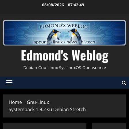
Vai
08/08/2026
07:42:50
al
contenuto
Edmond's Weblog
Debian Gnu Linux SysLinuxOS Opensource
Menu
principale
Home
Gnu-Linux
Systemback 1.9.2 su Debian Stretch