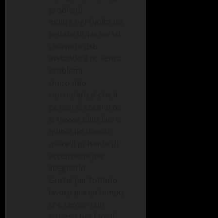
problemi.
Inoltre ogni volta ho
testato la live Iso su
chiavetta usb
avviando il pc senza
problemi.
Unico neo
constatato e’ che il
pc non si spegne ne
si riavvia dalla live e
quindi ho dovuto
usare il pulsante di
accensione per
spegnerlo.
Grazie per l’ottimo
lavoro era da tempo
che cercavo un
sistema per fare il