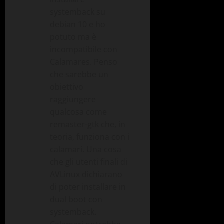
systemback su
debian 10 e ho
potuto ma è
incompatibile con
Calamares. Penso
che sarebbe un
obiettivo
raggiungere
qualcosa come
remaster-gtk che, in
teoria, funziona con i
calamari. Una cosa
che gli utenti finali di
AVLinux dichiarano
di poter installare in
dual boot con
systemback.