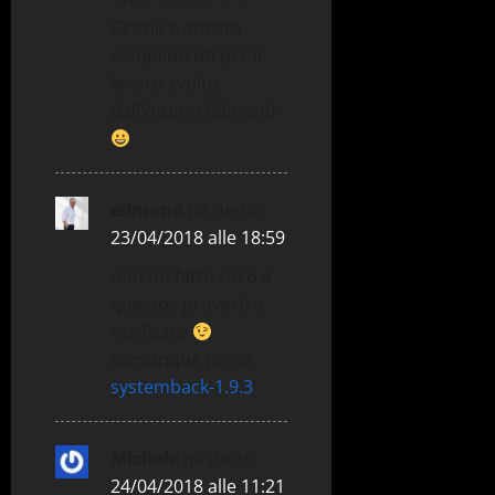
Grazie e ancora
complimenti per il
lavoro svolto
dall'ottimo Edmond
edmond
ha detto:
23/04/2018 alle 18:59
non ho fatto caso a
questo…proverò a
verificare
comunque prova
systemback-1.9.3
Michele
ha detto:
24/04/2018 alle 11:21