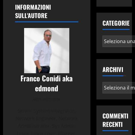
INFORMAZIONI
SULL'AUTORE
CATEGORIE
Categorie
ARCHIVI
Franco Conidi aka
Archivi
edmond
Administrator
Senior System Integrator,
COMMENTI
Network Engineer, Network
RECENTI
Administrator, Sys Admin
Linux, Linux User, Blogger,