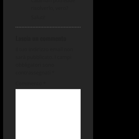
Calamari potrebbe
risolverlo, vero?
Saluti!
Lascia un commento
Il tuo indirizzo email non
sarà pubblicato.
I campi
obbligatori sono
contrassegnati
*
Commento
*