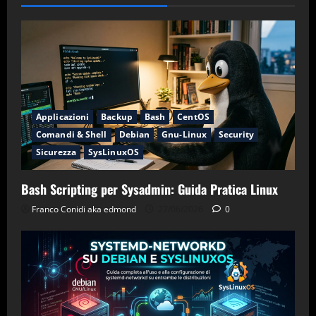
Applicazioni
Backup
Bash
CentOS
Comandi & Shell
Debian
Gnu-Linux
Security
Sicurezza
SysLinuxOS
Bash Scripting per Sysadmin: Guida Pratica Linux
Franco Conidi aka edmond
27/06/2026
0