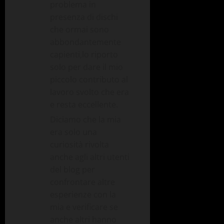
problema in
presenza di dischi
che ormai sono
abbondantemente
capienti,lo riporto
solo per dare il mio
piccolo contributo al
lavoro svolto che era
e resta eccellente.
Diciamo che la mia
era solo una
curiosità rivolta
anche agli altri utenti
del blog per
confrontare altre
esperienze con la
mia e verificare se
anche altri hanno