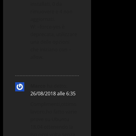
installati, 0 da
rimuovere e 4 non
aggiornati.
W: –force-yes è
deprecata, utilizzare
una delle opzioni
che iniziano con –
allow.
Marco
ha detto:
26/08/2018 alle 6:35
Complimenti,ottimo
lavoro,ho fatto varie
prove su Ubuntu
18.04 ottenendo la
Iso ogni volta senza