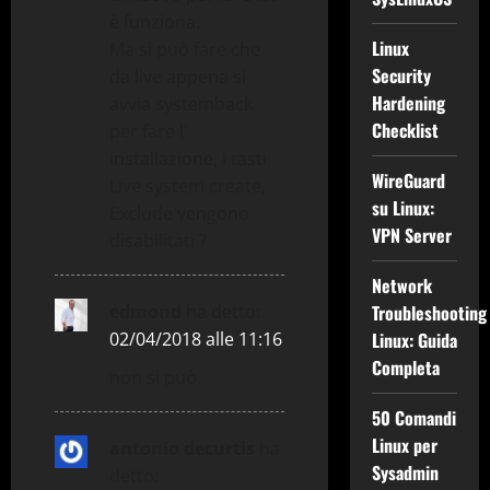
è funziona.
Linux
Ma si può fare che
Security
da live appena si
Hardening
avvia systemback
Checklist
per fare l'
installazione, i tasti
WireGuard
Live system create,
su Linux:
Exclude vengono
VPN Server
disabilitati ?
Network
edmond
ha detto:
Troubleshooting
02/04/2018 alle 11:16
Linux: Guida
Completa
non si può
50 Comandi
Linux per
antonio decurtis
ha
Sysadmin
detto: