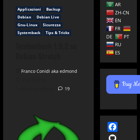
AR
Applicazioni
Backup
ZH-CN
Debian
Debian Live
EN
Gnu-Linux
Sicurezza
FR
Systemback
Tips & Tricks
DE
PT
Systemback 1.9.2 su
RU
ES
Debian Stretch
Franco Conidi aka edmond
25/03/2018
Buy Me 
1 minuti di lettura
19
Face
GitH