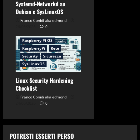
Systemd-Networkd su
Applicazioni
CentOS
Debian e SysLinuxOS
Debian
Firewall
Franco Conidi aka edmond
Gnu-Linux
Networking
26/06/2026
0
Password
Raspberry Pi OS
RaspberryPi
Rete
Security
Sicurezza
SysLinuxOS
Linux Security Hardening
Checklist
Franco Conidi aka edmond
24/06/2026
0
POTRESTI ESSERTI PERSO