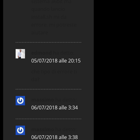
sistema 36bit ma
quando lancio
install.sh mi da
errore. mi potreste
aiutare
edmond
ha detto:
05/07/2018 alle 20:15
che tipo di errore ti
da?
massimo
ha detto:
06/07/2018 alle 3:34
massimo
ha detto:
06/07/2018 alle 3:38