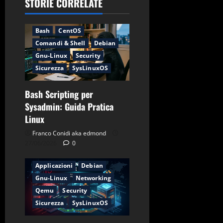
STORIE CORRELATE
Applicazioni
Backup
Bash
CentOS
Comandi & Shell
Debian
Gnu-Linux
Security
Sicurezza
SysLinuxOS
Bash Scripting per
Sysadmin: Guida Pratica
Linux
Franco Conidi aka edmond
27/06/2026
0
Applicazioni
Debian
Gnu-Linux
Networking
Qemu
Security
Sicurezza
SysLinuxOS