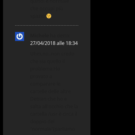
quindi è normale
che occupi più
spazio
Michele
ha detto:
27/04/2018 alle 18:34
Uhm,no..non credo
che sia quello il
problema.Ho
provato a
comparare le
cartelle delle altre
Debian che ho e
salta all'occhio che la
cartella /usr è circa il
doppio del
"normale"(parliamo