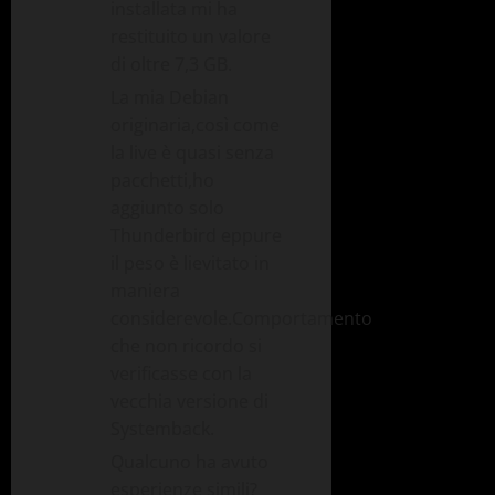
installata mi ha
restituito un valore
di oltre 7,3 GB.
La mia Debian
originaria,così come
la live è quasi senza
pacchetti,ho
aggiunto solo
Thunderbird eppure
il peso è lievitato in
maniera
considerevole.Comportamento
che non ricordo si
verificasse con la
vecchia versione di
Systemback.
Qualcuno ha avuto
esperienze simili?