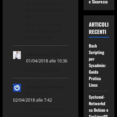
i
e Sicurezza
Mi ha dato Errore
durante creazione
c
iso
o
ARTICOLI
an error occorred
RECENTI
while creating the
l
container file
o
Bash
Scripting
edmond
ha detto:
per
01/04/2018 alle 10:36
Sysadmin:
lingua italiana no!
Guida
Pratica
Linux
andrea carbonaro
ha detto:
Systemd-
02/04/2018 alle 7:42
Networkd
Comunque riprovato
su Debian e
di nuovo per fare iso
SysLinuxOS