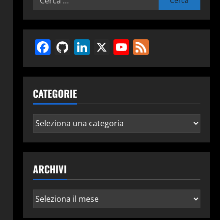
per:
Facebook
GitHub
LinkedIn
X
YouTube
Feed
CATEGORIE
Categorie
Clone_1.3.4_all.deb

ARCHIVI
Archivi