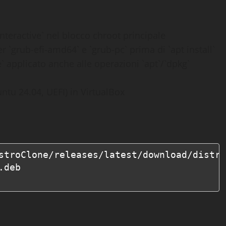
eractive` nel blocco chroot principale
r `grub-efi-amd64` e `grub-pc` prima di `apt install`
applicato anche alle operazioni `apt`/`dpkg`
ntu 24.04, UEFI) in VirtualBox
stroClone/releases/latest/download/distro
deb
