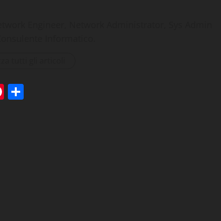
etwork Engineer, Network Administrator, Sys Admin
Consulente Informatico.
za tutti gli articoli
tsApp
elegram
Pinterest
Condividi