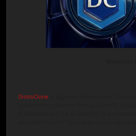
Rilasciato 
DistroClone
si aggiorna alla versione 1.3.4 con
build emerso durante i test su ZorinOS 18 (bas
di DistroClone 1.3.4 su ZorinOS 18 si conclud
avviabile, installer Calamares incluso, senza 