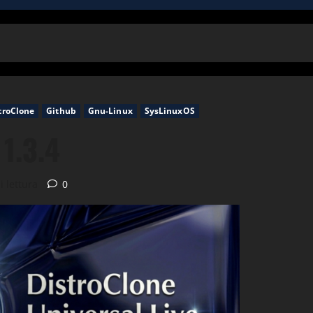
troClone
Github
Gnu-Linux
SysLinuxOS
 1.3.4
i lettura
0