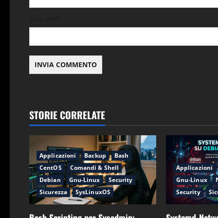
o
Sito web
l
o
STORIE CORRELATE
Applicazioni
Backup
Bash
CentOS
Comandi & Shell
Applicazioni
Debian
Gnu-Linux
Security
Gnu-Linux
Sicurezza
SysLinuxOS
Security
Sic
Bash Scripting per Sysadmin:
Systemd-Netwo