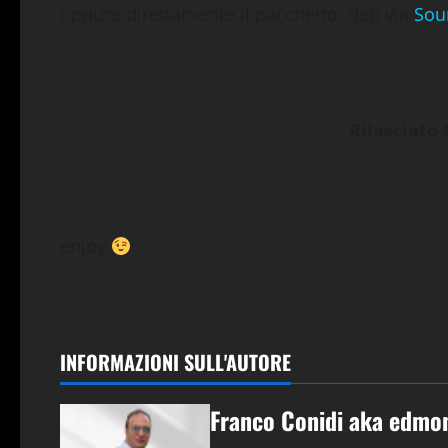
oppure direttamente il pacchetto .deb via
Sou
Rilasciato 
enjoy
INFORMAZIONI SULL'AUTORE
Franco Conidi aka edmo