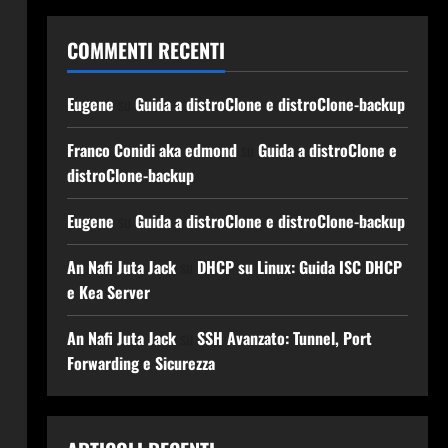
COMMENTI RECENTI
Eugene
su
Guida a distroClone e distroClone-backup
Franco Conidi aka edmond
su
Guida a distroClone e
distroClone-backup
Eugene
su
Guida a distroClone e distroClone-backup
An Nafi Juta Jack
su
DHCP su Linux: Guida ISC DHCP
e Kea Server
An Nafi Juta Jack
su
SSH Avanzato: Tunnel, Port
Forwarding e Sicurezza