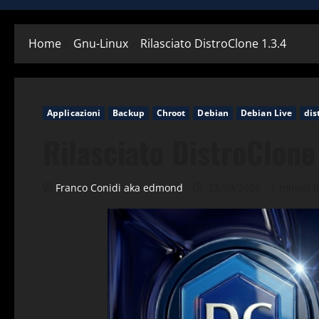
Home
Gnu-Linux
Rilasciato DistroClone 1.3.4
Applicazioni
Backup
Chroot
Debian
Debian Live
dis
Rilasciato DistroClone
Franco Conidi aka edmond
23/03/2026
1 minuti d