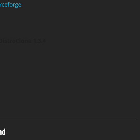
rceforge
DistroClone 1.3.4
nd