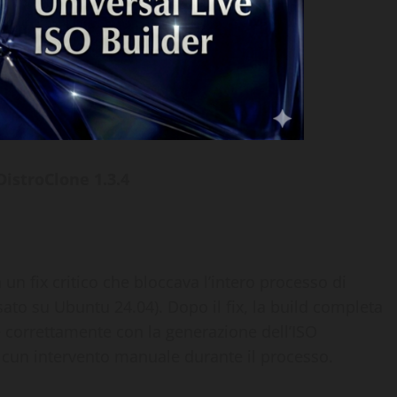
DistroClone 1.3.4
 un fix critico che bloccava l’intero processo di
ato su Ubuntu 24.04). Dopo il fix, la build completa
e correttamente con la generazione dell’ISO
alcun intervento manuale durante il processo.