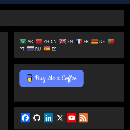
AR
ZH-CN
EN
FR
DE
PT
RU
ES
Buy Me a Coffee
Facebook
GitHub
LinkedIn
X
YouTube
Feed