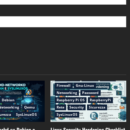
Applicazioni
CentOS
Debian
Firewall
Gnu-Linux
Networking
Password
Debian
Raspberry Pi OS
RaspberryPi
Networking
Qemu
Rete
Security
Sicurezza
urezza
SysLinuxOS
SysLinuxOS
rkd su Debian e
Linux Security Hardening Checklist