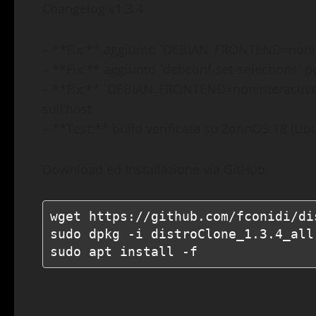
Changelog v1.3.4
– **Fix:** aggiunto `DEBIAN_FRONTEND=nonint
– **Fix:** aggiunto `debconf-set-selections` pe
– **Fix:** `DEBIAN_FRONTEND=noninteractive` 
sull’host
– **Test:** build verificata su ZorinOS 18 (Ubu
Download ed Installazione via GitHub:
wget https://github.com/fconidi/di
sudo dpkg -i distroClone_1.3.4_all.
sudo apt install -f