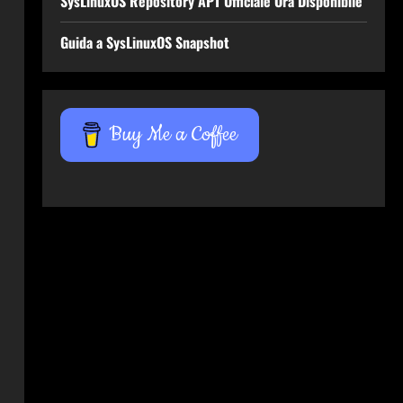
SysLinuxOS Repository APT Ufficiale Ora Disponibile
Guida a SysLinuxOS Snapshot
Buy Me a Coffee