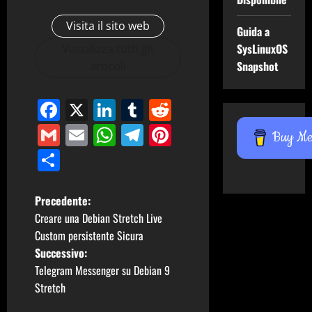
Visita il sito web
Guida a
SysLinuxOS
Visualizza tutti gli
Snapshot
articoli
Facebook
X
LinkedIn
Tumblr
Reddit
Gmail
Email
WhatsApp
Telegram
Pinterest
Buy Me 
Condividi
N
Precedente:
Creare una Debian Stretch Live
a
Custom persistente Sicura
Successivo:
v
Telegram Messenger su Debian 9
i
Stretch