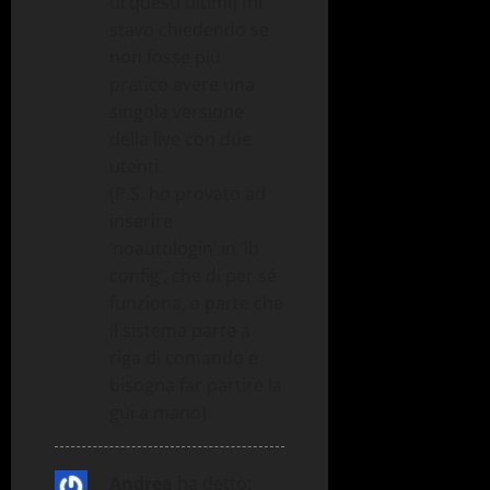
di questi ultimi) mi
stavo chiedendo se
non fosse più
pratico avere una
singola versione
della live con due
utenti.
(P.S. ho provato ad
inserire
‘noautologin’ in ‘lb
config’, che di per sé
funziona, a parte che
il sistema parte a
riga di comando e
bisogna far partire la
gui a mano)
Andrea
ha detto: