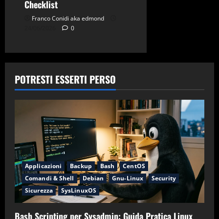
Checklist
Franco Conidi aka edmond
24/06/2026
0
POTRESTI ESSERTI PERSO
Applicazioni
Backup
Bash
CentOS
Comandi & Shell
Debian
Gnu-Linux
Security
Sicurezza
SysLinuxOS
Bash Scripting per Sysadmin: Guida Pratica Linux