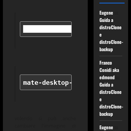
Eugene
su
Guida a
distroClone
$ nano config/package-lists/
e
distroClone-
backup
Franco
Conidi aka
edmond
su
mate-desktop-environment tas
Guida a
distroClone
e
distroClone-
backup
volendo si può anche
cambiare l’immagine di
Eugene
su