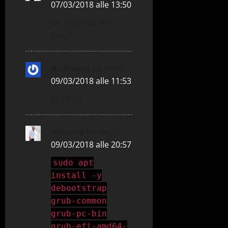
07/03/2018 alle 13:50
c
sei su un pc x64
o
vero?
l
Andreone
ha detto:
o
09/03/2018 alle 11:53
Si, 64 bit
edmond
ha detto:
09/03/2018 alle 20:57
sudo apt
install -y
debootstrap
grub-common
grub-pc-bin
grub-efi-amd64-