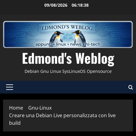
Vai
09/08/2026
06:18:39
al
contenuto
Edmond's Weblog
Debian Gnu Linux SysLinuxOS Opensource
Menu
principale
Home
Gnu-Linux
Creare una Debian Live personalizzata con live
build