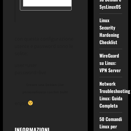
# dd if=live-image-amd64.hyb
SysLinuxOS
Linux
Security
Hardening
con questa configurazione
Checklist
utente e password sono le
solite:
WireGuard
su Linux:
user=user
VPN Server
password=live
Network
Creare una Debian Live
Troubleshooting
personalizzata con live build
Linux: Guida
enjoy
Completa
50 Comandi
Linux per
INFORMAZIONI