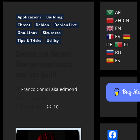
AR
Applicazioni
Building
ZH-CN
Chroot
Debian
Debian Live
EN
Gnu-Linux
Sicurezza
FR
Tips & Tricks
Utility
DE
PT
Creare una Debian
RU
ES
Live personalizzata
con live build
Franco Conidi aka edmond
Buy Me 
31/01/2018
2 minuti letti
10
Face