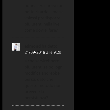
buonasera, arrivo un
po’ in ritardo… ma se
volessi predisporre
più utenti nella live,
come dovrei fare?
edmond
ha detto:
21/09/2018 alle 9:29
a che servirebbero
più utenti se poi ogni
modifica andrebbe
persa, dato che
questo metodo non
prevede la
persistenza?