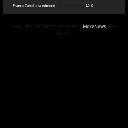
Franco Conidi aka edmond
23/06/2026
0
Copyright © All rights reserved.
|
MoreNews
di AF
themes.