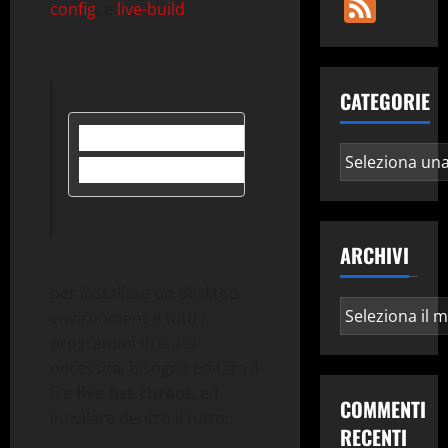
Fee
config
, e
live-build
.
CATEGORIE
$ mkdir live; cd live

Categorie
$ lb config --distribution s
ARCHIVI
per installare un desktop
Archivi
environment e tutti i
programmi di cui si
necessita, bisogna editare il
file
live.list.chroot
, ed
COMMENTI
incollare dentro il tutto:
RECENTI