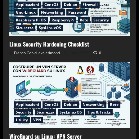
Applicazioni
CentOS
Debian
Firewall
Gnu-Linux
Networking
Password
Raspberry Pi OS
RaspberryPi
Rete
Security
Sicurezza
SysLinuxOS
Linux Security Hardening Checklist
Franco Conidi aka edmond
24/06/2026
0
Applicazioni
CentOS
Debian
Networking
Rete
Security
Sicurezza
SysLinuxOS
Tips & Tricks
Utility
VPN
WireGuard su Linux: VPN Server