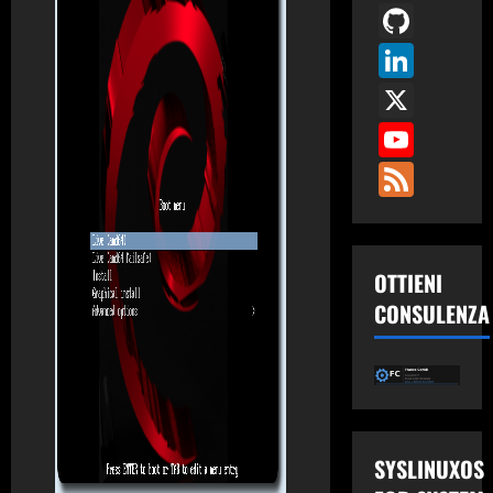
GitH
Link
X
You
Fee
OTTIENI
CONSULENZA
SYSLINUXOS