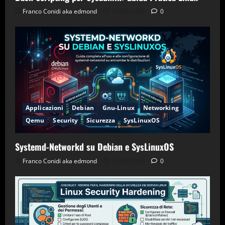
Franco Conidi aka edmond
27/06/2026
0
Applicazioni
Debian
Gnu-Linux
Networking
Qemu
Security
Sicurezza
SysLinuxOS
Systemd-Networkd su Debian e SysLinuxOS
Franco Conidi aka edmond
26/06/2026
0