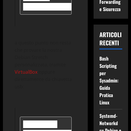
Forwarding
$ sudo lb build
e Sicurezza
ARTICOLI
RECENTI
a questo punto non resta
che provare la nostra
Debian Stretch
Bash
personalizzata, tramite
Scripting
VirtualBox
oppure
per
direttamente da chiavetta
Sysadmin:
usb:
Guida
Pratica
Linux
Systemd-
Networkd
$ sudo su

su Debian e