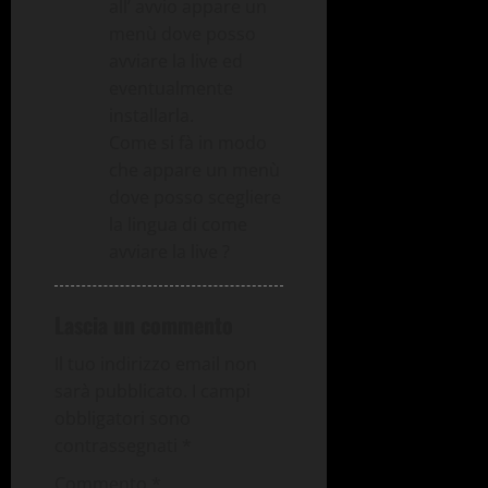
all’ avvio appare un
menù dove posso
avviare la live ed
eventualmente
installarla.
Come si fà in modo
che appare un menù
dove posso scegliere
la lingua di come
avviare la live ?
Lascia un commento
Il tuo indirizzo email non
sarà pubblicato.
I campi
obbligatori sono
contrassegnati
*
Commento
*