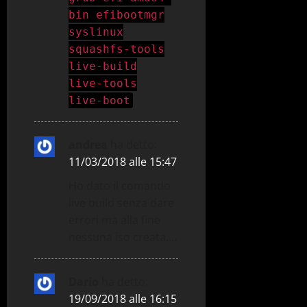
bin efibootmgr
syslinux
squashfs-tools
live-build
live-tools
live-boot
andrea
ha detto:
11/03/2018 alle 15:47
Ho dato il comando
live build senza dare
errori ma alla fine
nessuna iso creata….
Dario
ha detto:
19/09/2018 alle 16:15