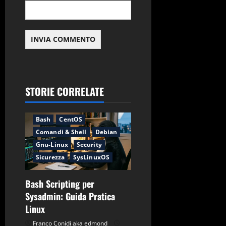
STORIE CORRELATE
Applicazioni
Backup
Bash
CentOS
Comandi & Shell
Debian
Gnu-Linux
Security
Sicurezza
SysLinuxOS
Bash Scripting per
Sysadmin: Guida Pratica
Linux
Franco Conidi aka edmond