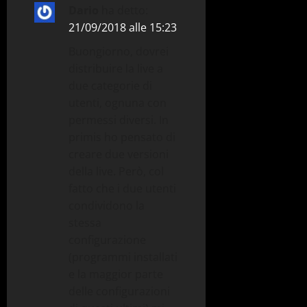
Dario
ha detto:
21/09/2018 alle 15:23
Buongiorno, dovrei
distribuire la live a
due categorie di
utenti, ognuna con
permessi diversi. In
primis ho pensato di
creare due versioni
della live. Però, col
fatto che i due utenti
condividono la
stessa
configurazione
(programmi installati
e la maggior parte
delle configurazioni