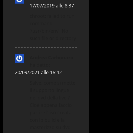
17/07/2019 alle 8:37
chroot: failed to run
command
‘/usr/bin/env’: No
such file or directory
Andrea Carbonaro
ha detto:
20/09/2021 alle 16:42
Salve, come si mette
il supporto lingue
nel dvd della live ?
Cioè appena faccio
partire l’ iso creata
con lb build e la
masterizzo su dvd