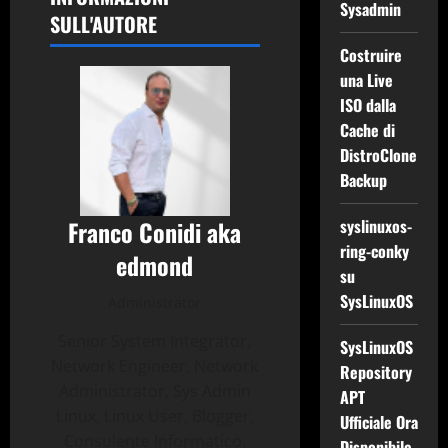
Sysadmin
SULL'AUTORE
Costruire
una Live
ISO dalla
Cache di
DistroClone
Backup
Franco Conidi aka
syslinuxos-
ring-conky
edmond
su
SysLinuxOS
Administrator
Senior System Integrator,
SysLinuxOS
Network Engineer, Network
Repository
Administrator, Sys Admin
APT
Linux, Linux User, Blogger,
Ufficiale Ora
Consulente Informatico.
Disponibile