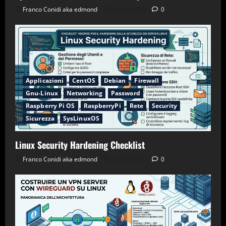
Franco Conidi aka edmond
26/06/2026
0
Applicazioni
CentOS
Debian
Firewall
Gnu-Linux
Networking
Password
Raspberry Pi OS
RaspberryPi
Rete
Security
Sicurezza
SysLinuxOS
Linux Security Hardening Checklist
Franco Conidi aka edmond
24/06/2026
0