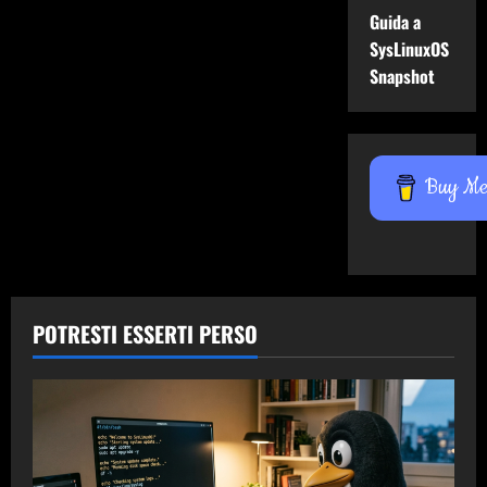
Guida a
SysLinuxOS
Snapshot
Buy Me 
POTRESTI ESSERTI PERSO