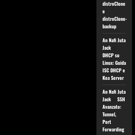
distroClone
e
distroClone-
backup
An Nafi Juta
Jack
su
DHCP su
Linux: Guida
ISC DHCP e
Kea Server
An Nafi Juta
Jack
su
SSH
Avanzato:
Tunnel,
Port
Forwarding