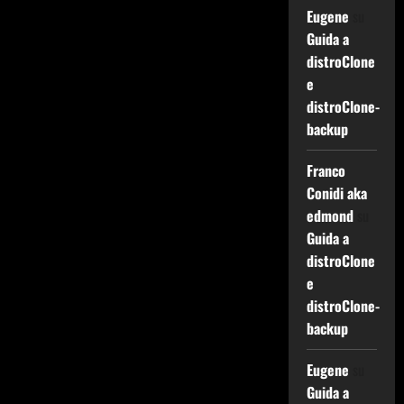
Eugene
su
Guida a
distroClone
e
distroClone-
backup
Franco
Conidi aka
edmond
su
Guida a
distroClone
e
distroClone-
backup
Eugene
su
Guida a