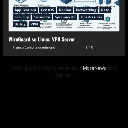
Applicazioni
CentOS
Debian
Networking
Rete
Security
Sicurezza
SysLinuxOS
Tips & Tricks
Utility
VPN
WireGuard su Linux: VPN Server
Franco Conidi aka edmond
23/06/2026
0
Copyright © All rights reserved.
|
MoreNews
di AF
themes.