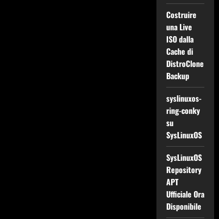
Costruire
una Live
ISO dalla
Cache di
DistroClone
Backup
syslinuxos-
ring-conky
su
SysLinuxOS
SysLinuxOS
Repository
APT
Ufficiale Ora
Disponibile