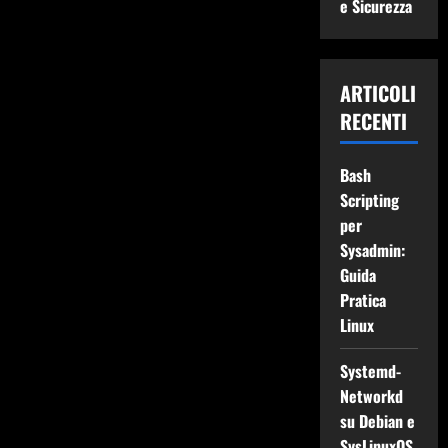
e Sicurezza
ARTICOLI
RECENTI
Bash
Scripting
per
Sysadmin:
Guida
Pratica
Linux
Systemd-
Networkd
su Debian e
SysLinuxOS