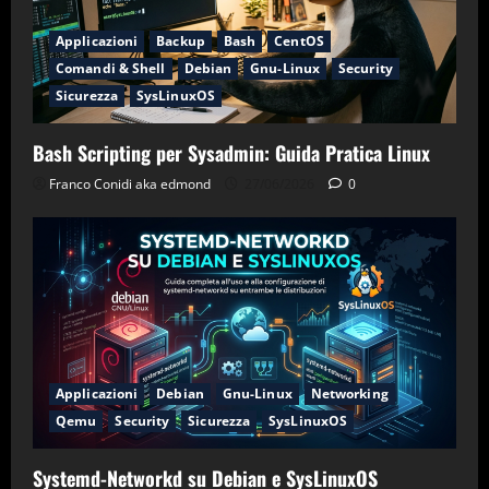
Applicazioni
Backup
Bash
CentOS
Comandi & Shell
Debian
Gnu-Linux
Security
Sicurezza
SysLinuxOS
Bash Scripting per Sysadmin: Guida Pratica Linux
Franco Conidi aka edmond
27/06/2026
0
Applicazioni
Debian
Gnu-Linux
Networking
Qemu
Security
Sicurezza
SysLinuxOS
Systemd-Networkd su Debian e SysLinuxOS