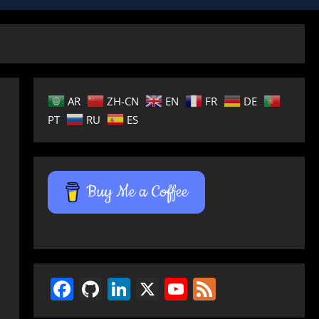
AR
ZH-CN
EN
FR
DE
PT
RU
ES
Buy Me a Coffee
Facebook
GitHub
LinkedIn
X
YouTube
Feed