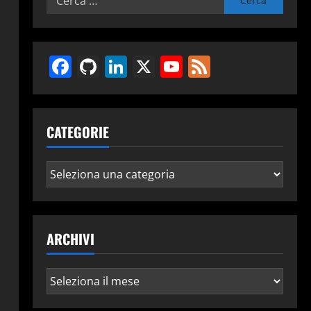
per:
Facebook
GitHub
LinkedIn
X
YouTube
Feed
CATEGORIE
Categorie
ARCHIVI
Archivi