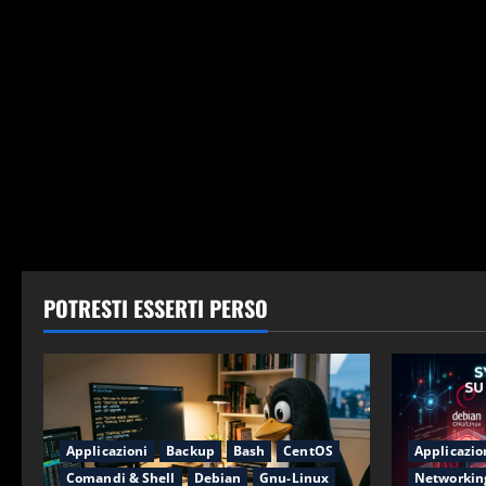
POTRESTI ESSERTI PERSO
Applicazioni
Backup
Bash
CentOS
Applicazio
Comandi & Shell
Debian
Gnu-Linux
Networkin