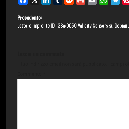
N
Precedente:
Lettore impronte ID 138a:0050 Validity Sensors su Debian 
a
v
i
Lascia un commento
g
Il tuo indirizzo email non sarà pubblicato.
I campi o
Commento
*
a
z
i
o
n