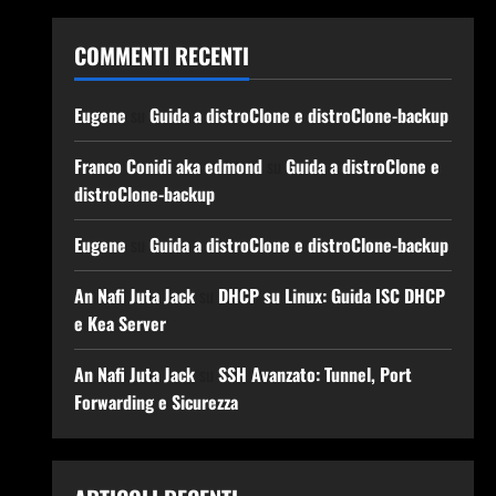
COMMENTI RECENTI
Eugene
su
Guida a distroClone e distroClone-backup
Franco Conidi aka edmond
su
Guida a distroClone e
distroClone-backup
Eugene
su
Guida a distroClone e distroClone-backup
An Nafi Juta Jack
su
DHCP su Linux: Guida ISC DHCP
e Kea Server
An Nafi Juta Jack
su
SSH Avanzato: Tunnel, Port
Forwarding e Sicurezza