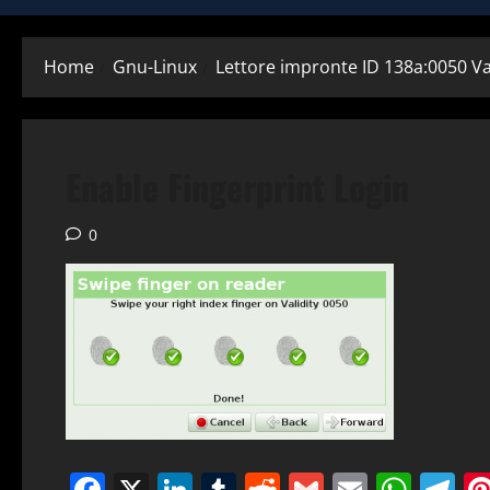
Home
Gnu-Linux
Lettore impronte ID 138a:0050 Va
Enable Fingerprint Login
0
Facebook
X
LinkedIn
Tumblr
Reddit
Gmail
Email
Wha
T