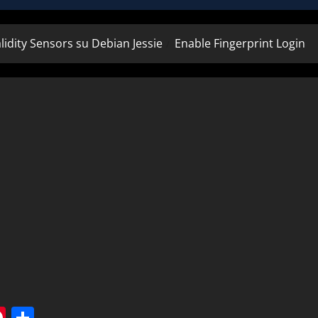
lidity Sensors su Debian Jessie
Enable Fingerprint Login
tsApp
elegram
Pinterest
Condividi