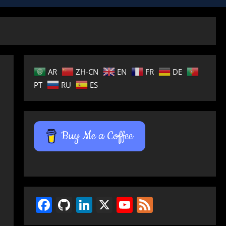
AR
ZH-CN
EN
FR
DE
PT
RU
ES
Buy Me a Coffee
Facebook
GitHub
LinkedIn
X
YouTube
Feed