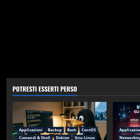
POTRESTI ESSERTI PERSO
Applicazioni
Backup
Bash
CentOS
Applicazio
Comandi & Shell
Debian
Gnu-Linux
Networkin