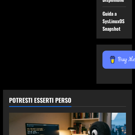
Guida a
SysLinuxOS
Snapshot
Buy Me 
POTRESTI ESSERTI PERSO