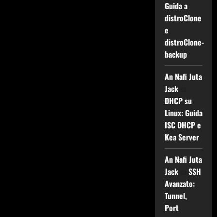
Guida a
distroClone
e
distroClone-
backup
An Nafi Juta
Jack
su
DHCP su
Linux: Guida
ISC DHCP e
Kea Server
An Nafi Juta
Jack
su
SSH
Avanzato:
Tunnel,
Port