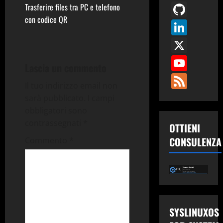
GitH
Trasferire files tra PC e telefono
a
con codice QR
Link
v
X
i
You
Lascia un commento
Fee
g
Il tuo indirizzo email non
a
sarà pubblicato.
I campi
obbligatori sono
z
contrassegnati
*
OTTIENI
i
CONSULENZA
Commento
*
o
n
e
SYSLINUXOS