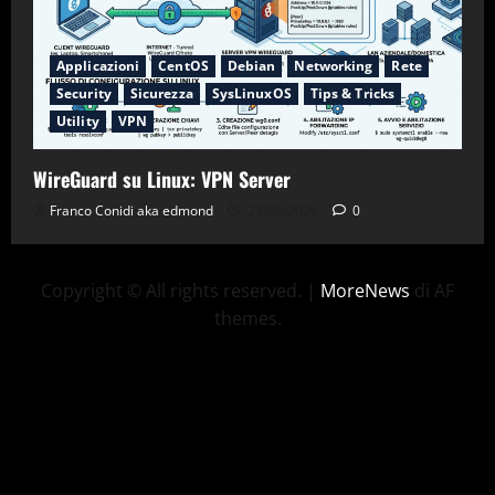
Applicazioni
CentOS
Debian
Networking
Rete
Security
Sicurezza
SysLinuxOS
Tips & Tricks
Utility
VPN
WireGuard su Linux: VPN Server
Franco Conidi aka edmond
23/06/2026
0
Copyright © All rights reserved.
|
MoreNews
di AF
themes.