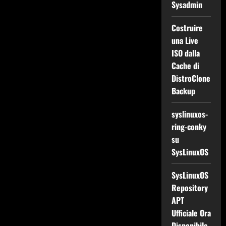
Sysadmin
Costruire
una Live
ISO dalla
Cache di
DistroClone
Backup
syslinuxos-
ring-conky
su
SysLinuxOS
SysLinuxOS
Repository
APT
Ufficiale Ora
Disponibile