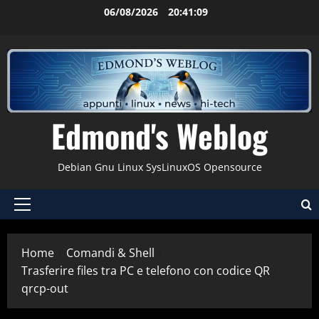
Vai
06/08/2026
20:41:09
al
contenuto
Edmond's Weblog
Debian Gnu Linux SysLinuxOS Opensource
Menu
principale
Home
Comandi & Shell
Trasferire files tra PC e telefono con codice QR
qrcp-out