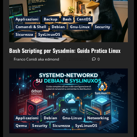
Applicazioni
Backup
Bash
CentOS
Comandi & Shell
Debian
Gnu-Linux
Security
Sicurezza
SysLinuxOS
Bash Scripting per Sysadmin: Guida Pratica Linux
Franco Conidi aka edmond
27/06/2026
0
Applicazioni
Debian
Gnu-Linux
Networking
Qemu
Security
Sicurezza
SysLinuxOS