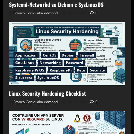
Systemd-Networkd su Debian e SysLinuxOS
Franco Conidi aka edmond
26/06/2026
0
Applicazioni
CentOS
Debian
Firewall
Gnu-Linux
Networking
Password
Raspberry Pi OS
RaspberryPi
Rete
Security
Sicurezza
SysLinuxOS
Linux Security Hardening Checklist
Franco Conidi aka edmond
24/06/2026
0