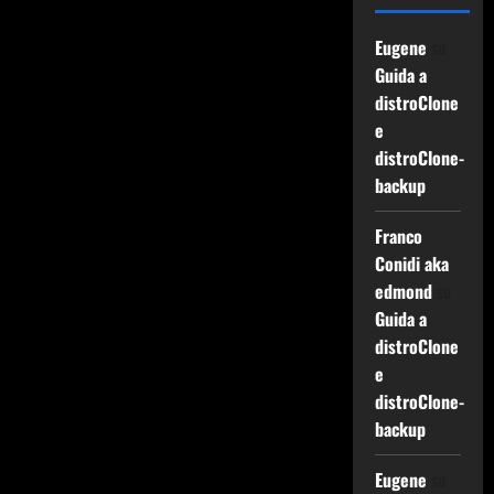
Eugene
su
Guida a
distroClone
e
distroClone-
backup
Franco
Conidi aka
edmond
su
Guida a
distroClone
e
distroClone-
backup
Eugene
su