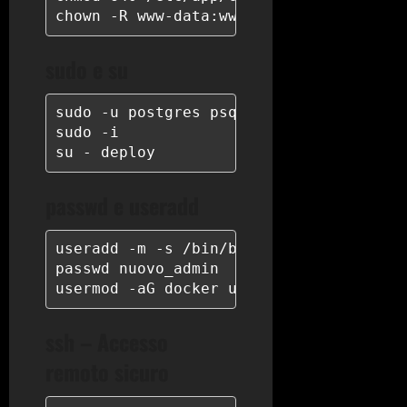
chown -R www-data:www-data /var/www/ht
sudo e su
sudo -u postgres psql -c "l"

sudo -i

su - deploy
passwd e useradd
useradd -m -s /bin/bash -G sudo nuovo_a
passwd nuovo_admin

usermod -aG docker utente
ssh – Accesso
remoto sicuro