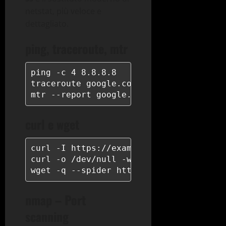
netstat, più veloce e
dettagliato.
ping, traceroute, mtr
ping -c 4 8.8.8.8

traceroute google.com

mtr --report google.com
curl e wget
curl -I https://example.com

curl -o /dev/null -w "%{http_code} %{ti
wget -q --spider https://example.com
nmap – Port
scanning