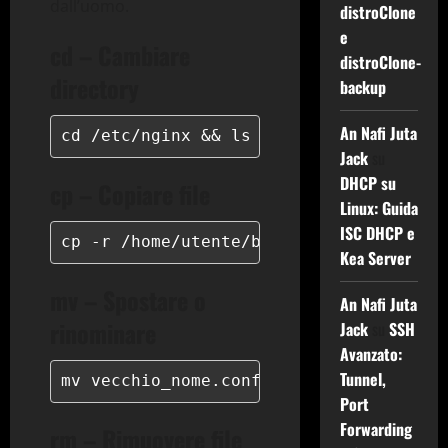
dall’uomo.
distroClone
e
cd – Cambiare
distroClone-
directory
backup
An Nafi Juta
cd /etc/nginx && ls -la
Jack
su
DHCP su
cp – Copiare file
Linux: Guida
ISC DHCP e
cp -r /home/utente/backup/ /mnt/storag
Kea Server
mv – Spostare o
An Nafi Juta
rinominare
Jack
su
SSH
Avanzato:
Tunnel,
mv vecchio_nome.conf nuovo_nome.conf
Port
Forwarding
rm – Rimuovere file