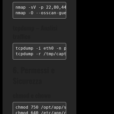
nmap -sV -p 22,80,443 192.168.1.0/24

nmap -O --osscan-guess target.example.
tcpdump – Analisi
traffico
tcpdump -i eth0 -n port 80 -w /tmp/capt
tcpdump -r /tmp/capture.pcap | grep "G
6. Permessi e
Sicurezza
chmod e chown
chmod 750 /opt/app/scripts/

chmod 640 /etc/app/config.conf
