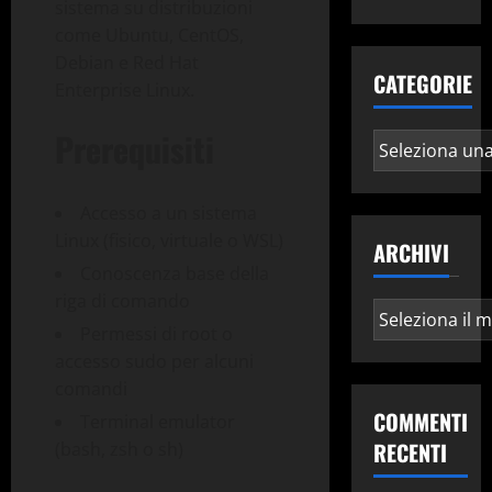
sistema su distribuzioni
come Ubuntu, CentOS,
Debian e Red Hat
CATEGORIE
Enterprise Linux.
Prerequisiti
Categorie
Accesso a un sistema
Linux (fisico, virtuale o WSL)
ARCHIVI
Conoscenza base della
riga di comando
Archivi
Permessi di root o
accesso sudo per alcuni
comandi
COMMENTI
Terminal emulator
RECENTI
(bash, zsh o sh)