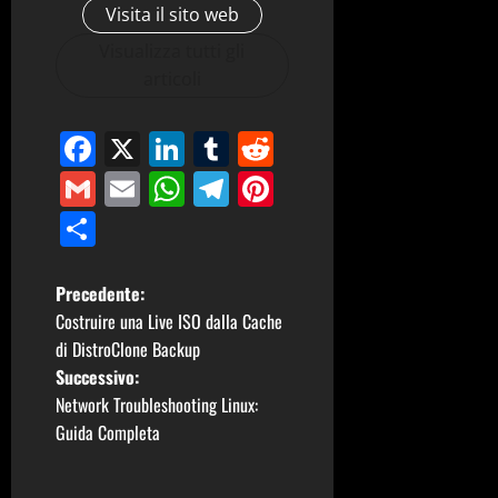
Visita il sito web
Visualizza tutti gli
articoli
Facebook
X
LinkedIn
Tumblr
Reddit
Gmail
Email
WhatsApp
Telegram
Pinterest
Condividi
N
Precedente:
Costruire una Live ISO dalla Cache
a
di DistroClone Backup
Successivo:
v
Network Troubleshooting Linux:
i
Guida Completa
g