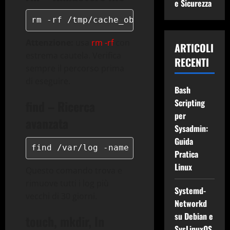
e Sicurezza
rm -rf /tmp/cache_obsoleta/
Attenzione:
usa
rm -rf
con
ARTICOLI
estrema cautela. Verifica
RECENTI
sempre il percorso prima
di eseguire.
Bash
Scripting
find – Ricerca
per
avanzata
Sysadmin:
Guida
find /var/log -name "*.log" -mtime +30
Pratica
Linux
Questo comando trova e
rimuove tutti i log più
Systemd-
vecchi di 30 giorni.
Networkd
su Debian e
touch, mkdir, ln
SysLinuxOS