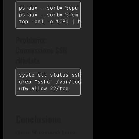
ps aux --sort=-%cpu | head -10

ps aux --sort=-%mem | head -10

top -bn1 -o %CPU | head -20
Problema:
Connessione SSH
rifiutata
systemctl status sshd

grep "sshd" /var/log/auth.log | tail -2
ufw allow 22/tcp
Conclusione
Questi
50 comandi Linux