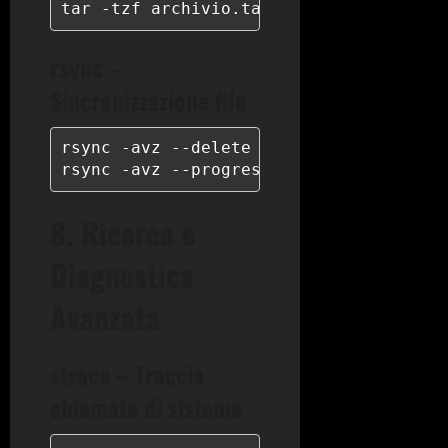
tar -tzf archivio.tar.gz | head -20
rsync –
Sincronizzazione file
rsync -avz --delete /var/www/ user@back
rsync -avz --progress -e "ssh -p 2222"
8. Ricerca e
Diagnostica
Avanzata
strace – Traccia
chiamate di sistema