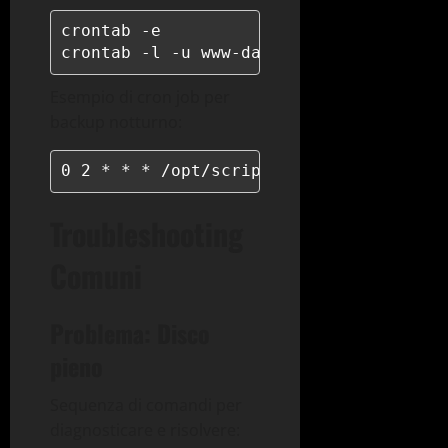
crontab -e

crontab -l -u www-data
Esempio di cron job per
backup notturno:
0 2 * * * /opt/scripts/backup.sh >> /v
Troubleshooting
Comuni
Problema: Disco
pieno
Sequenza di comandi per
diagnosticare e risolvere: