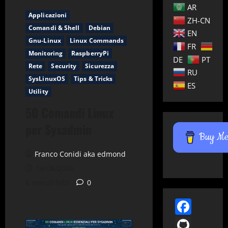
AR
Applicazioni
ZH-CN
Comandi & Shell
Debian
EN
Gnu-Linux
Linux Commands
FR
Monitoring
RaspberryPi
DE
PT
Rete
Security
Sicurezza
RU
SysLinuxOS
Tips & Tricks
ES
Utility
50 Comandi Linux
per Sysadmin
Buy Me 
Franco Conidi aka edmond
18/06/2026
6 minuti letti
0
Face
GitH