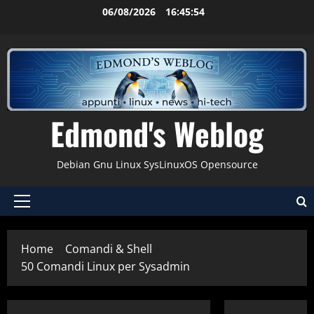
Vai
06/08/2026
16:45:55
al
contenuto
Edmond's Weblog
Debian Gnu Linux SysLinuxOS Opensource
Menu
principale
Home
Comandi & Shell
50 Comandi Linux per Sysadmin