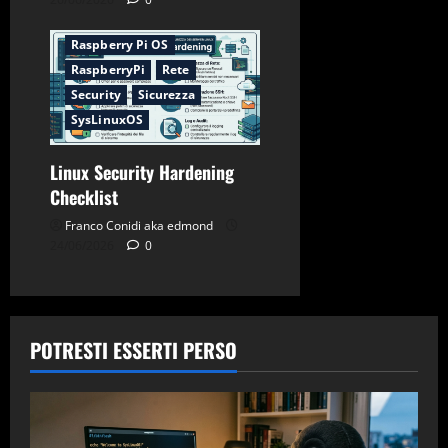
Password
Raspberry Pi OS
RaspberryPi
Rete
Security
Sicurezza
SysLinuxOS
Linux Security Hardening
Checklist
Franco Conidi aka edmond
24/06/2026
0
POTRESTI ESSERTI PERSO