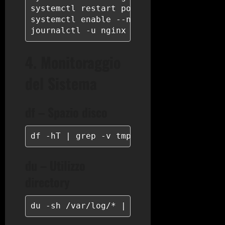
systemctl restart postgresql

systemctl enable --now docker

journalctl -u nginx -f --since "1 hour
4. Monitoraggio
del Sistema
df – Spazio disco
df -hT | grep -v tmpfs
du – Utilizzo
directory
du -sh /var/log/* | sort -rh | head -1