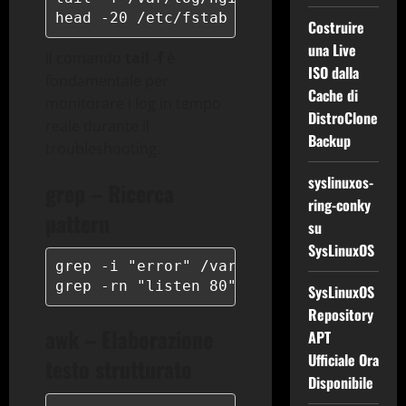
head -20 /etc/fstab
Costruire
una Live
Il comando
tail -f
è
ISO dalla
fondamentale per
Cache di
monitorare i log in tempo
DistroClone
reale durante il
Backup
troubleshooting.
syslinuxos-
grep – Ricerca
ring-conky
pattern
su
SysLinuxOS
grep -i "error" /var/log/syslog | grep 
grep -rn "listen 80" /etc/nginx/
SysLinuxOS
Repository
awk – Elaborazione
APT
Ufficiale Ora
testo strutturato
Disponibile