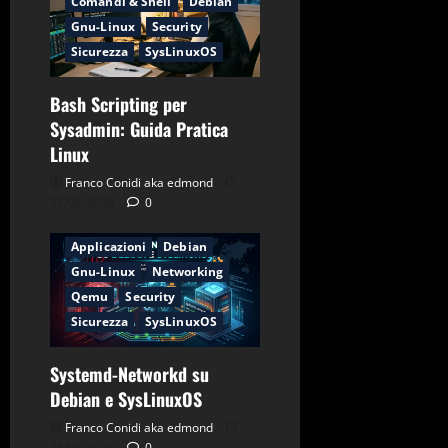
Comandi & Shell
Debian
Gnu-Linux
Security
Sicurezza
SysLinuxOS
Bash Scripting per
Sysadmin: Guida Pratica
Linux
Franco Conidi aka edmond
27/06/2026
0
Applicazioni
Debian
Gnu-Linux
Networking
Qemu
Security
Sicurezza
SysLinuxOS
Systemd-Networkd su
Applicazioni
CentOS
Debian e SysLinuxOS
Debian
Firewall
Franco Conidi aka edmond
Gnu-Linux
Networking
26/06/2026
0