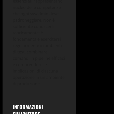
essenziali
rappresentano il
nucleo delle competenze
che ogni sysadmin deve
padroneggiare. Non è
sufficiente conoscerli
teoricamente: è
fondamentale esercitarsi
regolarmente in ambienti
di test, combinare i
comandi in pipeline efficaci
e comprendere le
implicazioni di ciascuna
operazione in un ambiente
di produzione.
INFORMAZIONI
SULL'AUTORE