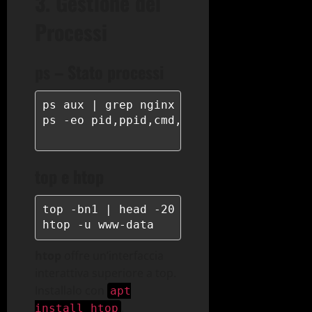
3. Gestione dei
Processi
ps – Stato processi
ps aux | grep nginx

ps -eo pid,ppid,cmd,%mem,%cpu --sort=-%
top e htop
top -bn1 | head -20

htop -u www-data
htop
offre un’interfaccia
interattiva superiore a top.
Installalo con
apt
.
install htop