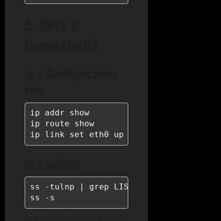
5. Rete e
Connettività
ip – Configurazione
rete
ip addr show

ip route show

ip link set eth0 up
ss e netstat
ss -tulnp | grep LISTEN

ss -s
ss
è il sostituto moderno di