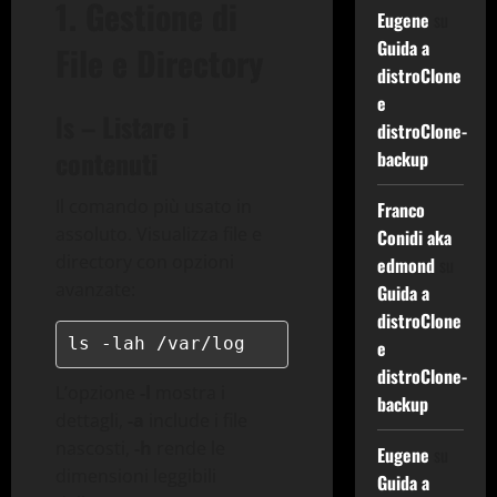
1. Gestione di
Eugene
su
Guida a
File e Directory
distroClone
e
ls – Listare i
distroClone-
contenuti
backup
Il comando più usato in
Franco
assoluto. Visualizza file e
Conidi aka
directory con opzioni
edmond
su
avanzate:
Guida a
distroClone
ls -lah /var/log
e
distroClone-
L’opzione
-l
mostra i
backup
dettagli,
-a
include i file
nascosti,
-h
rende le
Eugene
su
dimensioni leggibili
Guida a