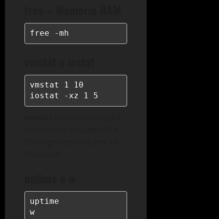
free – Memoria RAM
free -mh
vmstat e iostat
vmstat 1 10

iostat -xz 1 5
vmstat
mostra statistiche
di memoria virtuale, I/O e
CPU ogni secondo per 10
rilevazioni.
uptime e w
uptime

w