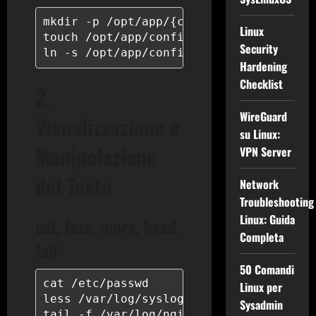
mkdir -p /opt/app/{config,logs,data}

Linux
touch /opt/app/config/settings.conf

Security
ln -s /opt/app/config/settings.conf /e
Hardening
Checklist
2.
WireGuard
Visualizzazione e
su Linux:
Manipolazione
VPN Server
del Testo
Network
Troubleshooting
Linux: Guida
cat, less, more, head,
Completa
tail
50 Comandi
cat /etc/passwd

Linux per
less /var/log/syslog

Sysadmin
tail -f /var/log/nginx/access.log
