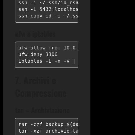
ssh -i ~/.ssh/id_rsa user@server.exampl
ssh -L 5432:localhost:5432 user@db-serv
ssh-copy-id -i ~/.ssh/id_rsa.pub user@
ufw e iptables
ufw allow from 10.0.0.0/8 to any port 2
ufw deny 3306

iptables -L -n -v | grep DROP
7. Archivi e
Compressione
tar – Archiviazione
tar -czf backup_$(date +%Y%m%d).tar.gz 
tar -xzf archivio.tar.gz -C /opt/restor