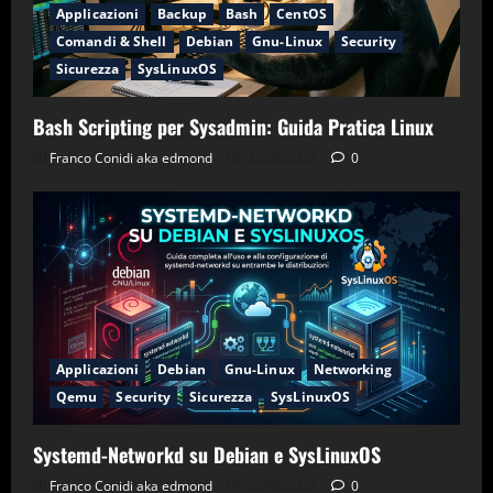
Applicazioni
Backup
Bash
CentOS
Comandi & Shell
Debian
Gnu-Linux
Security
Sicurezza
SysLinuxOS
Bash Scripting per Sysadmin: Guida Pratica Linux
Franco Conidi aka edmond
27/06/2026
0
Applicazioni
Debian
Gnu-Linux
Networking
Qemu
Security
Sicurezza
SysLinuxOS
Systemd-Networkd su Debian e SysLinuxOS
Franco Conidi aka edmond
26/06/2026
0