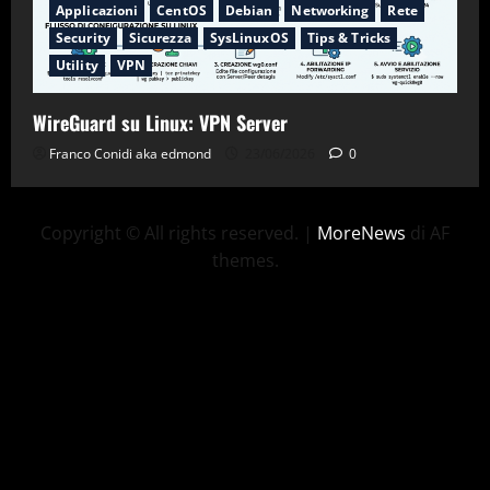
Applicazioni
CentOS
Debian
Networking
Rete
Security
Sicurezza
SysLinuxOS
Tips & Tricks
Utility
VPN
WireGuard su Linux: VPN Server
Franco Conidi aka edmond
23/06/2026
0
Copyright © All rights reserved.
|
MoreNews
di AF
themes.