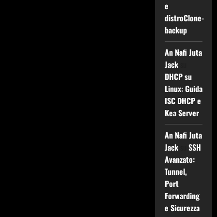
e
distroClone-
backup
An Nafi Juta
Jack
su
DHCP su
Linux: Guida
ISC DHCP e
Kea Server
An Nafi Juta
Jack
su
SSH
Avanzato:
Tunnel,
Port
Forwarding
e Sicurezza