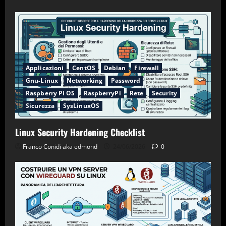
Applicazioni
CentOS
Debian
Firewall
Gnu-Linux
Networking
Password
Raspberry Pi OS
RaspberryPi
Rete
Security
Sicurezza
SysLinuxOS
Linux Security Hardening Checklist
Franco Conidi aka edmond
24/06/2026
0