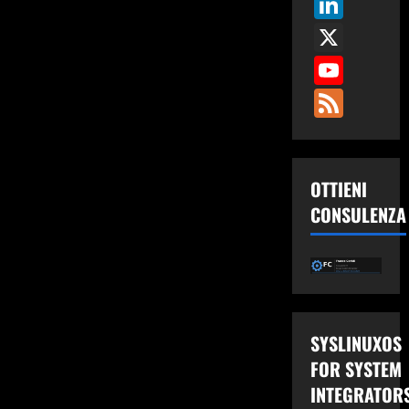
Link
X
You
Fee
OTTIENI
CONSULENZA
SYSLINUXOS
FOR SYSTEM
INTEGRATOR