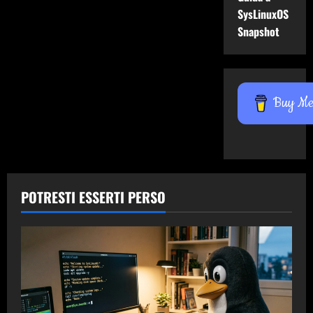
SysLinuxOS
Snapshot
Buy Me 
POTRESTI ESSERTI PERSO