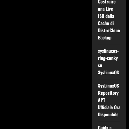
Costruire
una Live
ISO dalla
Cache di
DistroClone
Backup
syslinuxos-
ring-conky
su
SysLinuxOS
SysLinuxOS
Repository
APT
Ufficiale Ora
Disponibile
Guida a