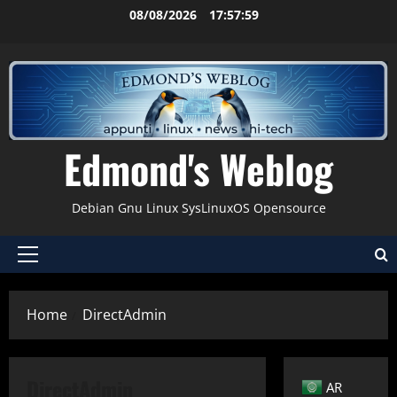
Vai
08/08/2026
17:57:59
al
contenuto
Edmond's Weblog
Debian Gnu Linux SysLinuxOS Opensource
Menu
principale
Home
DirectAdmin
DirectAdmin
AR
CentOS
Debian