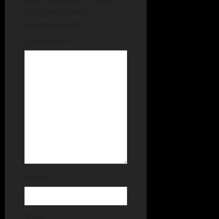
sarà pubblicato.
I campi
obbligatori sono
contrassegnati
*
Commento
*
Nome
*
Email
*