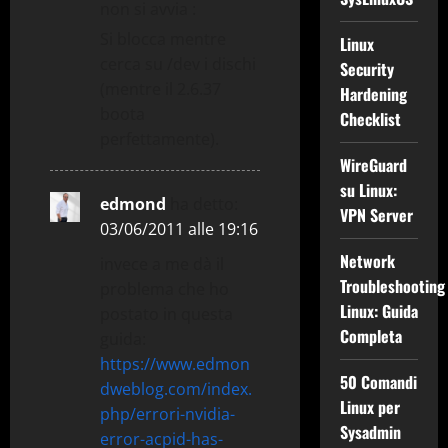
non si avvia :
Si blocca mentre
Linux
cerca su /dev i dischi
Security
(mentre il 2.6.37
Hardening
boota
Checklist
perfettamente).
WireGuard
su Linux:
edmond
ha detto:
VPN Server
03/06/2011 alle 19:16
Network
invece a me dà il
Troubleshooting
problema che ho
Linux: Guida
postato in questa
Completa
guida:
https://www.edmon
50 Comandi
dweblog.com/index.
Linux per
php/errori-nvidia-
Sysadmin
error-acpid-has-