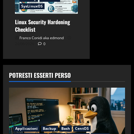
SysLinuxOS
Linux Security Hardening
Checklist
Franco Conidi aka edmond
24/06/2026
0
POTRESTI ESSERTI PERSO
Applicazioni
Backup
Bash
CentOS