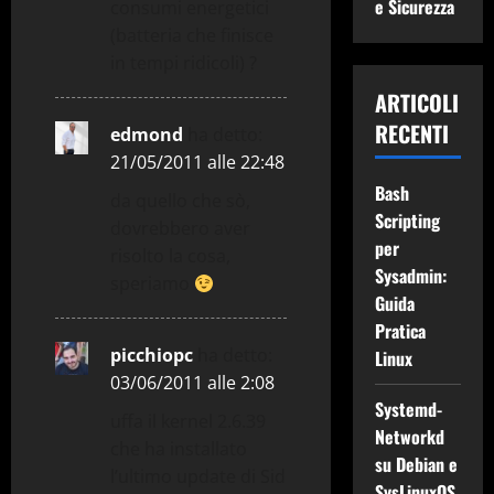
e Sicurezza
consumi energetici
t
(batteria che finisce
in tempi ridicoli) ?
i
ARTICOLI
c
RECENTI
edmond
ha detto:
21/05/2011 alle 22:48
o
Bash
da quello che sò,
l
Scripting
dovrebbero aver
per
risolto la cosa,
o
Sysadmin:
speriamo
Guida
Pratica
picchiopc
ha detto:
Linux
03/06/2011 alle 2:08
Systemd-
uffa il kernel 2.6.39
Networkd
che ha installato
su Debian e
l’ultimo update di Sid
SysLinuxOS