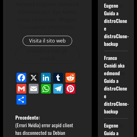
Network Engineer, Network
Eugene
su
Administrator, Sys Admin
Guida a
Linux, Linux User, Blogger,
distroClone
Consulente Informatico.
e
distroClone-
Visita il sito web
backup
Visualizza tutti gli
Franco
articoli
Conidi aka
edmond
su
Facebook
X
LinkedIn
Tumblr
Reddit
Guida a
Gmail
Email
WhatsApp
Telegram
Pinterest
distroClone
e
Condividi
distroClone-
backup
N
Precedente:
(Errori Nvidia) error acpid client
Eugene
su
a
has disconnected su Debian
Guida a