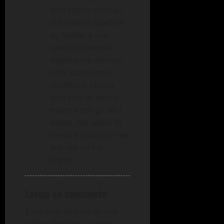
solo che io sono su
Sid mentre quello è
su Stable, e usa
quindi un kernel
totalmente diverso,
oltre tutto il mio
sistema si blocca
solo con un kernel
mentre con gli altri
boota, ma vedrò di
cercare soluzioni nel
link che mi hai
linkato.
Lascia un commento
Il tuo indirizzo email non