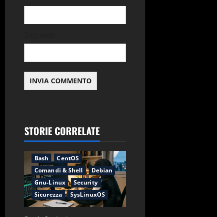
Sito web
STORIE CORRELATE
Applicazioni
Backup
Bash
CentOS
Comandi & Shell
Debian
Gnu-Linux
Security
Sicurezza
SysLinuxOS