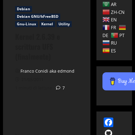
AR
Debian
ZH-CN
Debian GNU/kFreeBSD
EN
Gnu-Linux
Kernel
Utility
FR
Kernel 2.6.39 e
DE
PT
RU
scrittura UFS
ES
(finalmente)
Franco Conidi aka edmond
21/05/2011
Buy Me 
1 minuti di lettura
7
Face
GitH