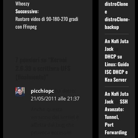
Wheezy
distroClone
v
Successivo:
e
i
Ruotare video di 90-180-270 gradi
distroClone-
con FFmpeg
backup
g
An Nafi Juta
a
Jack
su
DHCP su
z
7 pensieri su “
Kernel
Linux: Guida
2.6.39 e scrittura UFS
i
ISC DHCP e
(finalmente)
”
Kea Server
o
picchiopc
ha detto:
An Nafi Juta
n
21/05/2011 alle 21:37
Jack
su
SSH
e
Avanzato:
Anche questa
Tunnel,
versione del kernel è
a
Port
affetta dal bug che
Forwarding
provoca eccessivi
r