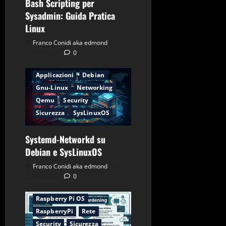
Bash Scripting per
Sysadmin: Guida Pratica
Linux
Franco Conidi aka edmond
27/06/2026
0
Applicazioni
Debian
Gnu-Linux
Networking
Qemu
Security
Sicurezza
SysLinuxOS
Systemd-Networkd su
Applicazioni
CentOS
Debian e SysLinuxOS
Debian
Firewall
Franco Conidi aka edmond
Gnu-Linux
Networking
26/06/2026
0
Password
Raspberry Pi OS
RaspberryPi
Rete
Security
Sicurezza