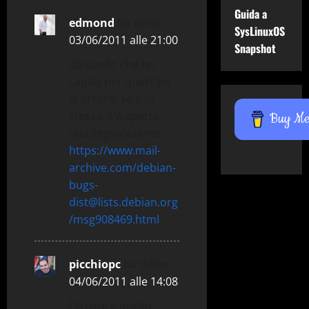
Guida a
edmond
ha detto:
SysLinuxOS
03/06/2011 alle 21:00
Snapshot
da quello che ho
capito per quel tipo
di errore, se è lo
stesso, c’è aperta
Buy Me 
una segnalazione:
https://www.mail-
archive.com/debian-
bugs-
dist@lists.debian.org
/msg908469.html
picchiopc
ha detto:
04/06/2011 alle 14:08
l’errore è quello,