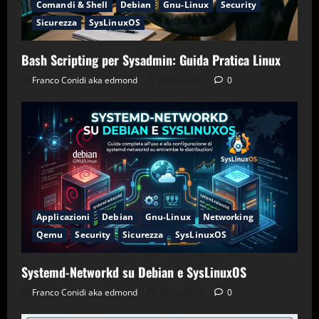
Comandi & Shell
Debian
Gnu-Linux
Security
Sicurezza
SysLinuxOS
Bash Scripting per Sysadmin: Guida Pratica Linux
Franco Conidi aka edmond
27/06/2026
0
Applicazioni
Debian
Gnu-Linux
Networking
Qemu
Security
Sicurezza
SysLinuxOS
Systemd-Networkd su Debian e SysLinuxOS
Franco Conidi aka edmond
26/06/2026
0