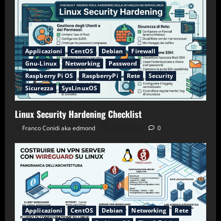
Applicazioni
CentOS
Debian
Firewall
Gnu-Linux
Networking
Password
Raspberry Pi OS
RaspberryPi
Rete
Security
Sicurezza
SysLinuxOS
Linux Security Hardening Checklist
Franco Conidi aka edmond
24/06/2026
0
Applicazioni
CentOS
Debian
Networking
Rete