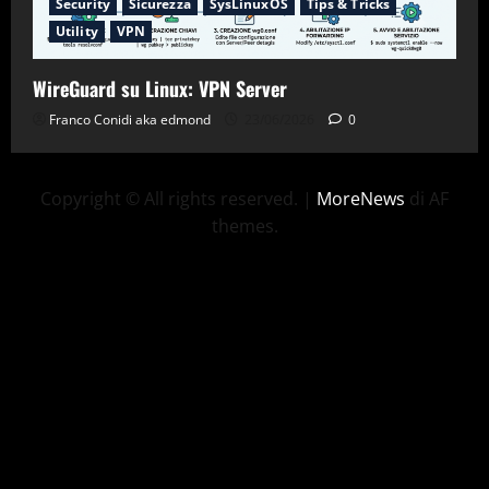
Security
Sicurezza
SysLinuxOS
Tips & Tricks
Utility
VPN
WireGuard su Linux: VPN Server
Franco Conidi aka edmond
23/06/2026
0
Copyright © All rights reserved.
|
MoreNews
di AF
themes.