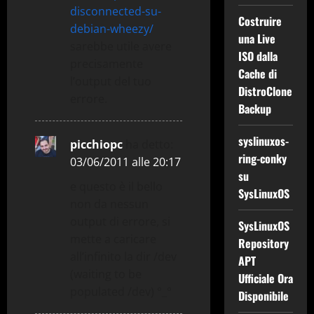
disconnected-su-
Costruire
debian-wheezy/
una Live
sarebbe utile avere
ISO dalla
precisamente
Cache di
l’output del tuo
DistroClone
errore.
Backup
syslinuxos-
picchiopc
ha detto:
ring-conky
03/06/2011 alle 20:17
su
e questo è il bello
SysLinuxOS
non da nessun
output di errore, si
SysLinuxOS
mette a caricare
Repository
all’infinito la dir /dev
APT
(waiting to be
Ufficiale Ora
populated /dev) °_°
Disponibile