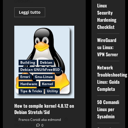
Debian...
Linux
Leggi
Security
Leggi tutto
di
Hardening
più
su
Checklist
(Solved)
/proc/devices:
No
WireGuard
entry
for
su Linux:
device-
mapper
VPN Server
found
Building
Debian
Network
Debian GNU/kFreeBSD
Troubleshooting
Errori
Gnu-Linux
Linux: Guida
Hardware
Kernel
Completa
Tips & Tricks
Utility
50 Comandi
How to compile kernel 4.8.12 on
Linux per
Debian Stretch/Sid
Sysadmin
Franco Conidi aka edmond
05/12/2016
0