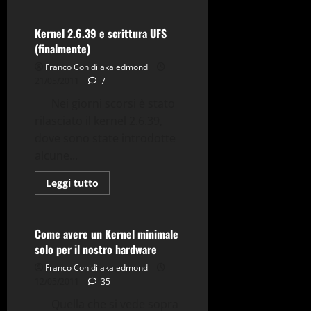
più
su
Deb
kernel
Kernel 2.6.39 e scrittura UFS
2.6.39.1-
(finalmente)
ck2
con
Franco Conidi aka edmond
patch
kolivas
21/05/2011
7
per
Debian/LMDE
Nei giorni scorsi è stato
rilasciato il kernel 2.6.39,
dove sono state introdotte
Debian
Gnu-Linux
alcune...
Hardware
Kernel
LMDE
Tips & Tricks
Leggi
Leggi tutto
di
Utility
più
su
Kernel
2.6.39
Come avere un Kernel minimale
e
solo per il nostro hardware
scrittura
UFS
Franco Conidi aka edmond
(finalmente)
12/05/2011
35
Quella che si vede sopra