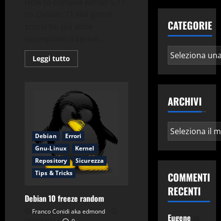
How to compile kernel 5.11
on Debian 11 Nei giorni
CATEGORIE
scorsi ho più volte
ricompilato il kernel...
Categorie
Leggi
Leggi tutto
di
più
su
How
to
ARCHIVI
compile
kernel
5.11
on
Archivi
Debian
11
Debian
Errori
Gnu-Linux
Kernel
Repository
Sicurezza
Tips & Tricks
COMMENTI
RECENTI
Debian 10 freeze random
Franco Conidi aka edmond
Eugene
su