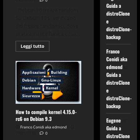
05/01/2021
0
Guida a
Debian 10 freeze random
distroClone
Su Debian 10 si verificano
e
dei freeze randomici, dove
distroClone-
praticamente l’unica cosa...
backup
Leggi
Leggi tutto
di
Franco
più
Conidi aka
su
Debian
edmond
su
10
freeze
Applicazioni
Building
Guida a
random
Debian
Gnu-Linux
distroClone
Hardware
Kernel
e
Sicurezza
distroClone-
backup
How to compile kernel 4.15.0-
rc6 on Debian 9.3
Eugene
su
Guida a
Franco Conidi aka edmond
04/01/2018
0
distroClone