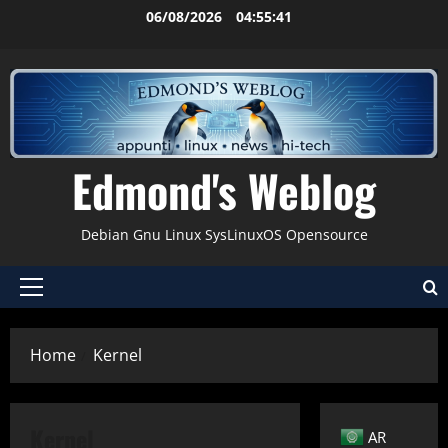
Vai
06/08/2026
04:55:42
al
contenuto
Edmond's Weblog
Debian Gnu Linux SysLinuxOS Opensource
Menu
principale
Home
Kernel
Kernel
AR