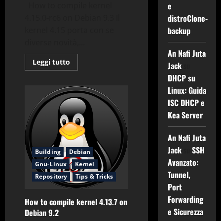
e
How to compile kernel
distroClone-
4.15.0-rc6 on Debian 9.3 Il
backup
kernel 4.15 porta con se
diverse novità,...
An Nafi Juta
Leggi
Leggi tutto
Jack
su
di
più
DHCP su
su
Linux: Guida
How
to
ISC DHCP e
compile
kernel
Kea Server
4.15.0-
rc6
on
An Nafi Juta
Debian
9.3
Jack
su
SSH
Building
Debian
Avanzato:
Gnu-Linux
Kernel
Tunnel,
Repository
Tips & Tricks
Port
Forwarding
How to compile kernel 4.13.7 on
e Sicurezza
Debian 9.2