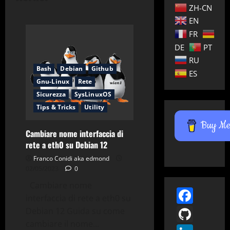
ZH-CN
EN
FR
DE
PT
RU
Bash
Debian
Github
ES
Gnu-Linux
Rete
Sicurezza
SysLinuxOS
Tips & Tricks
Utility
Buy Me 
Cambiare nome interfaccia di
rete a eth0 su Debian 12
Franco Conidi aka edmond
02/05/2023
0
Cambiare nome
Face
interfaccia di rete a eth0 su
GitH
Debian 12 Guida su come
cambiare il nome...