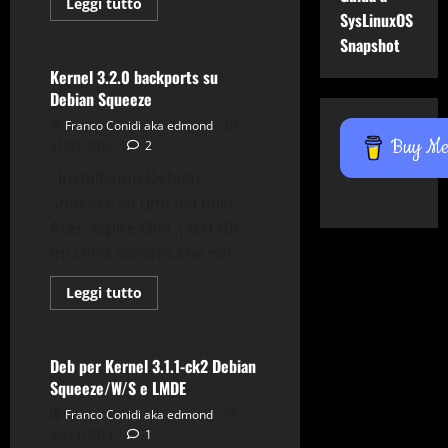
Gnu-Linux
Kernel
Leggi
Leggi tutto
di
SysLinuxOS
Repository
più
Snapshot
su
Compilare
kernel
Kernel 3.2.0 backports su
3.6.x
Debian Squeeze
vanilla
alla
Franco Conidi aka edmond
Debian
way
Buy Me 
31/01/2012
2
Installando Debian
Squeeze su uno dei miei
Acer Aspire One (AO110),
mi sono accorto che nei...
Debian
Errori
Gnu-Linux
Kernel
Leggi
Leggi tutto
di
Repository
più
su
Kernel
3.2.0
Deb per Kernel 3.1.1-ck2 Debian
backports
Squeeze/W/S e LMDE
su
Debian
Franco Conidi aka edmond
Squeeze
20/11/2011
1