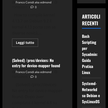
Franco Conidi aka edmond
15/10/2017
0
How to compile kernel
ARTICOLI
4.13.7 on Debian 9.2 Il
RECENTI
kernel 4.13 porta con se
Building
Debian
diverse novità,...
Bash
Errori
Gnu-Linux
Grub
Scripting
Grub2
Kernel
Leggi
Leggi tutto
di
per
Tips & Tricks
più
su
Sysadmin:
How
to
(Solved) /proc/devices: No
Guida
compile
entry for device-mapper found
Pratica
kernel
4.13.7
Linux
Franco Conidi aka edmond
on
Debian
13/12/2016
0
9.2
Systemd-
(Solved) /proc/devices:
Networkd
No entry for device-mapper
su Debian e
found. Dopo aver
SysLinuxOS
compilato il kernel 4.8 su