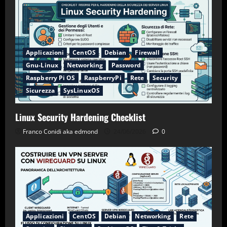
Applicazioni
CentOS
Debian
Firewall
Gnu-Linux
Networking
Password
Raspberry Pi OS
RaspberryPi
Rete
Security
Sicurezza
SysLinuxOS
Linux Security Hardening Checklist
Franco Conidi aka edmond
24/06/2026
0
Applicazioni
CentOS
Debian
Networking
Rete