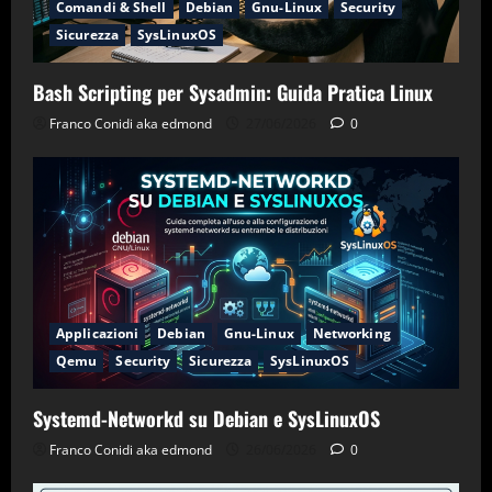
Comandi & Shell
Debian
Gnu-Linux
Security
Sicurezza
SysLinuxOS
Bash Scripting per Sysadmin: Guida Pratica Linux
Franco Conidi aka edmond
27/06/2026
0
Applicazioni
Debian
Gnu-Linux
Networking
Qemu
Security
Sicurezza
SysLinuxOS
Systemd-Networkd su Debian e SysLinuxOS
Franco Conidi aka edmond
26/06/2026
0