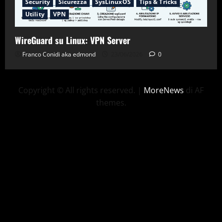
Security
Sicurezza
SysLinuxOS
Tips & Tricks
Utility
VPN
WireGuard su Linux: VPN Server
Franco Conidi aka edmond
23/06/2026
0
Copyright © All rights reserved.
|
MoreNews
di AF
themes.