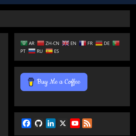
AR
ZH-CN
EN
FR
DE
PT
RU
ES
Buy Me a Coffee
Facebook
GitHub
LinkedIn
X
YouTube
Feed