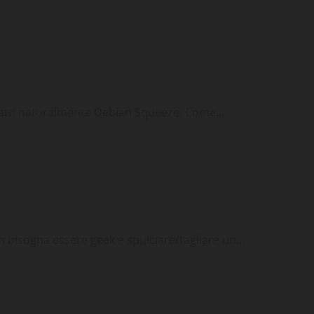
Rete
Wireless
to naturalmente Debian Squeeze. Come...
n bisogna essere geek e spulciare/tagliare un...