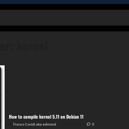
per:
kernel
How to compile kernel 5.11 on Debian 11
Franco Conidi aka edmond
06/05/2021
0