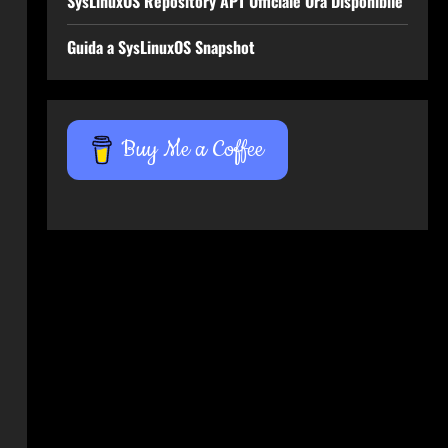
SysLinuxOS Repository APT Ufficiale Ora Disponibile
Guida a SysLinuxOS Snapshot
Buy Me a Coffee