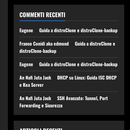
COMMENTI RECENTI
Eugene
su
Guida a distroClone e distroClone-backup
Franco Conidi aka edmond
su
Guida a distroClone e
distroClone-backup
Eugene
su
Guida a distroClone e distroClone-backup
An Nafi Juta Jack
su
DHCP su Linux: Guida ISC DHCP
e Kea Server
An Nafi Juta Jack
su
SSH Avanzato: Tunnel, Port
Forwarding e Sicurezza