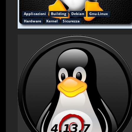
Applicazioni
Building
Debian
Gnu-Linux
Hardware
Kernel
Sicurezza