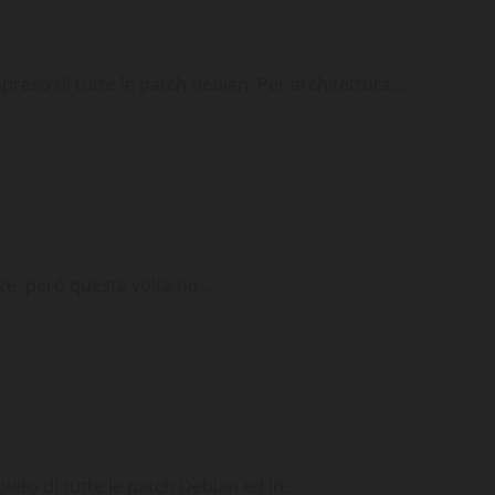
so di tutte le patch debian. Per architettura...
ricks
, però questa volta ho...
eto di tutte le patch Debian ed in...