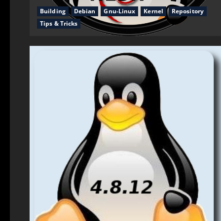
Building
Debian
Gnu-Linux
Kernel
Repository
Tips & Tricks