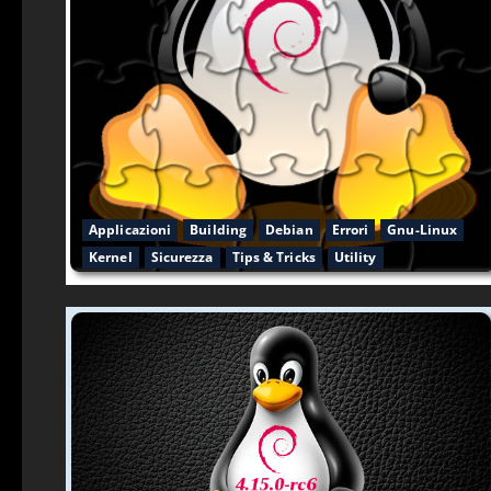
Applicazioni
Building
Debian
Errori
Gnu-Linux
Kernel
Sicurezza
Tips & Tricks
Utility