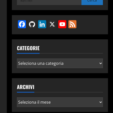
per:
Facebook
GitHub
LinkedIn
X
YouTube
Feed
CATEGORIE
Categorie
ARCHIVI
Archivi