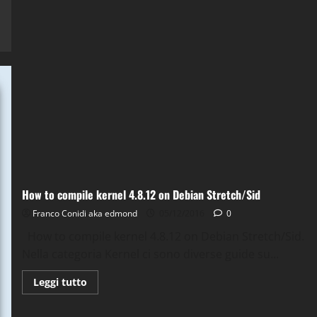
to
compile
kernel
4.13.7
on
Debian
9.2
How to compile kernel 4.8.12 on Debian Stretch/Sid
Franco Conidi aka edmond
05/12/2016
0
How to compile kernel 4.8.12 on Debian Stretch/Sid.
Nella categoria Kernel ci sono diverse guide su...
Leggi
Leggi tutto
di
più
su