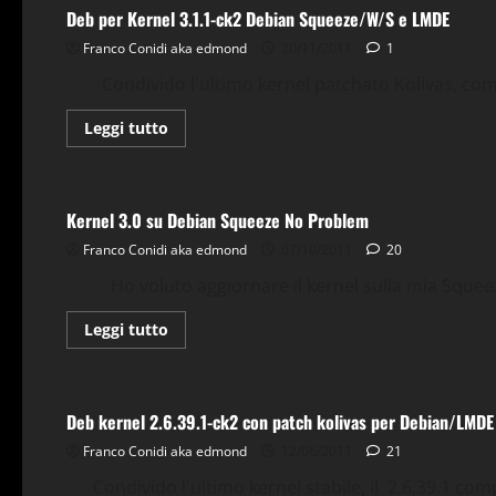
il
Deb per Kernel 3.1.1-ck2 Debian Squeeze/W/S e LMDE
kernel
in
Franco Conidi aka edmond
60
20/11/2011
1
secondi
Condivido l'ultimo kernel patchato Kolivas, compre
Leggi
Leggi tutto
di
più
Comandi & Shell
Debian
Gnu-Linux
Kernel
Tips & T
su
Deb
per
Kernel 3.0 su Debian Squeeze No Problem
Kernel
3.1.1-
Franco Conidi aka edmond
ck2
07/10/2011
20
Debian
Squeeze/W/S
Ho voluto aggiornare il kernel sulla mia Squeeze
e
LMDE
Leggi
Leggi tutto
di
più
Debian
Gnu-Linux
Kernel
LMDE
Repository
su
Kernel
3.0
Deb kernel 2.6.39.1-ck2 con patch kolivas per Debian/LMDE
su
Debian
Franco Conidi aka edmond
Squeeze
12/06/2011
21
No
Problem
Condivido l'ultimo kernel stabile, il 2.6.39.1 compl