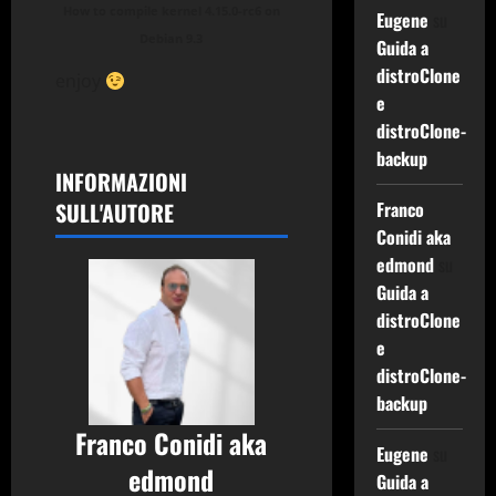
How to compile kernel 4.15.0-rc6 on
Eugene
su
Debian 9.3
Guida a
distroClone
enjoy
e
distroClone-
backup
INFORMAZIONI
SULL'AUTORE
Franco
Conidi aka
edmond
su
Guida a
distroClone
e
distroClone-
backup
Franco Conidi aka
Eugene
su
edmond
Guida a