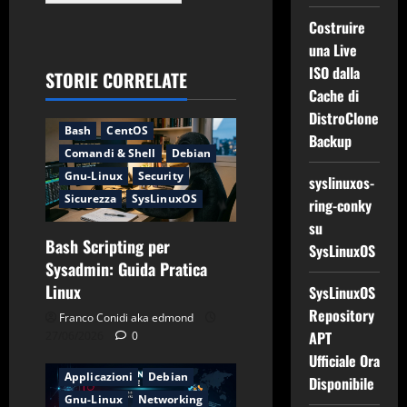
Costruire
una Live
ISO dalla
STORIE CORRELATE
Cache di
Applicazioni
Backup
DistroClone
Bash
CentOS
Backup
Comandi & Shell
Debian
Gnu-Linux
Security
syslinuxos-
Sicurezza
SysLinuxOS
ring-conky
su
Bash Scripting per
SysLinuxOS
Sysadmin: Guida Pratica
Linux
SysLinuxOS
Repository
Franco Conidi aka edmond
APT
27/06/2026
0
Ufficiale Ora
Applicazioni
Debian
Disponibile
Gnu-Linux
Networking