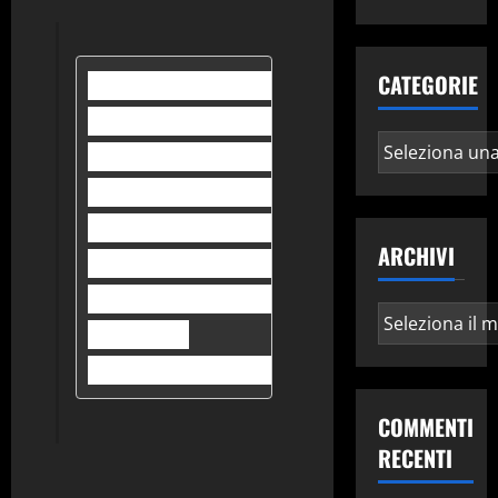
CATEGORIE
$ wget https://git.kernel.or
$ tar xvf linux-4*

Categorie
$ cd linux-4.15-rc6/

$ cp /boot/config-$(uname -r)
$ make menuconfig

ARCHIVI
$ make-kpkg clean

$ fakeroot make-kpkg --initr
Archivi
$ cd ..

$ sudo dpkg -i linux-image-*
COMMENTI
RECENTI