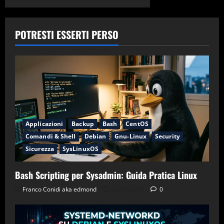
POTRESTI ESSERTI PERSO
Applicazioni
Backup
Bash
CentOS
Comandi & Shell
Debian
Gnu-Linux
Security
Sicurezza
SysLinuxOS
Bash Scripting per Sysadmin: Guida Pratica Linux
Franco Conidi aka edmond
27/06/2026
0