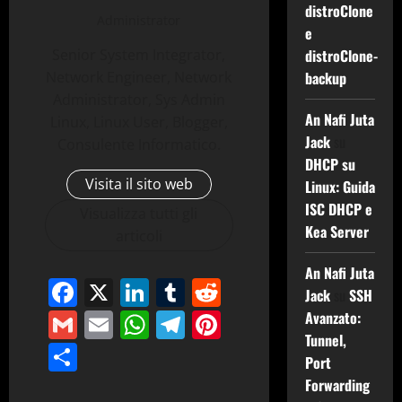
distroClone
Administrator
e
Senior System Integrator,
distroClone-
Network Engineer, Network
backup
Administrator, Sys Admin
An Nafi Juta
Linux, Linux User, Blogger,
Jack
su
Consulente Informatico.
DHCP su
Visita il sito web
Linux: Guida
ISC DHCP e
Visualizza tutti gli
Kea Server
articoli
An Nafi Juta
Facebook
X
LinkedIn
Tumblr
Reddit
Jack
su
SSH
Gmail
Email
WhatsApp
Telegram
Pinterest
Avanzato:
Tunnel,
Condividi
Port
Forwarding