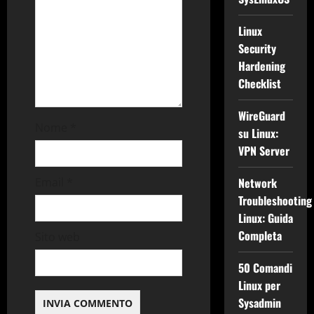
a
Linux
r
Security
Hardening
t
Checklist
i
WireGuard
Nome
*
c
su Linux:
VPN Server
o
Email
*
Network
l
Troubleshooting
Linux: Guida
o
Completa
Sito web
50 Comandi
Linux per
Sysadmin