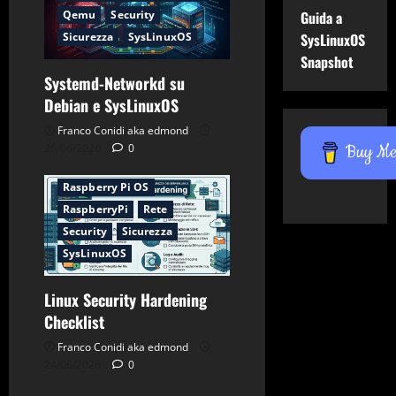
Qemu
Security
Guida a
Sicurezza
SysLinuxOS
SysLinuxOS
Snapshot
Systemd-Networkd su
Applicazioni
CentOS
Debian e SysLinuxOS
Debian
Firewall
Franco Conidi aka edmond
Gnu-Linux
Networking
26/06/2026
0
Buy Me 
Password
Raspberry Pi OS
RaspberryPi
Rete
Security
Sicurezza
SysLinuxOS
Linux Security Hardening
Checklist
Franco Conidi aka edmond
24/06/2026
0