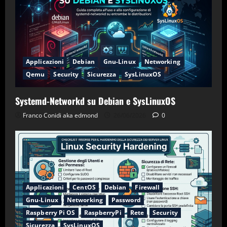
Applicazioni
Debian
Gnu-Linux
Networking
Qemu
Security
Sicurezza
SysLinuxOS
Systemd-Networkd su Debian e SysLinuxOS
Franco Conidi aka edmond
26/06/2026
0
Applicazioni
CentOS
Debian
Firewall
Gnu-Linux
Networking
Password
Raspberry Pi OS
RaspberryPi
Rete
Security
Sicurezza
SysLinuxOS