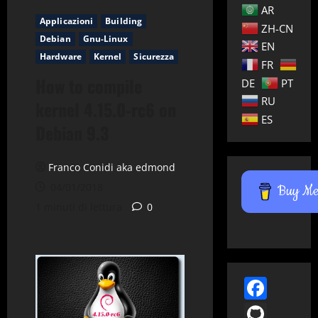
AR
Applicazioni
Building
ZH-CN
Debian
Gnu-Linux
EN
Hardware
Kernel
Sicurezza
FR
How to compile
DE
PT
RU
kernel 4.15.0-rc6 on
ES
Debian 9.3
Franco Conidi aka edmond
04/01/2018
Buy Me 
1 minuti di lettura
0
Face
GitH