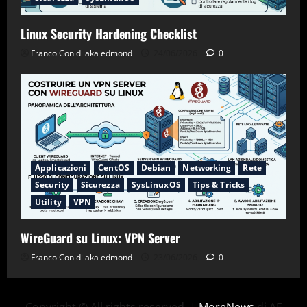
Linux Security Hardening Checklist
Franco Conidi aka edmond
24/06/2026
0
Applicazioni
CentOS
Debian
Networking
Rete
Security
Sicurezza
SysLinuxOS
Tips & Tricks
Utility
VPN
WireGuard su Linux: VPN Server
Franco Conidi aka edmond
23/06/2026
0
Copyright © All rights reserved.
|
MoreNews
di AF