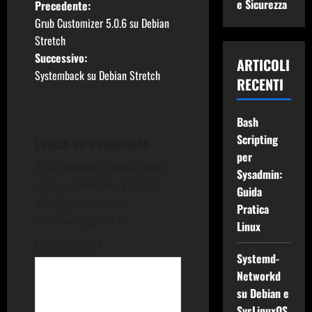
N
e Sicurezza
Precedente:
Grub Customizer 5.0.6 su Debian
a
Stretch
Successivo:
v
ARTICOLI
Systemback su Debian Stretch
RECENTI
i
g
Bash
Scripting
Lascia un commento
a
per
Il tuo indirizzo email non
Sysadmin:
z
sarà pubblicato.
I campi
Guida
obbligatori sono
i
Pratica
contrassegnati
*
Linux
o
Commento
*
Systemd-
n
Networkd
su Debian e
e
SysLinuxOS