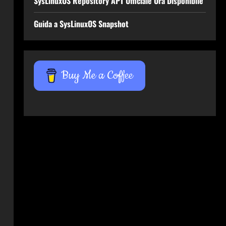
SysLinuxOS Repository APT Ufficiale Ora Disponibile
Guida a SysLinuxOS Snapshot
Buy Me a Coffee