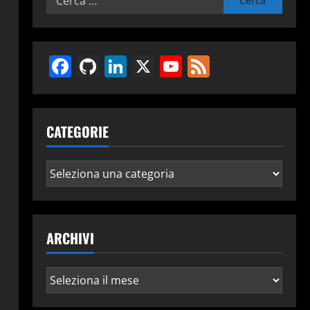
per:
Facebook
GitHub
LinkedIn
X
YouTube
Feed
CATEGORIE
rs/ovpn.zip

Categorie
ARCHIVI
Archivi