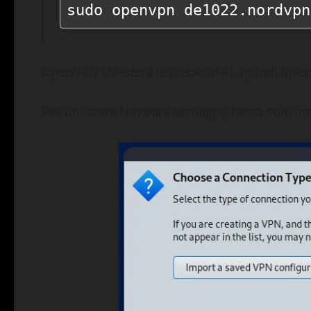
sudo openvpn de1022.nordvpn
OpenVPN chiederà le credenziali, quindi inser
Per utilizzare Network Manager, basta solo imp