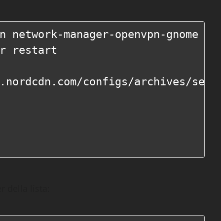
n network-manager-openvpn-gnome ca-
r restart

.nordcdn.com/configs/archives/serve
 della lista: