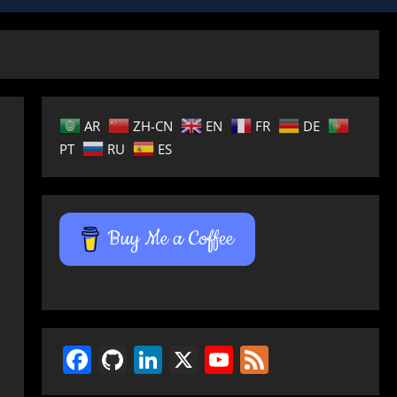
AR
ZH-CN
EN
FR
DE
PT
RU
ES
Buy Me a Coffee
Facebook
GitHub
LinkedIn
X
YouTube
Feed