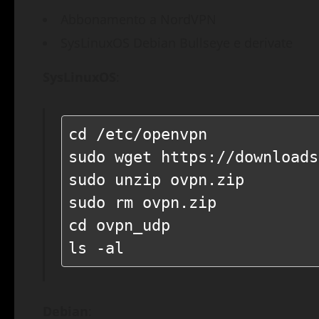
Abbonamento a NordVPN
SysLinuxOS Debian Bullseye e derivate
SysLinuxOS
:
cd /etc/openvpn

sudo wget https://downloads
sudo unzip ovpn.zip

sudo rm ovpn.zip

cd ovpn_udp

ls -al
Debian
: