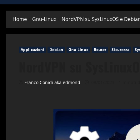
Home
Gnu-Linux
NordVPN su SysLinuxOS e Debian
Applicazioni
Debian
Gnu-Linux
Router
Sicurezza
Sy
NordVPN su SysLinuxO
Franco Conidi aka edmond
08/01/2023
1 minuti d