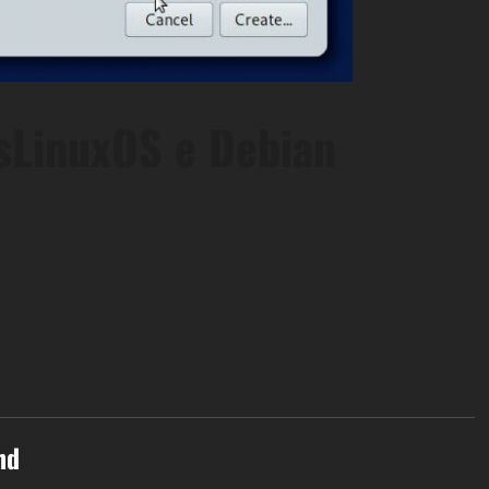
sLinuxOS e Debian
nd