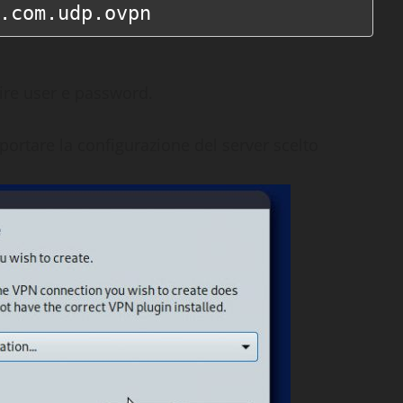
.com.udp.ovpn
ire user e password.
ortare la configurazione del server scelto