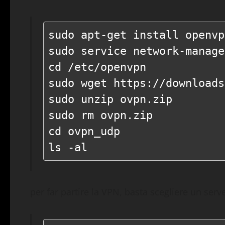
sudo apt-get install openvp
sudo service network-manage
cd /etc/openvpn

sudo wget https://downloads
sudo unzip ovpn.zip

sudo rm ovpn.zip

cd ovpn_udp

ls -al
per far partire la VPN, basta scegliere un server