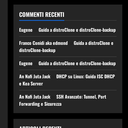
COMMENTI RECENTI
certificates unzip

Eugene
su
Guida a distroClone e distroClone-backup
Franco Conidi aka edmond
su
Guida a distroClone e
rs/ovpn.zip

distroClone-backup
Eugene
su
Guida a distroClone e distroClone-backup
An Nafi Juta Jack
su
DHCP su Linux: Guida ISC DHCP
e Kea Server
An Nafi Juta Jack
su
SSH Avanzato: Tunnel, Port
Forwarding e Sicurezza