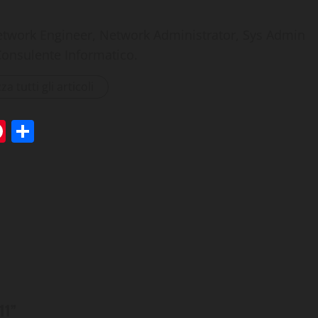
etwork Engineer, Network Administrator, Sys Admin
Consulente Informatico.
za tutti gli articoli
tsApp
elegram
Pinterest
Condividi
11
”