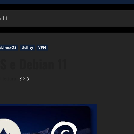
 11
sLinuxOS
Utility
VPN
S e Debian 11
i lettura
3