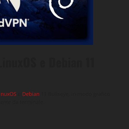
inuxOS e Debian 11
inuxOS
e
Debian
11 Bullseye, in modo grafico
ente da terminale.