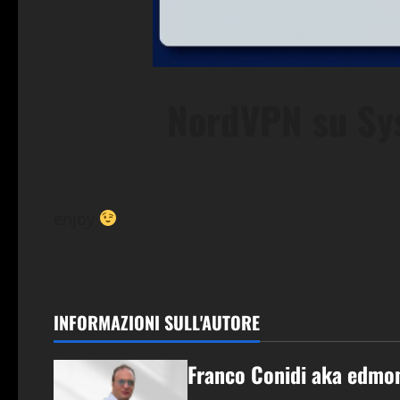
NordVPN su Sy
enjoy
INFORMAZIONI SULL'AUTORE
Franco Conidi aka edmo