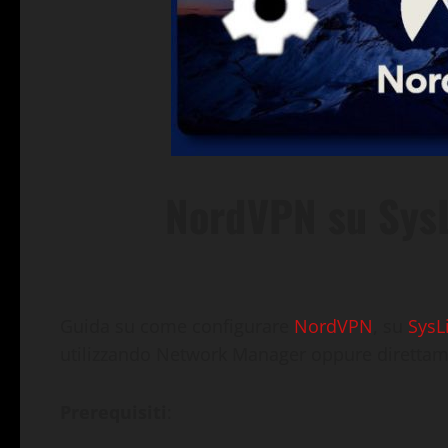
NordVPN su SysL
Guida su come configurare
NordVPN
, su
SysL
utilizzando Network Manager oppure direttam
Prerequisiti
: