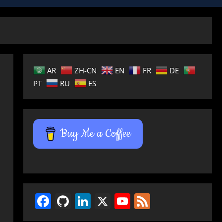
AR
ZH-CN
EN
FR
DE
PT
RU
ES
Buy Me a Coffee
Facebook
GitHub
LinkedIn
X
YouTube
Feed