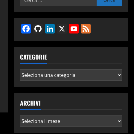
per:
Facebook
GitHub
LinkedIn
X
YouTube
Feed
CATEGORIE
Categorie
ARCHIVI
Archivi