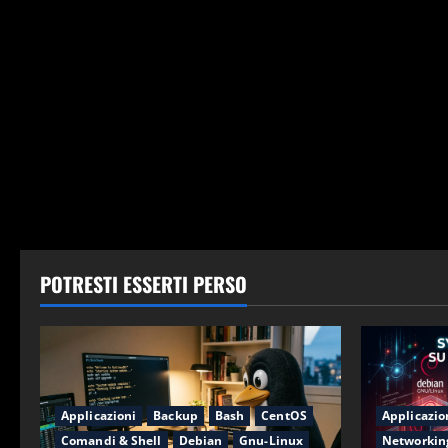
POTRESTI ESSERTI PERSO
Applicazioni
Backup
Bash
CentOS
Applicazio
Comandi & Shell
Debian
Gnu-Linux
Networkin