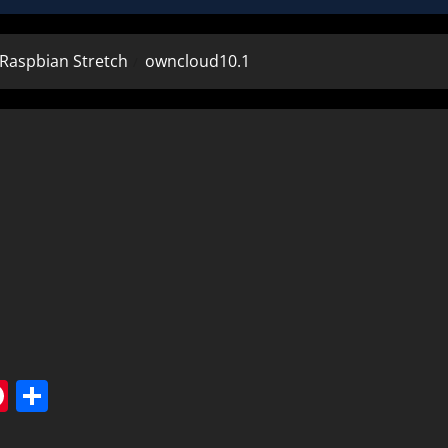
 Raspbian Stretch
owncloud10.1
tsApp
elegram
Pinterest
Condividi