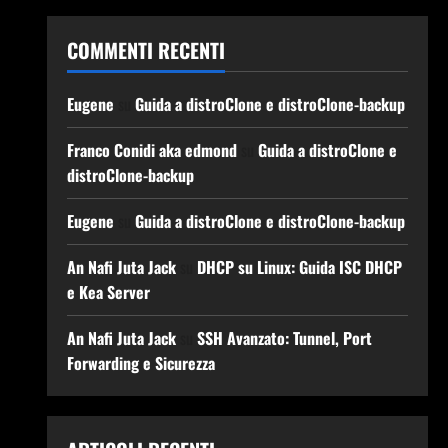
COMMENTI RECENTI
Eugene
su
Guida a distroClone e distroClone-backup
Franco Conidi aka edmond
su
Guida a distroClone e
distroClone-backup
Eugene
su
Guida a distroClone e distroClone-backup
An Nafi Juta Jack
su
DHCP su Linux: Guida ISC DHCP
e Kea Server
An Nafi Juta Jack
su
SSH Avanzato: Tunnel, Port
Forwarding e Sicurezza