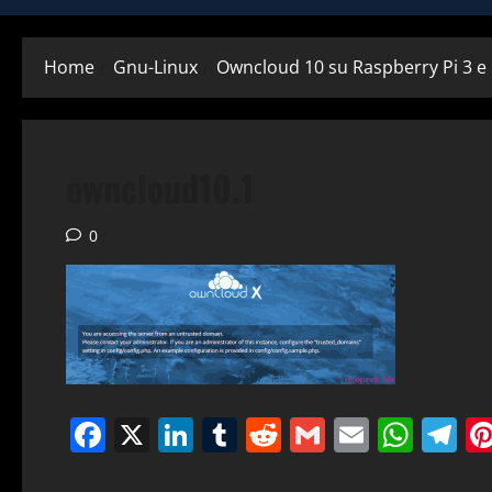
Home
Gnu-Linux
Owncloud 10 su Raspberry Pi 3 e
owncloud10.1
0
Facebook
X
LinkedIn
Tumblr
Reddit
Gmail
Email
Wha
T