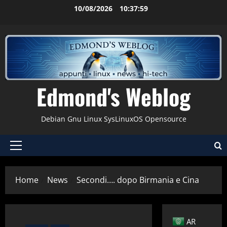
Vai
10/08/2026
10:37:59
al
contenuto
Edmond's Weblog
Debian Gnu Linux SysLinuxOS Opensource
Menu
principale
Home
News
Secondi…. dopo Birmania e Cina
AR