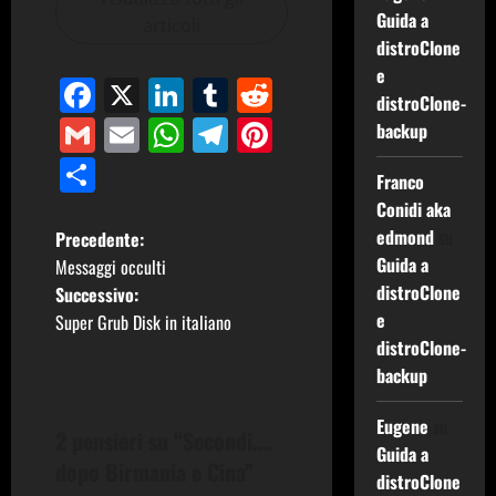
Guida a
articoli
distroClone
e
Facebook
X
LinkedIn
Tumblr
Reddit
distroClone-
Gmail
Email
WhatsApp
Telegram
Pinterest
backup
Condividi
Franco
Conidi aka
N
edmond
su
Precedente:
Guida a
Messaggi occulti
a
distroClone
Successivo:
e
Super Grub Disk in italiano
v
distroClone-
i
backup
g
Eugene
su
2 pensieri su “
Secondi….
Guida a
a
dopo Birmania e Cina
”
distroClone