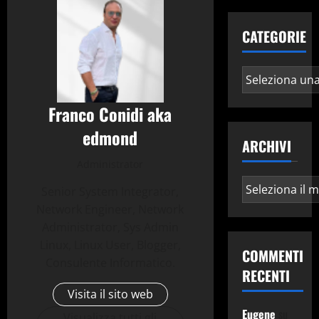
CATEGORIE
Categorie
Franco Conidi aka
edmond
ARCHIVI
Administrator
Archivi
Senior System Integrator,
Network Engineer, Network
Administrator, Sys Admin
Linux, Linux User, Blogger,
COMMENTI
Consulente Informatico.
RECENTI
Visita il sito web
Eugene
su
Visualizza tutti gli