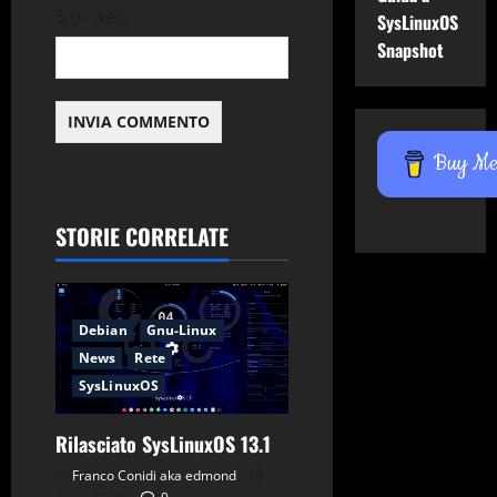
Sito web
SysLinuxOS
Snapshot
Buy Me 
STORIE CORRELATE
Debian
Gnu-Linux
News
Rete
Applicazioni
Browser
SysLinuxOS
Debian
Github
Gnu-Linux
News
Rilasciato SysLinuxOS 13.1
SysLinuxOS
Franco Conidi aka edmond
Tips & Tricks
Utility