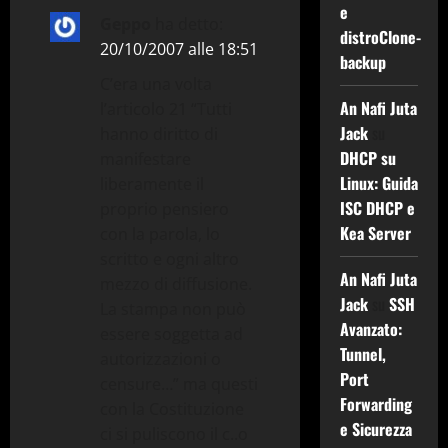
e
z
Geppo
ha detto:
distroClone-
20/10/2007 alle 18:51
i
backup
C’era una volta
o
An Nafi Juta
l’articolo 21 “Tutti
Jack
su
hanno diritto di
n
DHCP su
manifestare
Linux: Guida
e
liberamente il
ISC DHCP e
proprio pensiero
a
Kea Server
con la parola, lo
scritto e ogni altro
r
An Nafi Juta
mezzo di diffusione.
Jack
su
SSH
La stampa non può
t
Avanzato:
essere soggetta ad
i
Tunnel,
autorizzazioni o
Port
censure…” ma questi
c
Forwarding
con la Costituzione
e Sicurezza
ci si puliscono il c..o
o