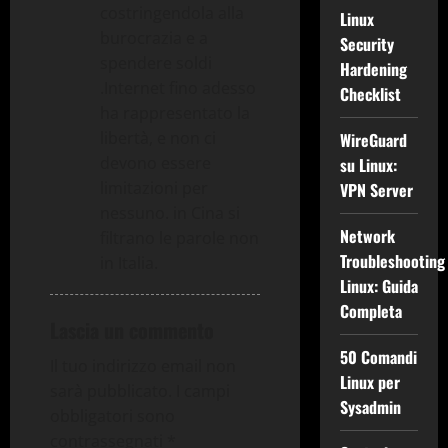
costringendola alla
Linux
burocrazia e a
Security
spendere soldi
Hardening
.Internet fino adesso
Checklist
ha rappresentato la
libertà, e non ci
WireGuard
devono essere
su Linux:
limitazioni per
VPN Server
nessuno. in Cina si
Network
filtrano le parole non
Troubleshooting
in Italia.
Linux: Guida
Completa
Lascia un commento
50 Comandi
Il tuo indirizzo email non
Linux per
sarà pubblicato.
I campi
Sysadmin
obbligatori sono
contrassegnati
*