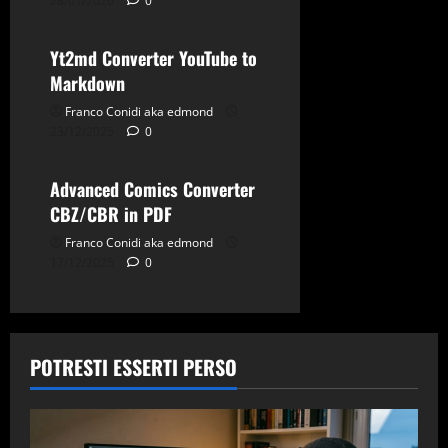
28/01/2026
0
Yt2md
ACC
Applicazioni
Debian
Github
Yt2md Converter YouTube to
Gnu-Linux
Grafica
Markdown
News
SysLinuxOS
Franco Conidi aka edmond
Tips & Tricks
23/12/2025
0
Tv-Multimedia
Utility
Advanced Comics Converter
CBZ/CBR in PDF
Franco Conidi aka edmond
17/12/2025
0
POTRESTI ESSERTI PERSO