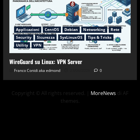
Applicazioni
CentOS
Debian
Networking
Rete
Security
Sicurezza
SysLinuxOS
Tips & Tricks
Utility
VPN
WireGuard su Linux: VPN Server
Franco Conidi aka edmond
23/06/2026
0
Copyright © All rights reserved.
|
MoreNews
di AF
themes.