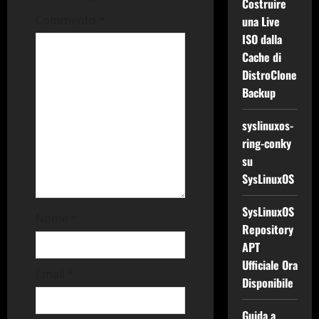
Costruire
Commento
*
una Live
ISO dalla
Cache di
DistroClone
Backup
syslinuxos-
ring-conky
su
SysLinuxOS
SysLinuxOS
Nome
*
Repository
APT
Ufficiale Ora
Email
*
Disponibile
Guida a