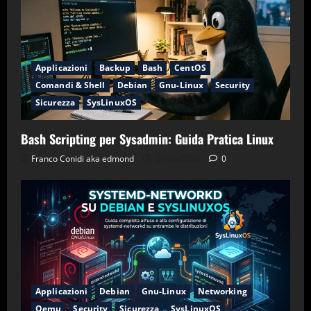
Applicazioni
Backup
Bash
CentOS
Comandi & Shell
Debian
Gnu-Linux
Security
Sicurezza
SysLinuxOS
Bash Scripting per Sysadmin: Guida Pratica Linux
Franco Conidi aka edmond
27/06/2026
0
Applicazioni
Debian
Gnu-Linux
Networking
Qemu
Security
Sicurezza
SysLinuxOS