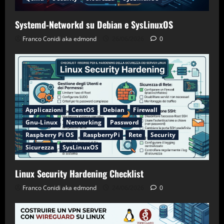
Systemd-Networkd su Debian e SysLinuxOS
Franco Conidi aka edmond
26/06/2026
0
Applicazioni
CentOS
Debian
Firewall
Gnu-Linux
Networking
Password
Raspberry Pi OS
RaspberryPi
Rete
Security
Sicurezza
SysLinuxOS
Linux Security Hardening Checklist
Franco Conidi aka edmond
24/06/2026
0