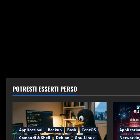
POTRESTI ESSERTI PERSO
Applicazioni
Backup
Bash
CentOS
Applicazio
Comandi & Shell
Debian
Gnu-Linux
Networkin