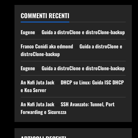
COMMENTI RECENTI
Eugene
su
Guida a distroClone e distroClone-backup
Franco Conidi aka edmond
su
Guida a distroClone e
distroClone-backup
Eugene
su
Guida a distroClone e distroClone-backup
An Nafi Juta Jack
su
DHCP su Linux: Guida ISC DHCP
e Kea Server
An Nafi Juta Jack
su
SSH Avanzato: Tunnel, Port
Forwarding e Sicurezza