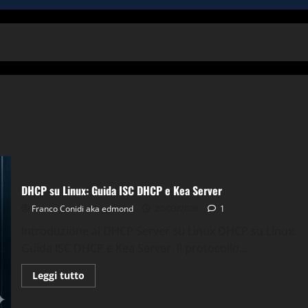
DHCP su Linux: Guida ISC DHCP e Kea Server
Franco Conidi aka edmond
20/03/2026
1
Introduzione al DHCP Server su Linux DHCP su Linux:
Guida ISC DHCP e Kea Server. Il protocollo...
Leggi
Leggi tutto
di
più
su