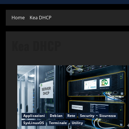
Home
Kea DHCP
Kea DHCP
Applicazioni
Debian
Rete
Security
Sicurezza
SysLinuxOS
Terminale
Utility