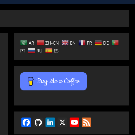
AR
ZH-CN
EN
FR
DE
PT
RU
ES
Buy Me a Coffee
Facebook
GitHub
LinkedIn
X
YouTube
Feed