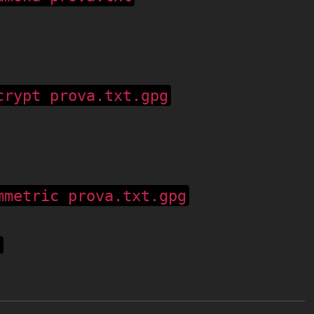
crypt prova.txt.gpg
mmetric prova.txt.gpg
g