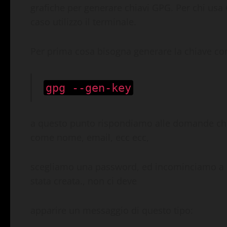
grafiche per generare chiavi GPG. Per chi us
caso utilizzo il terminale.
Per prima cosa bisogna generare la chiave co
gpg --gen-key
a questo punto rispondiamo alle domande che 
come nome, email, ecc ecc,
scegliamo una password, ed incominciamo a 
stata creata., non ci deve
apparire un messaggio di questo tipo: