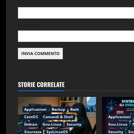
Email
*
c
o
Sito web
l
o
STORIE CORRELATE
Applicazioni
Backup
Bash
CentOS
Comandi & Shell
Applicazioni
Debian
Gnu-Linux
Security
Gnu-Linux
Sicurezza
SysLinuxOS
Security
Sic