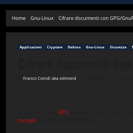
Home
Gnu-Linux
Cifrare documenti con GPG/Gnu
Applicazioni
Cryptare
Debian
Gnu-Linux
Sicurezza
Cifrare documenti co
Franco Conidi aka edmond
25/01/2009
2 minuti le
Quello di usare
GPG
è un altro modo per cifra
mcrypt
. Esistono dell’interfacce