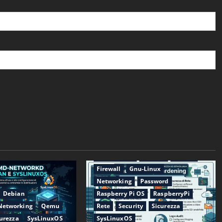
Applicazioni
CentOS
Debian
Firewall
Gnu-Linux
Networking
Password
Debian
Raspberry Pi OS
RaspberryPi
Networking
Qemu
Rete
Security
Sicurezza
urezza
SysLinuxOS
SysLinuxOS