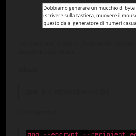
Adesso siamo pronti a cifrare un file, utilizza
creazione della chiave.
Cifrare:
gpg -e -r edmond prova.txt
o in alternativa:
gpg --encrypt --recipient e