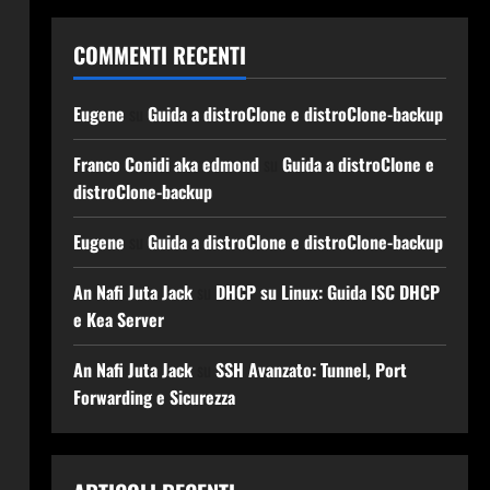
COMMENTI RECENTI
Eugene
su
Guida a distroClone e distroClone-backup
Franco Conidi aka edmond
su
Guida a distroClone e
distroClone-backup
Eugene
su
Guida a distroClone e distroClone-backup
An Nafi Juta Jack
su
DHCP su Linux: Guida ISC DHCP
e Kea Server
An Nafi Juta Jack
su
SSH Avanzato: Tunnel, Port
Forwarding e Sicurezza