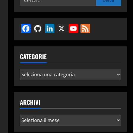
per:
Facebook
GitHub
LinkedIn
X
YouTube
Feed
CATEGORIE
Categorie
ARCHIVI
Archivi