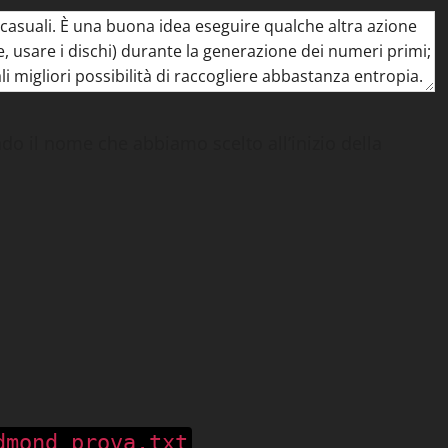
ndo il nome che abbiamo scelto all’inizio della
dmond prova.txt