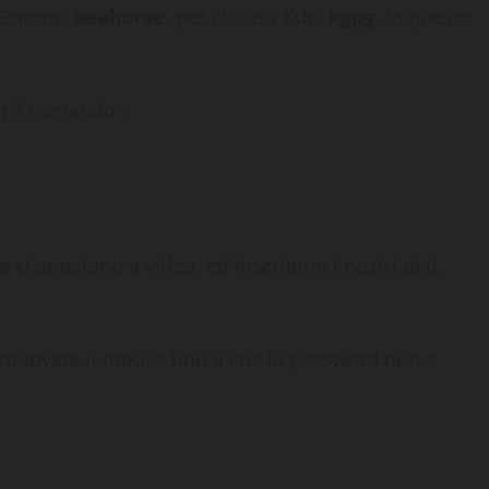
a Gnome,
seahorse
, per chi usa Kde,
kgpg
. In questo
n il comando :
ci appaiono a video, ed inseriamo i nostri dati,
muovere il mouse fino a che la password non è