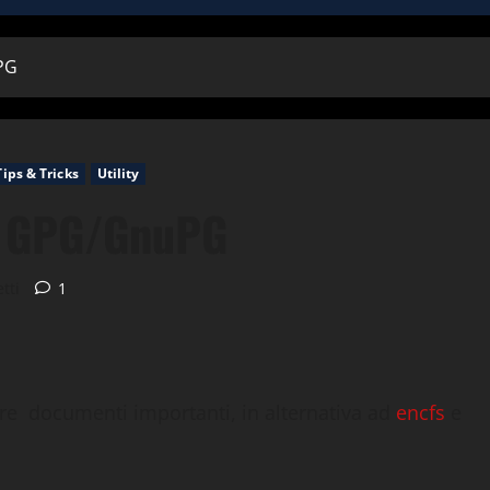
PG
Tips & Tricks
Utility
n GPG/GnuPG
tti
1
re documenti importanti, in alternativa ad
encfs
e