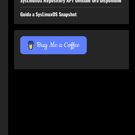
SysLinuxOS Repository APT Ufficiale Ora Disponibile
Guida a SysLinuxOS Snapshot
Buy Me a Coffee