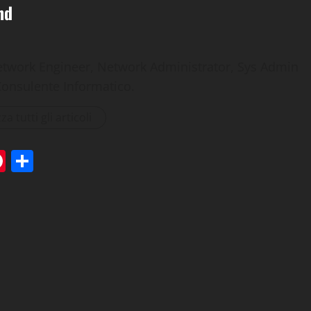
nd
etwork Engineer, Network Administrator, Sys Admin
Consulente Informatico.
za tutti gli articoli
tsApp
elegram
Pinterest
Condividi