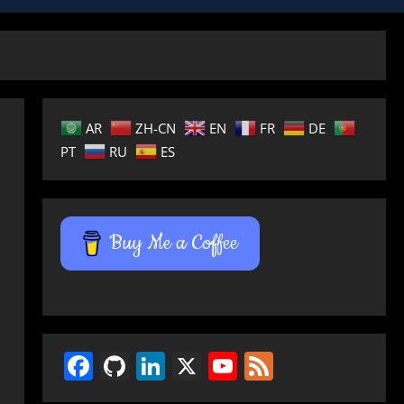
AR
ZH-CN
EN
FR
DE
PT
RU
ES
Buy Me a Coffee
Facebook
GitHub
LinkedIn
X
YouTube
Feed