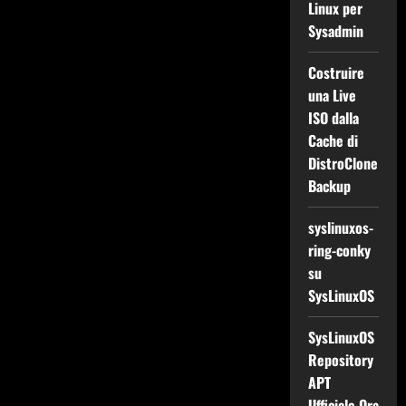
Linux per
Sysadmin
Costruire
una Live
ISO dalla
Cache di
DistroClone
Backup
syslinuxos-
ring-conky
su
SysLinuxOS
SysLinuxOS
Repository
APT
Ufficiale Ora