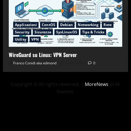
Applicazioni
CentOS
Debian
Networking
Rete
Security
Sicurezza
SysLinuxOS
Tips & Tricks
Utility
VPN
WireGuard su Linux: VPN Server
Franco Conidi aka edmond
23/06/2026
0
Copyright © All rights reserved.
|
MoreNews
di AF
themes.