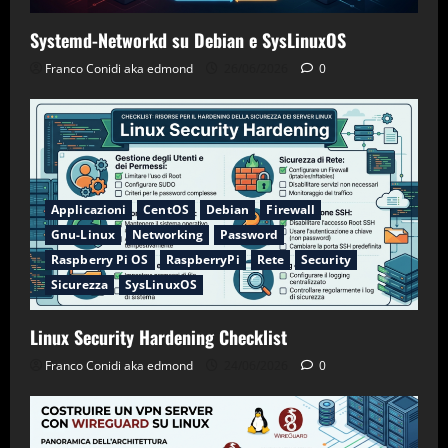
Systemd-Networkd su Debian e SysLinuxOS
Franco Conidi aka edmond
26/06/2026
0
Applicazioni
CentOS
Debian
Firewall
Gnu-Linux
Networking
Password
Raspberry Pi OS
RaspberryPi
Rete
Security
Sicurezza
SysLinuxOS
Linux Security Hardening Checklist
Franco Conidi aka edmond
24/06/2026
0