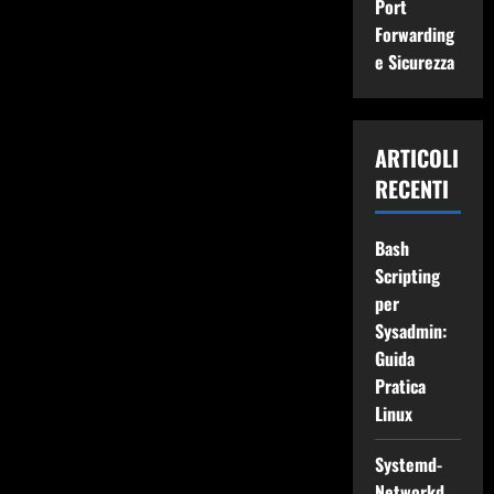
Port
Forwarding
e Sicurezza
ARTICOLI
RECENTI
Bash
Scripting
per
Sysadmin:
Guida
Pratica
Linux
Systemd-
Networkd