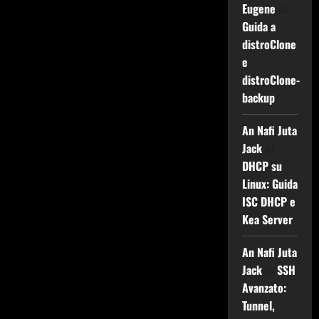
Eugene
su
Guida a
distroClone
e
distroClone-
backup
An Nafi Juta
Jack
su
DHCP su
Linux: Guida
ISC DHCP e
Kea Server
An Nafi Juta
Jack
su
SSH
Avanzato:
Tunnel,