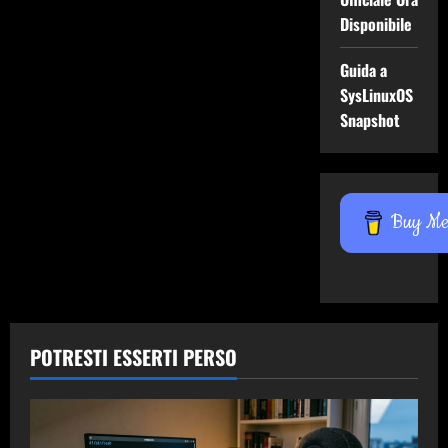
Disponibile
Guida a
SysLinuxOS
Snapshot
Buy Me 
POTRESTI ESSERTI PERSO