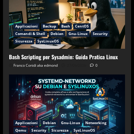
Applicazioni
Backup
Bash
CentOS
Comandi & Shell
Debian
Gnu-Linux
Security
Sicurezza
SysLinuxOS
Bash Scripting per Sysadmin: Guida Pratica Linux
Franco Conidi aka edmond
27/06/2026
0
Applicazioni
Debian
Gnu-Linux
Networking
Qemu
Security
Sicurezza
SysLinuxOS