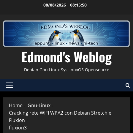
Vai
08/08/2026
08:15:51
al
contenuto
Edmond's Weblog
Debian Gnu Linux SysLinuxOS Opensource
Menu
principale
Home
Gnu-Linux
Cracking rete WIFI WPA2 con Debian Stretch e
Fluxion
fluxion3