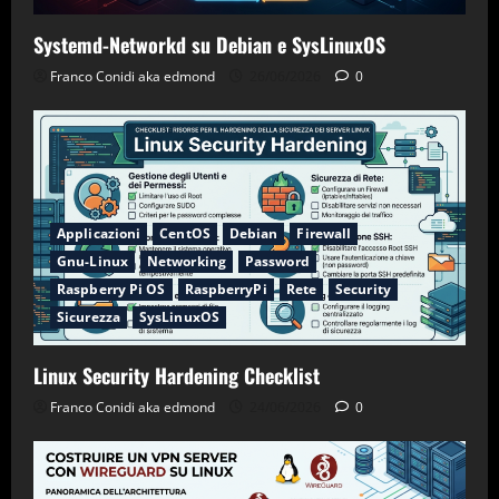
Systemd-Networkd su Debian e SysLinuxOS
Franco Conidi aka edmond
26/06/2026
0
Applicazioni
CentOS
Debian
Firewall
Gnu-Linux
Networking
Password
Raspberry Pi OS
RaspberryPi
Rete
Security
Sicurezza
SysLinuxOS
Linux Security Hardening Checklist
Franco Conidi aka edmond
24/06/2026
0