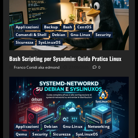
Applicazioni
Backup
Bash
CentOS
Comandi & Shell
Debian
Gnu-Linux
Security
Sicurezza
SysLinuxOS
Bash Scripting per Sysadmin: Guida Pratica Linux
Franco Conidi aka edmond
27/06/2026
0
Applicazioni
Debian
Gnu-Linux
Networking
Qemu
Security
Sicurezza
SysLinuxOS