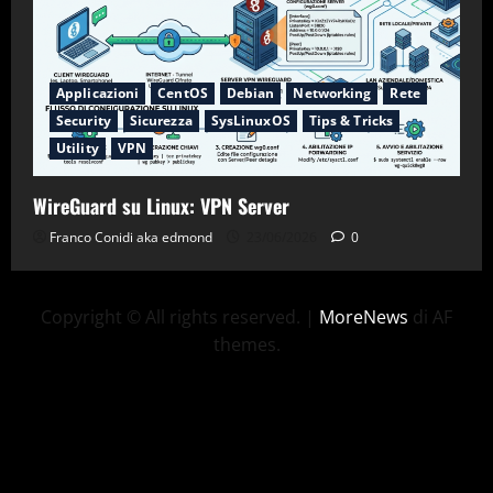
Applicazioni
CentOS
Debian
Networking
Rete
Security
Sicurezza
SysLinuxOS
Tips & Tricks
Utility
VPN
WireGuard su Linux: VPN Server
Franco Conidi aka edmond
23/06/2026
0
Copyright © All rights reserved.
|
MoreNews
di AF
themes.