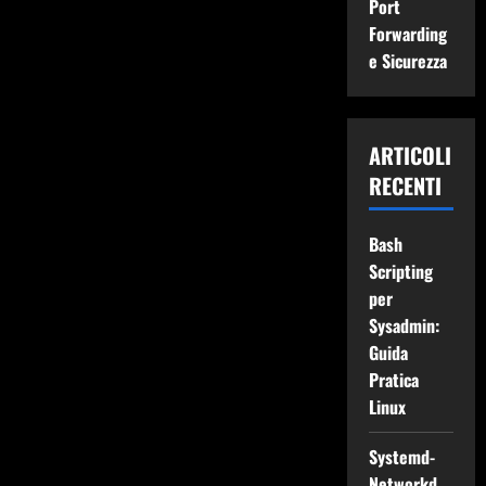
Port
Forwarding
e Sicurezza
ARTICOLI
RECENTI
Bash
Scripting
per
Sysadmin:
Guida
Pratica
Linux
Systemd-
Networkd