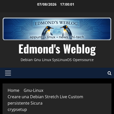
Vai
07/08/2026
17:00:02
al
contenuto
Edmond's Weblog
Debian Gnu Linux SysLinuxOS Opensource
Menu
principale
Home
Gnu-Linux
Creare una Debian Stretch Live Custom
persistente Sicura
crypsetup