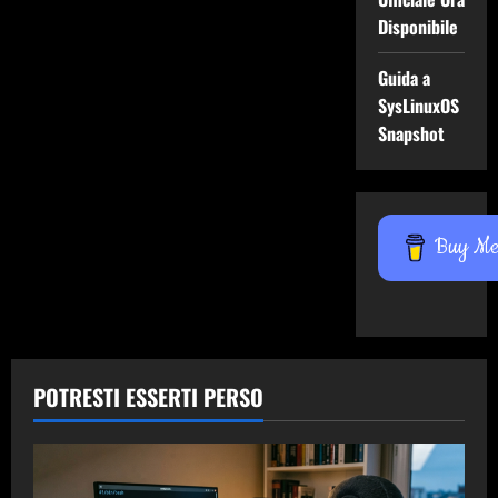
Disponibile
Guida a
SysLinuxOS
Snapshot
Buy Me 
POTRESTI ESSERTI PERSO