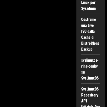
Linux per
Sysadmin
Costruire
una Live
ISO dalla
Cache di
DistroClone
Backup
syslinuxos-
ring-conky
su
SysLinuxOS
SysLinuxOS
Repository
APT
Ufficiale Ora