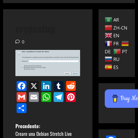
AR
crypsetup
ZH-CN
EN
0
FR
DE
PT
RU
ES
Facebook
X
LinkedIn
Tumblr
Reddit
Gmail
Email
WhatsApp
Telegram
Pinterest
Buy Me 
Condividi
N
Precedente:
Creare una Debian Stretch Live