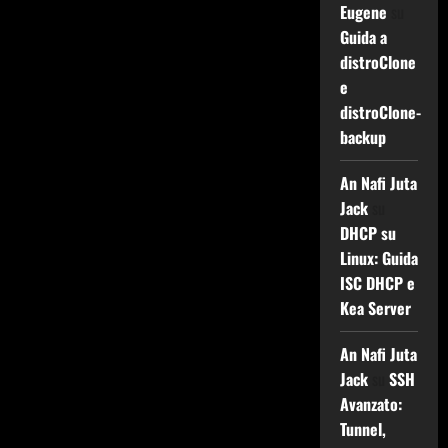
Eugene
su
Guida a
distroClone
e
distroClone-
backup
An Nafi Juta
Jack
su
DHCP su
Linux: Guida
ISC DHCP e
Kea Server
An Nafi Juta
Jack
su
SSH
Avanzato:
Tunnel,