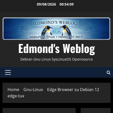
Vai
09/08/2026
00:54:10
al
contenuto
Edmond's Weblog
Debian Gnu Linux SysLinuxOS Opensource
Menu
principale
Home
Gnu-Linux
Edge Browser su Debian 12
edge-tux