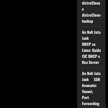
distroClone
e
distroClone-
backup
An Nafi Juta
Jack
su
DHCP su
Linux: Guida
ISC DHCP e
Kea Server
An Nafi Juta
Jack
su
SSH
Avanzato:
Tunnel,
Port
Forwarding