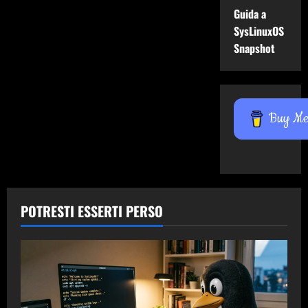
Guida a
SysLinuxOS
Snapshot
Buy Me 
POTRESTI ESSERTI PERSO