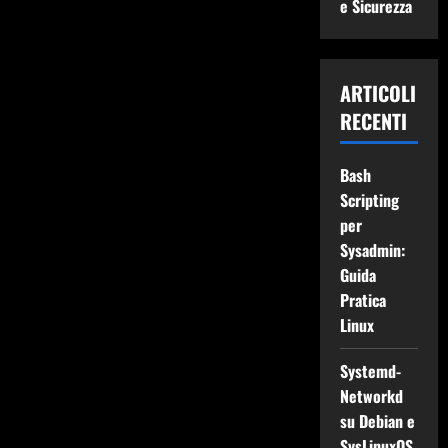
e Sicurezza
ARTICOLI
RECENTI
Bash
Scripting
per
Sysadmin:
Guida
Pratica
Linux
Systemd-
Networkd
su Debian e
SysLinuxOS