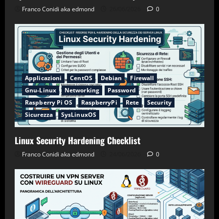
Franco Conidi aka edmond
26/06/2026
0
Applicazioni
CentOS
Debian
Firewall
Gnu-Linux
Networking
Password
Raspberry Pi OS
RaspberryPi
Rete
Security
Sicurezza
SysLinuxOS
Linux Security Hardening Checklist
Franco Conidi aka edmond
24/06/2026
0