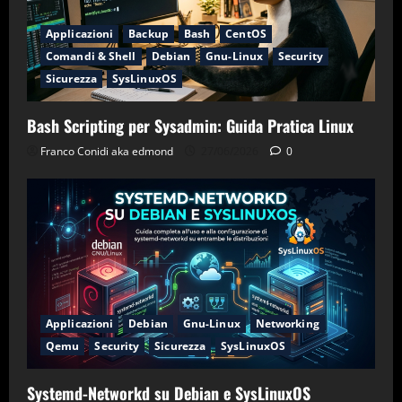
Applicazioni
Backup
Bash
CentOS
Comandi & Shell
Debian
Gnu-Linux
Security
Sicurezza
SysLinuxOS
Bash Scripting per Sysadmin: Guida Pratica Linux
Franco Conidi aka edmond
27/06/2026
0
Applicazioni
Debian
Gnu-Linux
Networking
Qemu
Security
Sicurezza
SysLinuxOS
Systemd-Networkd su Debian e SysLinuxOS