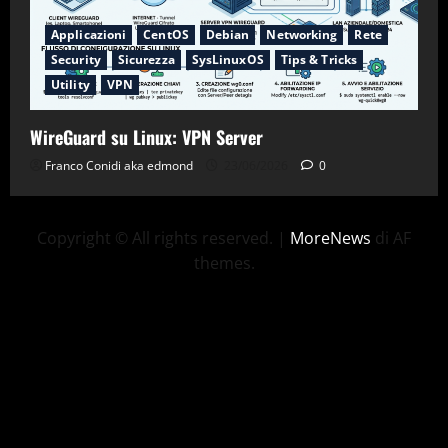
Applicazioni
CentOS
Debian
Networking
Rete
Security
Sicurezza
SysLinuxOS
Tips & Tricks
Utility
VPN
WireGuard su Linux: VPN Server
Franco Conidi aka edmond
23/06/2026
0
Copyright © All rights reserved.
|
MoreNews
di AF
themes.