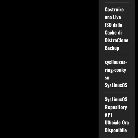
Costruire
una Live
ISO dalla
Cache di
DistroClone
Backup
syslinuxos-
ring-conky
su
SysLinuxOS
SysLinuxOS
Repository
APT
Ufficiale Ora
Disponibile