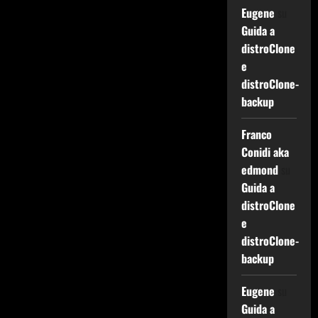
Eugene
su
Guida a
distroClone
e
distroClone-
backup
Franco
Conidi aka
edmond
su
Guida a
distroClone
e
distroClone-
backup
Eugene
su
Guida a