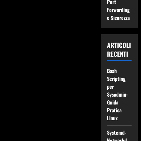
Port
Forwarding
e Sicurezza
ARTICOLI
RECENTI
Bash
Scripting
per
Sysadmin:
Guida
Pratica
Linux
Systemd-
Networkd