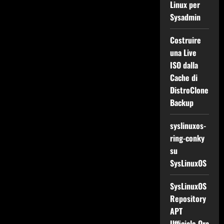
Linux per
Sysadmin
Costruire
una Live
ISO dalla
Cache di
DistroClone
Backup
syslinuxos-
ring-conky
su
SysLinuxOS
SysLinuxOS
Repository
APT
Ufficiale Ora