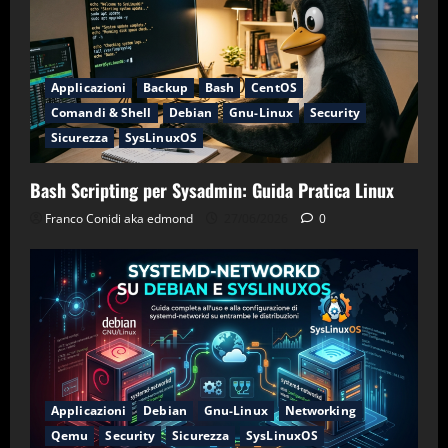
Applicazioni
Backup
Bash
CentOS
Comandi & Shell
Debian
Gnu-Linux
Security
Sicurezza
SysLinuxOS
Bash Scripting per Sysadmin: Guida Pratica Linux
Franco Conidi aka edmond
27/06/2026
0
Applicazioni
Debian
Gnu-Linux
Networking
Qemu
Security
Sicurezza
SysLinuxOS