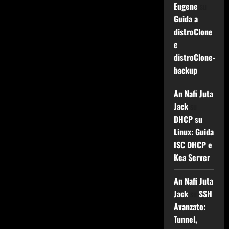
Eugene
su
Guida a
distroClone
e
distroClone-
backup
An Nafi Juta
Jack
su
DHCP su
Linux: Guida
ISC DHCP e
Kea Server
An Nafi Juta
Jack
su
SSH
Avanzato:
Tunnel,