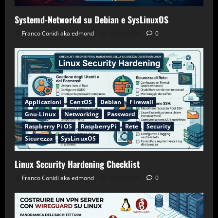
Systemd-Networkd su Debian e SysLinuxOS
Franco Conidi aka edmond
26/06/2026
0
Applicazioni
CentOS
Debian
Firewall
Gnu-Linux
Networking
Password
Raspberry Pi OS
RaspberryPi
Rete
Security
Sicurezza
SysLinuxOS
Linux Security Hardening Checklist
Franco Conidi aka edmond
24/06/2026
0