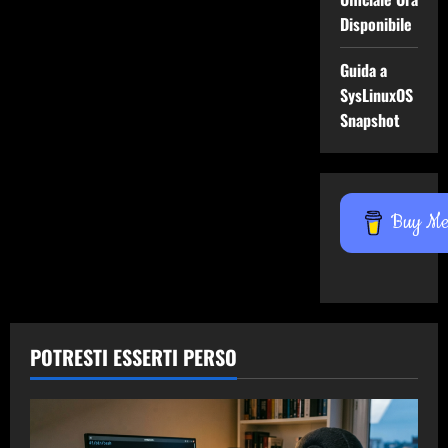
Disponibile
Guida a
SysLinuxOS
Snapshot
Buy Me 
POTRESTI ESSERTI PERSO