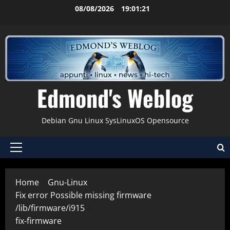
Vai
08/08/2026
19:01:21
al
contenuto
Edmond's Weblog
Debian Gnu Linux SysLinuxOS Opensource
Menu
principale
Home
Gnu-Linux
Fix error Possible missing firmware
/lib/firmware/i915
fix-firmware