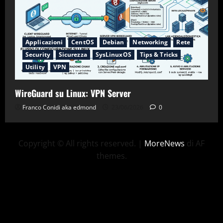
Applicazioni
CentOS
Debian
Networking
Rete
Security
Sicurezza
SysLinuxOS
Tips & Tricks
Utility
VPN
WireGuard su Linux: VPN Server
Franco Conidi aka edmond
23/06/2026
0
Copyright © All rights reserved.
|
MoreNews
di AF
themes.