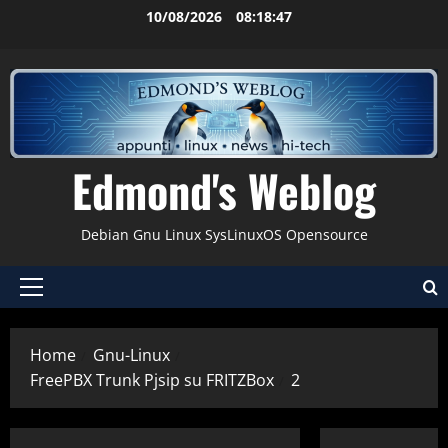
Vai
10/08/2026
08:18:48
al
contenuto
Edmond's Weblog
Debian Gnu Linux SysLinuxOS Opensource
Menu
principale
Home
Gnu-Linux
FreePBX Trunk Pjsip su FRITZBox
2