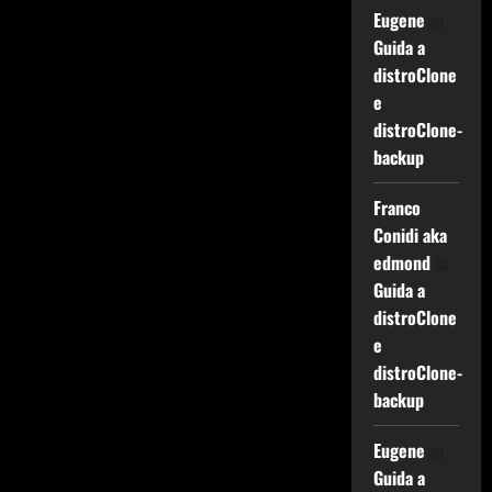
Eugene
su
Guida a
distroClone
e
distroClone-
backup
Franco
Conidi aka
edmond
su
Guida a
distroClone
e
distroClone-
backup
Eugene
su
Guida a