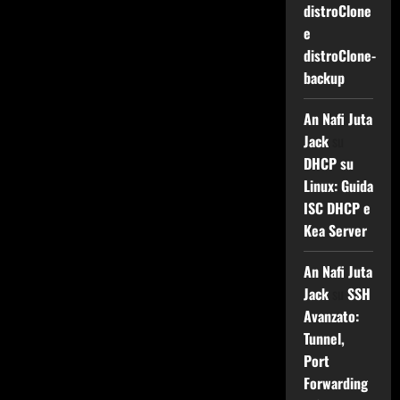
distroClone
e
distroClone-
backup
An Nafi Juta
Jack
su
DHCP su
Linux: Guida
ISC DHCP e
Kea Server
An Nafi Juta
Jack
su
SSH
Avanzato:
Tunnel,
Port
Forwarding