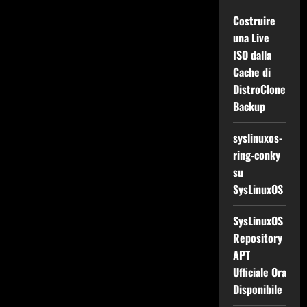
Costruire
una Live
ISO dalla
Cache di
DistroClone
Backup
syslinuxos-
ring-conky
su
SysLinuxOS
SysLinuxOS
Repository
APT
Ufficiale Ora
Disponibile