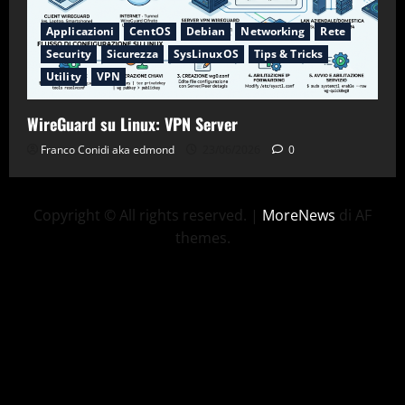
Applicazioni
CentOS
Debian
Networking
Rete
Security
Sicurezza
SysLinuxOS
Tips & Tricks
Utility
VPN
WireGuard su Linux: VPN Server
Franco Conidi aka edmond
23/06/2026
0
Copyright © All rights reserved.
|
MoreNews
di AF
themes.