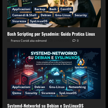
Applicazioni
Backup
Bash
CentOS
Comandi & Shell
Debian
Gnu-Linux
Security
Sicurezza
SysLinuxOS
Bash Scripting per Sysadmin: Guida Pratica Linux
Franco Conidi aka edmond
27/06/2026
0
Applicazioni
Debian
Gnu-Linux
Networking
Qemu
Security
Sicurezza
SysLinuxOS
Systemd-Networkd su Debian e SysLinuxOS