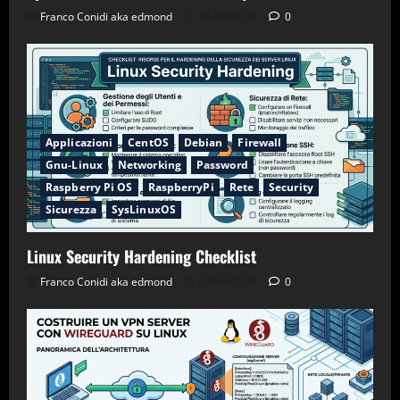
Franco Conidi aka edmond
26/06/2026
0
Applicazioni
CentOS
Debian
Firewall
Gnu-Linux
Networking
Password
Raspberry Pi OS
RaspberryPi
Rete
Security
Sicurezza
SysLinuxOS
Linux Security Hardening Checklist
Franco Conidi aka edmond
24/06/2026
0