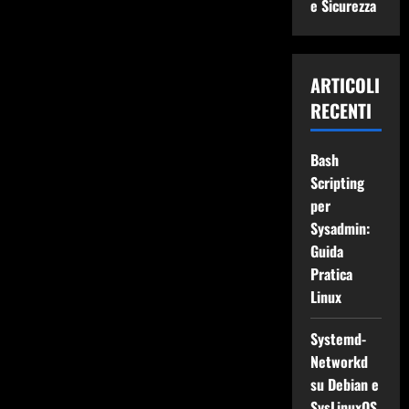
e Sicurezza
ARTICOLI
RECENTI
Bash
Scripting
per
Sysadmin:
Guida
Pratica
Linux
Systemd-
Networkd
su Debian e
SysLinuxOS