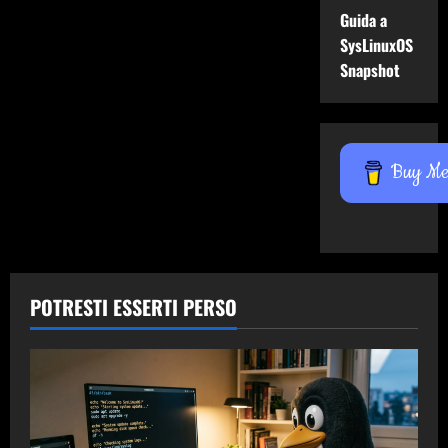
Guida a
SysLinuxOS
Snapshot
Buy Me 
POTRESTI ESSERTI PERSO