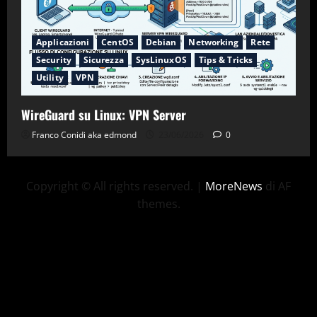
Applicazioni
CentOS
Debian
Networking
Rete
Security
Sicurezza
SysLinuxOS
Tips & Tricks
Utility
VPN
WireGuard su Linux: VPN Server
Franco Conidi aka edmond
23/06/2026
0
Copyright © All rights reserved.
|
MoreNews
di AF
themes.