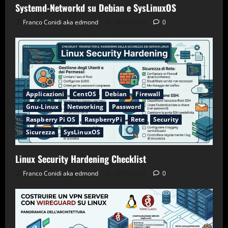
Systemd-Networkd su Debian e SysLinuxOS
Franco Conidi aka edmond
26/06/2026
0
Applicazioni
CentOS
Debian
Firewall
Gnu-Linux
Networking
Password
Raspberry Pi OS
RaspberryPi
Rete
Security
Sicurezza
SysLinuxOS
Linux Security Hardening Checklist
Franco Conidi aka edmond
24/06/2026
0