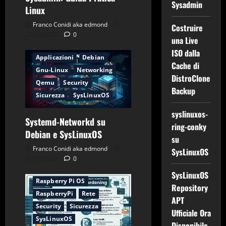
Sysadmin
Linux
Franco Conidi aka edmond
Costruire
27/06/2026
0
una Live
ISO dalla
Applicazioni
Debian
Cache di
Gnu-Linux
Networking
DistroClone
Qemu
Security
Backup
Sicurezza
SysLinuxOS
syslinuxos-
Systemd-Networkd su
ring-conky
Applicazioni
CentOS
Debian e SysLinuxOS
su
Debian
Firewall
Franco Conidi aka edmond
SysLinuxOS
Gnu-Linux
Networking
26/06/2026
0
Password
SysLinuxOS
Raspberry Pi OS
Repository
RaspberryPi
Rete
APT
Security
Sicurezza
Ufficiale Ora
SysLinuxOS
Disponibile