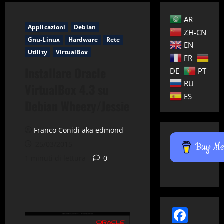
AR
Applicazioni
Debian
ZH-CN
Gnu-Linux
Hardware
Rete
EN
Utility
VirtualBox
FR
Installare Oracle
DE
PT
RU
VirtualBox 4.3 su
ES
Debian Wheezy/Jessie
Franco Conidi aka edmond
25/03/2015
Buy Me 
1 minuti di lettura
0
Face