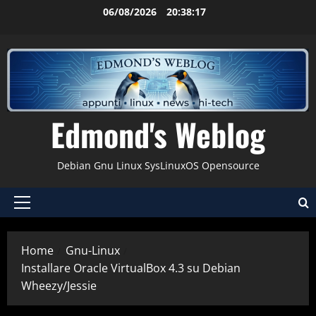
Vai
06/08/2026
20:38:18
al
contenuto
Edmond's Weblog
Debian Gnu Linux SysLinuxOS Opensource
Menu
principale
Home
Gnu-Linux
Installare Oracle VirtualBox 4.3 su Debian
Wheezy/Jessie