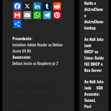
Guida a
Facebook
X
LinkedIn
Tumblr
Reddit
distroClone
Gmail
Email
WhatsApp
Telegram
Pinterest
e
Condividi
distroClone-
backup
N
Precedente:
An Nafi Juta
Installare Adobe Reader su Debian
Jack
su
a
Jessie 64 Bit
DHCP su
Successivo:
Linux: Guida
v
Debian Jessie su Raspberry pi 2
ISC DHCP e
i
Kea Server
g
An Nafi Juta
Lascia un commento
Jack
su
SSH
a
Avanzato:
Il tuo indirizzo email non
z
Tunnel,
sarà pubblicato.
I campi
Port
obbligatori sono