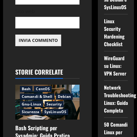
o
SysLinuxOS
Sito web
Linux
Security
Hardening
Checklist
WireGuard
su Linux:
STORIE CORRELATE
VPN Server
Applicazioni
Backup
Network
Bash
CentOS
Troubleshooting
Comandi & Shell
Debian
Linux: Guida
Gnu-Linux
Security
Completa
Sicurezza
SysLinuxOS
50 Comandi
Bash Scripting per
Linux per
Sysadmin: Guida Pratica