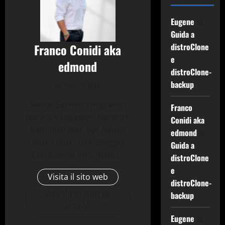
Eugene
su
Guida a
Franco Conidi aka
distroClone
e
edmond
distroClone-
backup
Administrator
Senior System Integrator,
Franco
Network Engineer, Network
Conidi aka
Administrator, Sys Admin
edmond
su
Linux, Linux User, Blogger,
Guida a
Consulente Informatico.
distroClone
e
Visita il sito web
distroClone-
Visualizza tutti gli
backup
articoli
Eugene
su