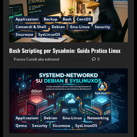
Applicazioni
Backup
Bash
CentOS
Comandi & Shell
Debian
Gnu-Linux
Security
Sicurezza
SysLinuxOS
Bash Scripting per Sysadmin: Guida Pratica Linux
Franco Conidi aka edmond
27/06/2026
0
Applicazioni
Debian
Gnu-Linux
Networking
Qemu
Security
Sicurezza
SysLinuxOS