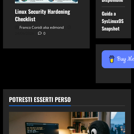
Linux Security Hardening
Guida a
Checklist
SysLinuxOS
Franco Conidi aka edmond
Snapshot
24/06/2026
0
Buy Me 
POTRESTI ESSERTI PERSO