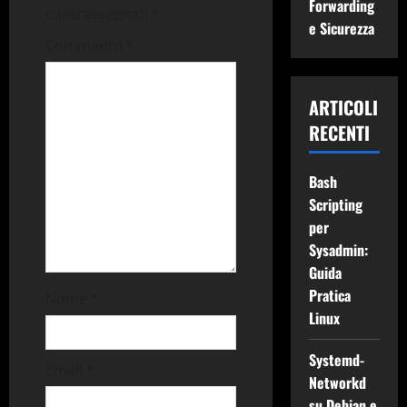
i
Forwarding
contrassegnati
*
e Sicurezza
o
Commento
*
n
ARTICOLI
e
RECENTI
a
Bash
r
Scripting
t
per
Sysadmin:
i
Guida
Pratica
Nome
*
c
Linux
o
Systemd-
Email
*
l
Networkd
su Debian e