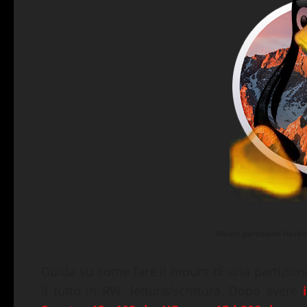
Mount partizione Hacki
Guida su come fare il mount di una partizio
il tutto in RW, lettura/scrittura. Dopo avere