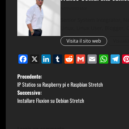
Administrator
Senior System Integrator, N
Linux, Linux User, Blogger, 
Visita il sito web
Visualiz
Facebook
X
LinkedIn
Tumblr
Reddit
Gmail
Email
Wha
T
N
Precedente:
IP Statico su Raspberry pi e Raspbian Stretch
a
Successivo:
v
Installare Fluxion su Debian Stretch
i
g
Lascia un commento