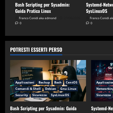
Bash Scripting per Sysadmin:
Systemd-Netwo
Guida Pratica Linux
SysLinuxOS
Franco Conidi aka edmond
27/06/2026
Franco Conidi 
0
0
POTRESTI ESSERTI PERSO
Applicazioni
Backup
Bash
CentOS
Applicazio
Comandi & Shell
Debian
Gnu-Linux
Networkin
Security
Sicurezza
SysLinuxOS
Sicurezza
Bash Scripting per Sysadmin: Guida
Systemd-Ne