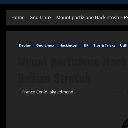
Home
Gnu-Linux
Mount partizione Hackintosh HF
Debian
Gnu-Linux
Hackintosh
HP
Tips & Tricks
Utili
Mount partizione Hac
Debian Stretch
Franco Conidi aka edmond
05/11/2017
1 minuti d