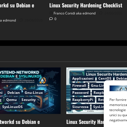
rkd su Debian e
Linux Security Hardening Checklist
Franco Conidi aka edmond
24/06/2026
0
aka edmond
26/06/2026
Applicazioni
CentOS
Debia
Firewall
Gnu-Linux
Networ
ni
Debian
Gnu-Linux
Password
Raspberry Pi OS
Per fornire
g
Qemu
Security
RaspberryPi
Rete
Security
memorizzare
SysLinuxOS
Sicurezza
SysLinuxOS
tecnologie
unici su qu
negativamen
tworkd su Debian e
Linux Security Hardening Che