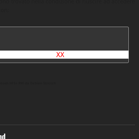
sono trovato nella condizione di riuscire ad accedere
con:
rce,rw /dev/sd
XX
 /mnt/hackintosh/
ntosh HFS+ RW da Debian Stretch
nd