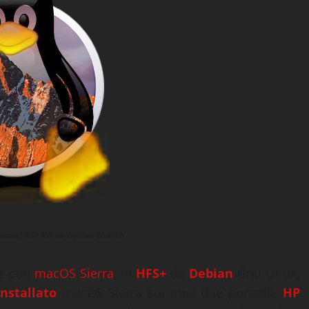
ntosh HFS+ RW da Debian Stretch
ne con
macOS
Sierra
, in
HFS+
da
Debian
Gnu Linux,
installato
macOS Sierra sui miei due portatili,
HP