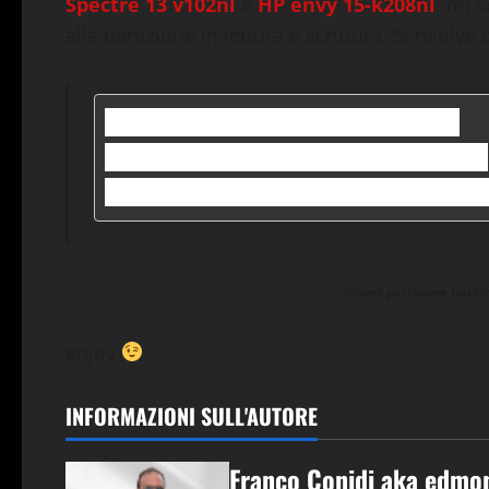
Spectre 13 v102nl
e
HP envy 15-k208nl
, mi 
alla partizione in lettura e scrittura. Si risolve 
sudo apt install hfsprogs

sudo mkdir /mnt/hackintosh/

sudo mount -t hfsplus -o fo
Mount partizione Hacki
enjoy
INFORMAZIONI SULL'AUTORE
Franco Conidi aka edmo