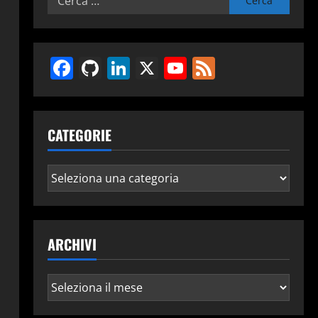
per:
Facebook
GitHub
LinkedIn
X
YouTube
Feed
CATEGORIE
Categorie
ARCHIVI
Archivi