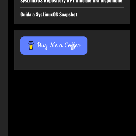
SysLinuxOS Repository APT Ufficiale Ora Disponibile
Guida a SysLinuxOS Snapshot
Buy Me a Coffee