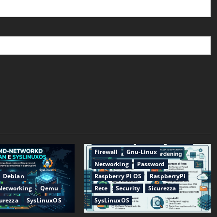
Applicazioni
CentOS
Debian
Firewall
Gnu-Linux
Networking
Password
Debian
Raspberry Pi OS
RaspberryPi
Networking
Qemu
Rete
Security
Sicurezza
urezza
SysLinuxOS
SysLinuxOS