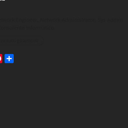
etwork Engineer, Network Administrator, Sys Admin
Consulente Informatico.
za tutti gli articoli
tsApp
elegram
Pinterest
Condividi