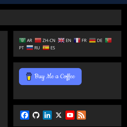
AR
ZH-CN
EN
FR
DE
PT
RU
ES
Buy Me a Coffee
Facebook
GitHub
LinkedIn
X
YouTube
Feed