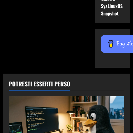
SysLinuxOS
Snapshot
Buy Me 
POTRESTI ESSERTI PERSO