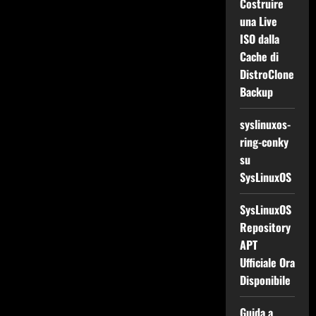
Costruire
una Live
ISO dalla
Cache di
DistroClone
Backup
syslinuxos-
ring-conky
su
SysLinuxOS
SysLinuxOS
Repository
APT
Ufficiale Ora
Disponibile
Guida a