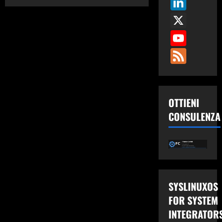
Link
su
Aggiornare
X
Bios
Lenovo
da
You
Linux
Fee
OTTIENI
CONSULENZA
SYSLINUXOS
FOR SYSTEM
INTEGRATOR