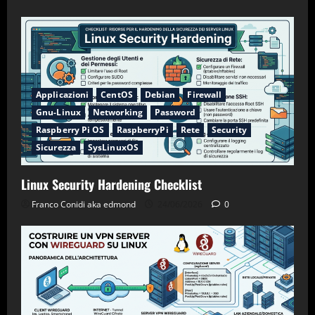
Applicazioni
CentOS
Debian
Firewall
Gnu-Linux
Networking
Password
Raspberry Pi OS
RaspberryPi
Rete
Security
Sicurezza
SysLinuxOS
Linux Security Hardening Checklist
Franco Conidi aka edmond
24/06/2026
0