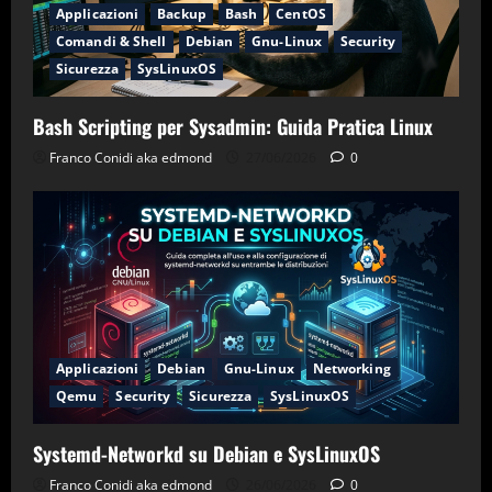
Applicazioni
Backup
Bash
CentOS
Comandi & Shell
Debian
Gnu-Linux
Security
Sicurezza
SysLinuxOS
Bash Scripting per Sysadmin: Guida Pratica Linux
Franco Conidi aka edmond
27/06/2026
0
Applicazioni
Debian
Gnu-Linux
Networking
Qemu
Security
Sicurezza
SysLinuxOS
Systemd-Networkd su Debian e SysLinuxOS
Franco Conidi aka edmond
26/06/2026
0