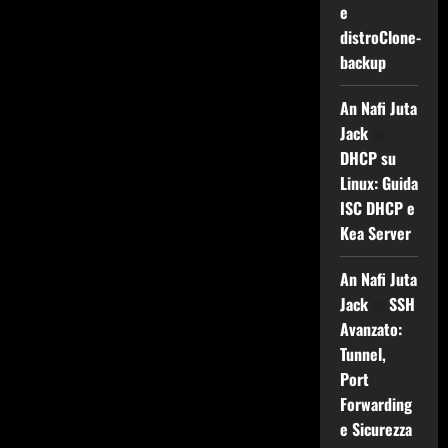
e
distroClone-
backup
An Nafi Juta
Jack
su
DHCP su
Linux: Guida
ISC DHCP e
Kea Server
An Nafi Juta
Jack
su
SSH
Avanzato:
Tunnel,
Port
Forwarding
e Sicurezza