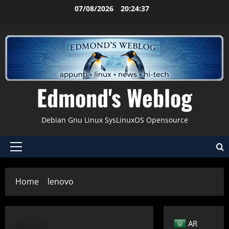
Vai
07/08/2026
20:24:38
al
contenuto
Edmond's Weblog
Debian Gnu Linux SysLinuxOS Opensource
Menu
principale
Home
lenovo
lenovo
AR