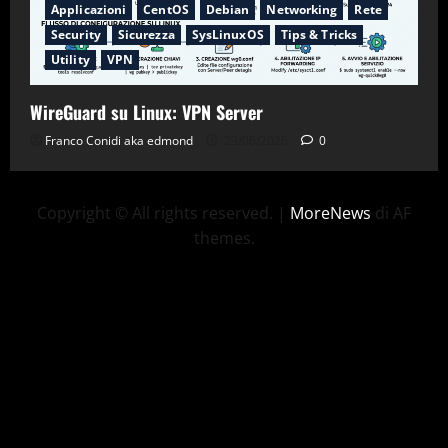
Applicazioni
CentOS
Debian
Networking
Rete
Security
Sicurezza
SysLinuxOS
Tips & Tricks
Utility
VPN
WireGuard su Linux: VPN Server
Franco Conidi aka edmond
23/06/2026
0
Copyright © All rights reserved.
|
MoreNews
di AF
themes.