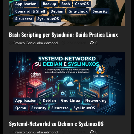
Applicazioni
Backup
Bash
CentOS
Comandi & Shell
Debian
Gnu-Linux
Security
Sicurezza
SysLinuxOS
Bash Scripting per Sysadmin: Guida Pratica Linux
Franco Conidi aka edmond
27/06/2026
0
Applicazioni
Debian
Gnu-Linux
Networking
Qemu
Security
Sicurezza
SysLinuxOS
Systemd-Networkd su Debian e SysLinuxOS
Franco Conidi aka edmond
26/06/2026
0