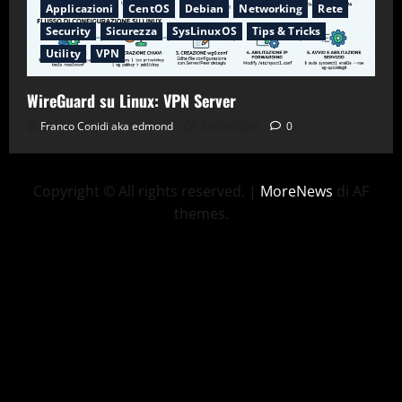
Applicazioni
CentOS
Debian
Networking
Rete
Security
Sicurezza
SysLinuxOS
Tips & Tricks
Utility
VPN
WireGuard su Linux: VPN Server
Franco Conidi aka edmond
23/06/2026
0
Copyright © All rights reserved.
|
MoreNews
di AF
themes.