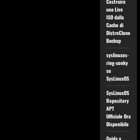
Costruire
una Live
ISO dalla
Cache di
DistroClone
Backup
syslinuxos-
ring-conky
su
SysLinuxOS
SysLinuxOS
Repository
APT
Ufficiale Ora
Disponibile
Guida a