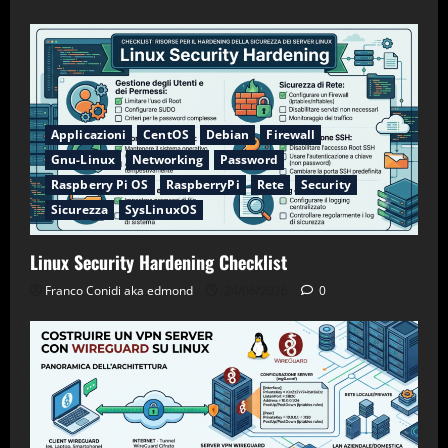
Applicazioni
CentOS
Debian
Firewall
Gnu-Linux
Networking
Password
Raspberry Pi OS
RaspberryPi
Rete
Security
Sicurezza
SysLinuxOS
Linux Security Hardening Checklist
Franco Conidi aka edmond
24/06/2026
0