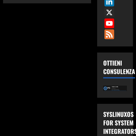
Link
su
OpenMediaVault
X
5
su
Raspberry
You
Pi
4
Fee
OTTIENI
CONSULENZA
SYSLINUXOS
FOR SYSTEM
INTEGRATOR