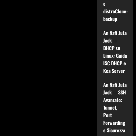
e
distroClone-
backup
An Nafi Juta
Jack
su
DHCP su
Linux: Guida
ISC DHCP e
Kea Server
An Nafi Juta
Jack
su
SSH
Avanzato:
Tunnel,
Port
Forwarding
e Sicurezza