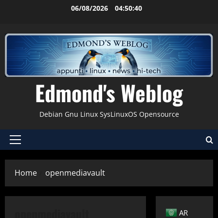
Vai
06/08/2026
04:50:41
al
contenuto
Edmond's Weblog
Debian Gnu Linux SysLinuxOS Opensource
Menu
principale
Home
openmediavault
Applicazioni
Debian
Gnu-Linux
Hardware
Nextcloud
openmediavault
AR
Openmediavault