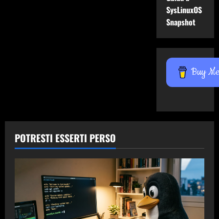
SysLinuxOS
Snapshot
Buy Me 
POTRESTI ESSERTI PERSO