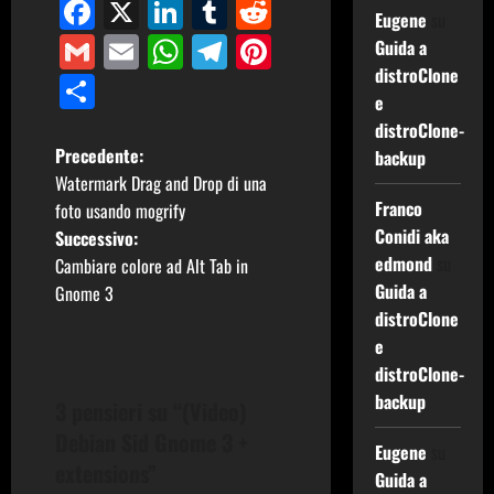
Facebook
X
LinkedIn
Tumblr
Reddit
Eugene
su
Gmail
Email
WhatsApp
Telegram
Pinterest
Guida a
distroClone
Condividi
e
distroClone-
N
Precedente:
backup
Watermark Drag and Drop di una
a
Franco
foto usando mogrify
Conidi aka
Successivo:
v
edmond
su
Cambiare colore ad Alt Tab in
i
Guida a
Gnome 3
distroClone
g
e
distroClone-
a
backup
3 pensieri su “
(Video)
z
Debian Sid Gnome 3 +
Eugene
su
extensions
”
i
Guida a