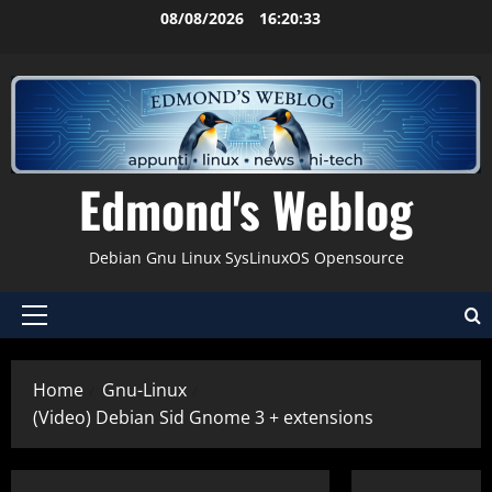
Vai
08/08/2026
16:20:34
al
contenuto
Edmond's Weblog
Debian Gnu Linux SysLinuxOS Opensource
Menu
principale
Home
Gnu-Linux
(Video) Debian Sid Gnome 3 + extensions