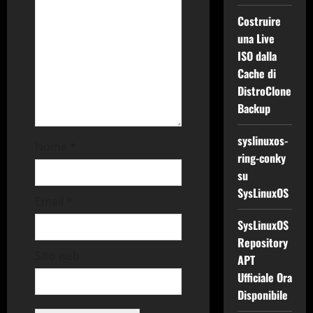
Costruire
una Live
ISO dalla
Cache di
DistroClone
Backup
syslinuxos-
Nome
*
ring-conky
su
SysLinuxOS
Email
*
SysLinuxOS
Repository
Sito web
APT
Ufficiale Ora
Disponibile