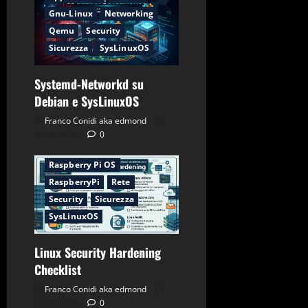
Gnu-Linux
Networking
Qemu
Security
Sicurezza
SysLinuxOS
Systemd-Networkd su
Applicazioni
CentOS
Debian e SysLinuxOS
Debian
Firewall
Franco Conidi aka edmond
Gnu-Linux
Networking
26/06/2026
0
Password
Raspberry Pi OS
RaspberryPi
Rete
Security
Sicurezza
SysLinuxOS
Linux Security Hardening
Checklist
Franco Conidi aka edmond
24/06/2026
0