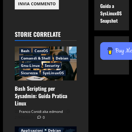
Guida a
SysLinuxOS
Snapshot
STORIE CORRELATE
Applicazioni
Backup
Buy Me 
Bash
CentOS
Comandi & Shell
Debian
Gnu-Linux
Security
Sicurezza
SysLinuxOS
Bash Scripting per
Sysadmin: Guida Pratica
Linux
Franco Conidi aka edmond
27/06/2026
0
Applicazioni
Debian