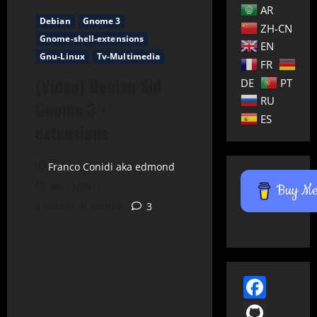
AR
Debian
Gnome 3
ZH-CN
Gnome-shell-extensions
EN
Gnu-Linux
Tv-Multimedia
FR
(Video) Debian Sid
DE
PT
RU
Gnome 3 +
ES
extensions
Franco Conidi aka edmond
06/11/2011
Buy Me 
1 minuti di lettura
3
Face
GitH