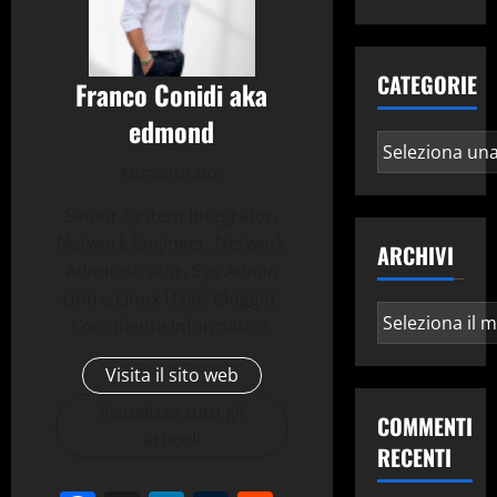
CATEGORIE
Franco Conidi aka
edmond
Categorie
Administrator
Senior System Integrator,
Network Engineer, Network
ARCHIVI
Administrator, Sys Admin
Linux, Linux User, Blogger,
Archivi
Consulente Informatico.
Visita il sito web
Visualizza tutti gli
COMMENTI
articoli
RECENTI