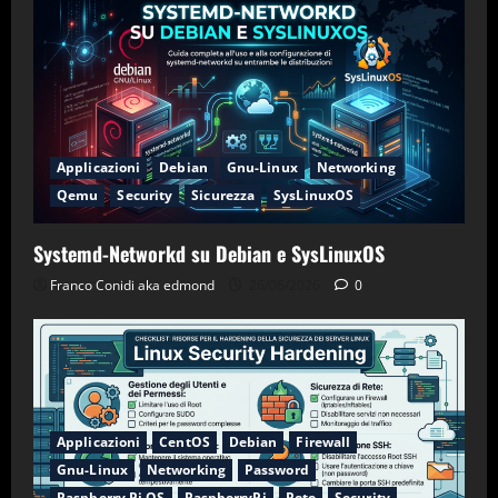
Applicazioni
Debian
Gnu-Linux
Networking
Qemu
Security
Sicurezza
SysLinuxOS
Systemd-Networkd su Debian e SysLinuxOS
Franco Conidi aka edmond
26/06/2026
0
Applicazioni
CentOS
Debian
Firewall
Gnu-Linux
Networking
Password
Raspberry Pi OS
RaspberryPi
Rete
Security