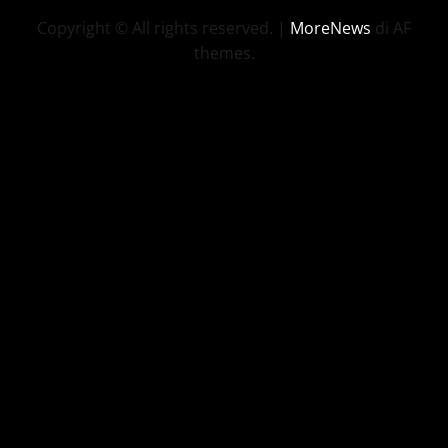
Copyright © All rights reserved.
|
MoreNews
di AF
themes.