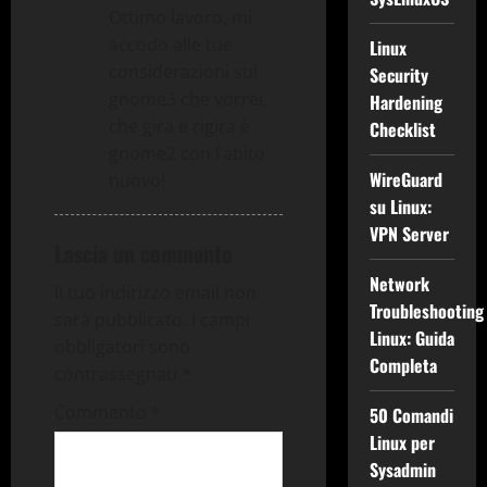
Ottimo lavoro, mi
accodo alle tue
Linux
considerazioni sul
Security
gnome3 che vorrei,
Hardening
che gira e rigira è
Checklist
gnome2 con l’abito
WireGuard
nuovo!
su Linux:
VPN Server
Lascia un commento
Network
Il tuo indirizzo email non
Troubleshooting
sarà pubblicato.
I campi
Linux: Guida
obbligatori sono
Completa
contrassegnati
*
Commento
*
50 Comandi
Linux per
Sysadmin