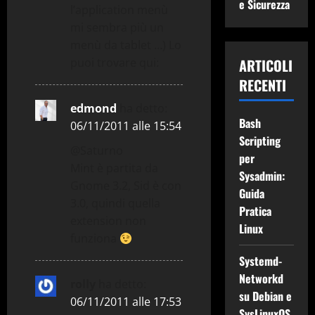
o
e Sicurezza
l’application menù
mi sembra più un
menù da tablet …) Lo
puoi trovare qui:
ARTICOLI
RECENTI
edmond
ha detto:
Bash
06/11/2011 alle 15:54
Scripting
@Saturno
per
Mint è partita da
Sysadmin:
Gnome 3.2, Sid è con
Guida
3.0, quindi quella
Pratica
extension non
Linux
funziona
Systemd-
Networkd
rolly
ha detto:
su Debian e
06/11/2011 alle 17:53
SysLinuxOS