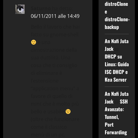
distroClone
o
Saturno
ha detto:
e
06/11/2011 alle 14:49
distroClone-
n
backup
Bello il lavoro che hai
e
fatto su gnome-shell
An Nafi Juta
è una
a
Jack
su
dimostrazione della
DHCP su
sua duttilità. Una
r
Linux: Guida
cosa che ti consiglio
ISC DHCP e
t
di eliminare è
Kea Server
l’estensione
i
“application menu” a
An Nafi Juta
favore di quello di
c
Jack
su
SSH
mint che è molto più
Avanzato:
o
bello e usabile
Tunnel,
(oltre che funzionare
l
Port
come il classico
Forwarding
menù di un pc,