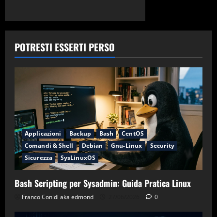
POTRESTI ESSERTI PERSO
Applicazioni
Backup
Bash
CentOS
Comandi & Shell
Debian
Gnu-Linux
Security
Sicurezza
SysLinuxOS
Bash Scripting per Sysadmin: Guida Pratica Linux
Franco Conidi aka edmond
27/06/2026
0