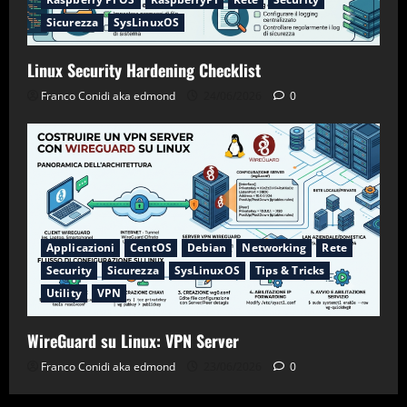
Sicurezza
SysLinuxOS
Linux Security Hardening Checklist
Franco Conidi aka edmond
24/06/2026
0
Applicazioni
CentOS
Debian
Networking
Rete
Security
Sicurezza
SysLinuxOS
Tips & Tricks
Utility
VPN
WireGuard su Linux: VPN Server
Franco Conidi aka edmond
23/06/2026
0