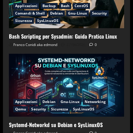
Applicazioni
Backup
Bash
CentOS
Comandi & Shell
Debian
Gnu-Linux
Security
Sicurezza
SysLinuxOS
Bash Scripting per Sysadmin: Guida Pratica Linux
Franco Conidi aka edmond
27/06/2026
0
Applicazioni
Debian
Gnu-Linux
Networking
Qemu
Security
Sicurezza
SysLinuxOS
Systemd-Networkd su Debian e SysLinuxOS