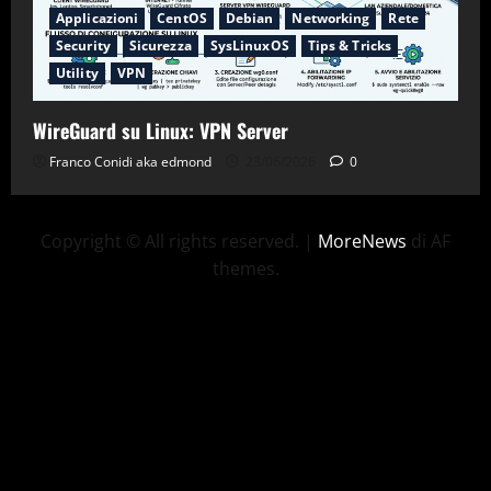
Applicazioni
CentOS
Debian
Networking
Rete
Security
Sicurezza
SysLinuxOS
Tips & Tricks
Utility
VPN
WireGuard su Linux: VPN Server
Franco Conidi aka edmond
23/06/2026
0
Copyright © All rights reserved.
|
MoreNews
di AF
themes.