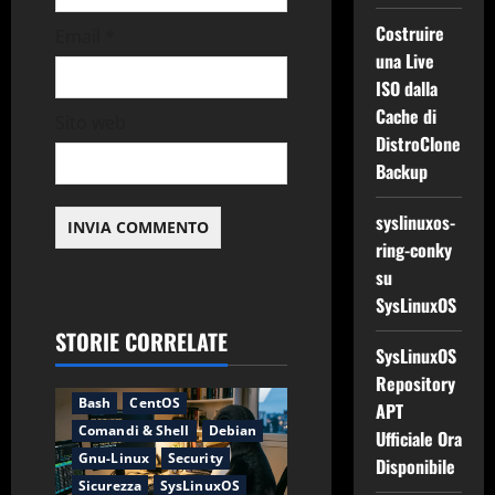
o
Costruire
Email
*
l
una Live
ISO dalla
o
Cache di
Sito web
DistroClone
Backup
syslinuxos-
ring-conky
su
SysLinuxOS
STORIE CORRELATE
SysLinuxOS
Applicazioni
Backup
Repository
Bash
CentOS
APT
Comandi & Shell
Debian
Ufficiale Ora
Gnu-Linux
Security
Disponibile
Sicurezza
SysLinuxOS