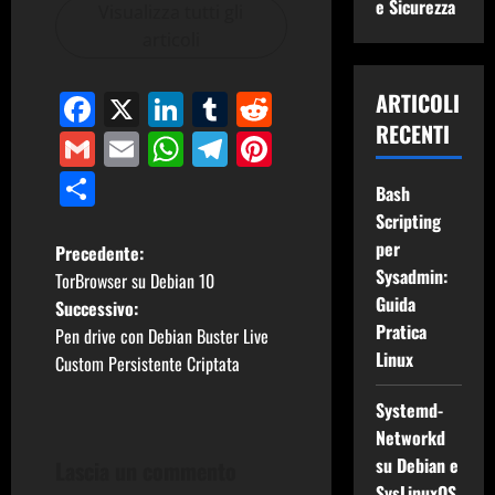
e Sicurezza
Visualizza tutti gli
articoli
Facebook
X
LinkedIn
Tumblr
Reddit
ARTICOLI
RECENTI
Gmail
Email
WhatsApp
Telegram
Pinterest
Condividi
Bash
Scripting
per
N
Precedente:
Sysadmin:
TorBrowser su Debian 10
a
Guida
Successivo:
Pratica
Pen drive con Debian Buster Live
v
Linux
Custom Persistente Criptata
i
Systemd-
g
Networkd
su Debian e
Lascia un commento
a
SysLinuxOS