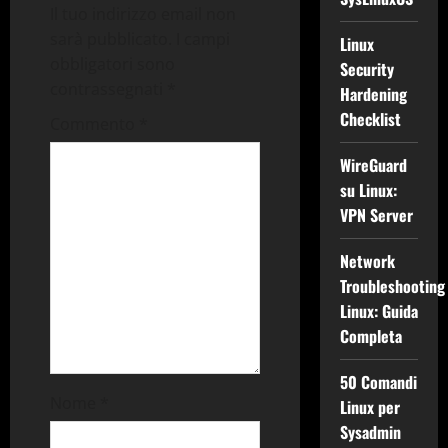
Il tuo indirizzo email non
z
sarà pubblicato.
I campi
Linux
obbligatori sono
Security
i
contrassegnati
*
Hardening
o
Checklist
Commento
*
n
WireGuard
su Linux:
e
VPN Server
a
Network
r
Troubleshooting
Linux: Guida
t
Completa
i
50 Comandi
Nome
*
Linux per
c
Sysadmin