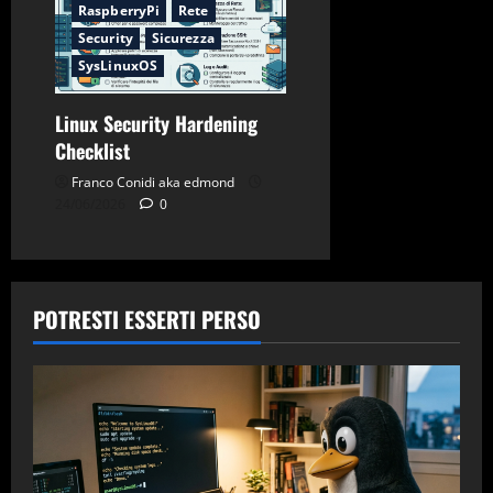
RaspberryPi
Rete
Security
Sicurezza
SysLinuxOS
Linux Security Hardening
Checklist
Franco Conidi aka edmond
24/06/2026
0
POTRESTI ESSERTI PERSO