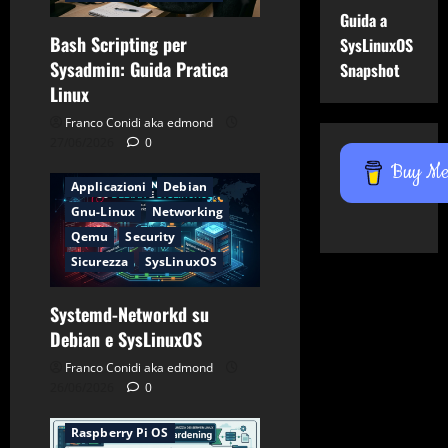
Guida a
Bash Scripting per
SysLinuxOS
Sysadmin: Guida Pratica
Snapshot
Linux
Franco Conidi aka edmond
27/06/2026
0
Buy Me 
Applicazioni
Debian
Gnu-Linux
Networking
Qemu
Security
Sicurezza
SysLinuxOS
Systemd-Networkd su
Applicazioni
CentOS
Debian e SysLinuxOS
Debian
Firewall
Franco Conidi aka edmond
Gnu-Linux
Networking
26/06/2026
0
Password
Raspberry Pi OS