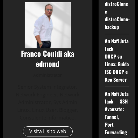
distroClone
e
distroClone-
backup
An Nafi Juta
Jack
su
Franco Conidi aka
DHCP su
edmond
Linux: Guida
ISC DHCP e
Administrator
Kea Server
Senior System Integrator,
An Nafi Juta
Network Engineer, Network
Jack
su
SSH
Administrator, Sys Admin
Avanzato:
Linux, Linux User, Blogger,
Tunnel,
Consulente Informatico.
Port
Visita il sito web
Forwarding