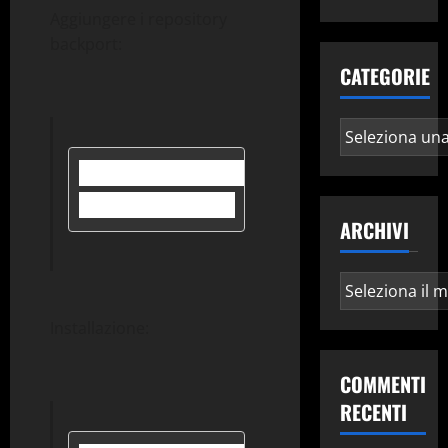
Aggiungere i repository
backport:
CATEGORIE
Categorie
# printf "deb http://deb.deb
# apt update
ARCHIVI
Archivi
Installazione:
COMMENTI
RECENTI