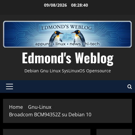
Vai
09/08/2026
08:28:40
al
contenuto
Edmond's Weblog
Debian Gnu Linux SysLinuxOS Opensource
Menu
principale
Home
Gnu-Linux
Broadcom BCM94352Z su Debian 10