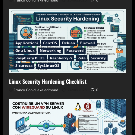
Franco Conidi aka edmond
26/06/2026
0
Applicazioni
CentOS
Debian
Firewall
Gnu-Linux
Networking
Password
Raspberry Pi OS
RaspberryPi
Rete
Security
Sicurezza
SysLinuxOS
Linux Security Hardening Checklist
Franco Conidi aka edmond
24/06/2026
0