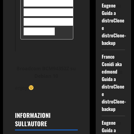
# apt-get install linux-imag
Eugene
su
# modprobe -r b44 b43 b43leg
Guida a
distroClone
# modprobe wl
e
# reboot
distroClone-
backup
Franco
Conidi aka
Broadcom BCM94352Z su
edmond
su
Debian 10
Guida a
distroClone
enjoy
e
distroClone-
backup
INFORMAZIONI
SULL'AUTORE
Eugene
su
Guida a