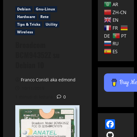
AR
Debian
Gnu-Linux
ZH-CN
Hardware
Rete
EN
Tips & Tricks
Utility
FR
Wireless
DE
PT
Broadcom
RU
ES
BCM94352Z su
Debian 10
Franco Conidi aka edmond
Buy Me 
10/11/2019
1 minuti di lettura
0
Face
GitH