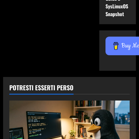
SysLinuxOS
Snapshot
Buy Me 
POTRESTI ESSERTI PERSO