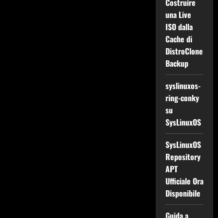
Costruire
una Live
ISO dalla
Cache di
DistroClone
Backup
syslinuxos-
ring-conky
su
SysLinuxOS
SysLinuxOS
Repository
APT
Ufficiale Ora
Disponibile
Guida a