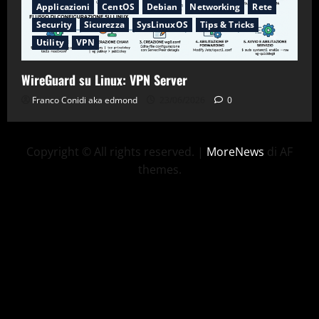
Applicazioni
CentOS
Debian
Networking
Rete
Security
Sicurezza
SysLinuxOS
Tips & Tricks
Utility
VPN
WireGuard su Linux: VPN Server
Franco Conidi aka edmond
23/06/2026
0
Copyright © All rights reserved.
|
MoreNews
di AF
themes.