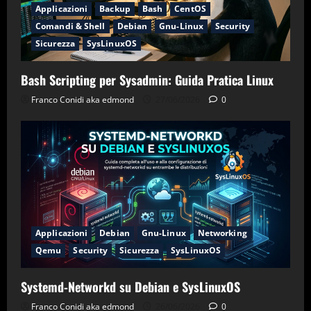
Applicazioni
Backup
Bash
CentOS
Comandi & Shell
Debian
Gnu-Linux
Security
Sicurezza
SysLinuxOS
Bash Scripting per Sysadmin: Guida Pratica Linux
Franco Conidi aka edmond
27/06/2026
0
Applicazioni
Debian
Gnu-Linux
Networking
Qemu
Security
Sicurezza
SysLinuxOS
Systemd-Networkd su Debian e SysLinuxOS
Franco Conidi aka edmond
26/06/2026
0