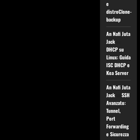
e
distroClone-
backup
An Nafi Juta
Jack
su
DHCP su
Linux: Guida
ISC DHCP e
Kea Server
An Nafi Juta
Jack
su
SSH
Avanzato:
Tunnel,
Port
Forwarding
e Sicurezza