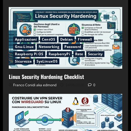
Applicazioni
CentOS
Debian
Firewall
Gnu-Linux
Networking
Password
Raspberry Pi OS
RaspberryPi
Rete
Security
Sicurezza
SysLinuxOS
Linux Security Hardening Checklist
Franco Conidi aka edmond
24/06/2026
0