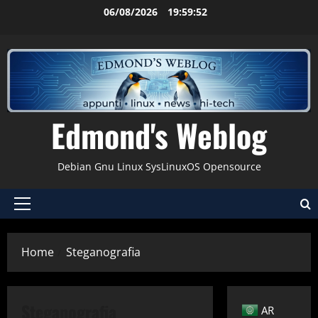
Vai
06/08/2026
19:59:53
al
contenuto
Edmond's Weblog
Debian Gnu Linux SysLinuxOS Opensource
Menu
principale
Home
Steganografia
Applicazioni
Cryptare
Debian
Gnu-Linux
Steganografia
AR
Sicurezza
Steganografia