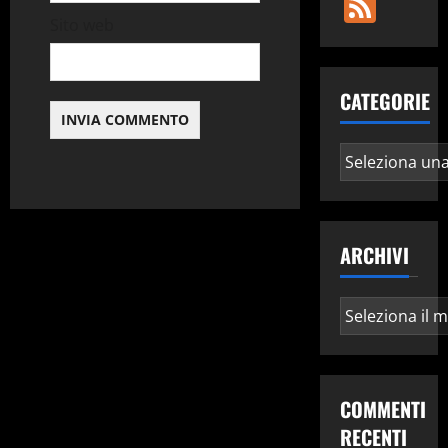
Fee
l
Sito web
o
CATEGORIE
Categorie
ARCHIVI
Archivi
COMMENTI
RECENTI