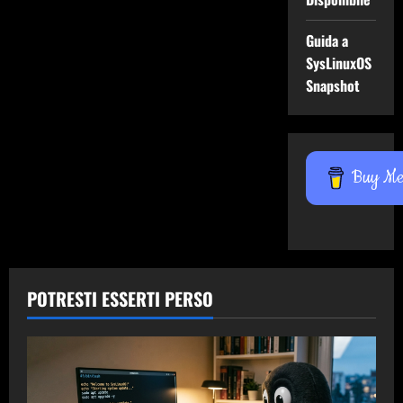
Guida a
SysLinuxOS
Snapshot
Buy Me 
POTRESTI ESSERTI PERSO