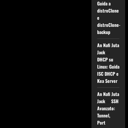
Guida a
distroClone
e
distroClone-
backup
An Nafi Juta
Jack
su
DHCP su
Linux: Guida
ISC DHCP e
Kea Server
An Nafi Juta
Jack
su
SSH
Avanzato:
Tunnel,
Port