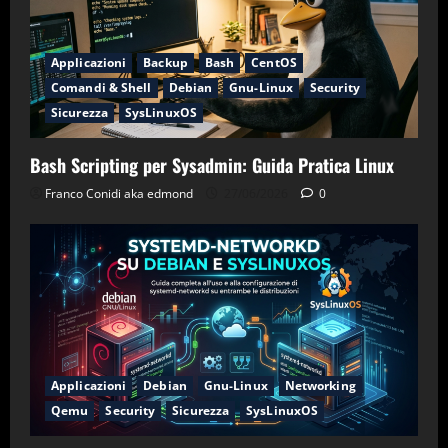
Applicazioni
Backup
Bash
CentOS
Comandi & Shell
Debian
Gnu-Linux
Security
Sicurezza
SysLinuxOS
Bash Scripting per Sysadmin: Guida Pratica Linux
Franco Conidi aka edmond
27/06/2026
0
Applicazioni
Debian
Gnu-Linux
Networking
Qemu
Security
Sicurezza
SysLinuxOS