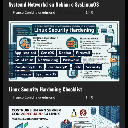
Systemd-Networkd su Debian e SysLinuxOS
Franco Conidi aka edmond
26/06/2026
0
Applicazioni
CentOS
Debian
Firewall
Gnu-Linux
Networking
Password
Raspberry Pi OS
RaspberryPi
Rete
Security
Sicurezza
SysLinuxOS
Linux Security Hardening Checklist
Franco Conidi aka edmond
24/06/2026
0