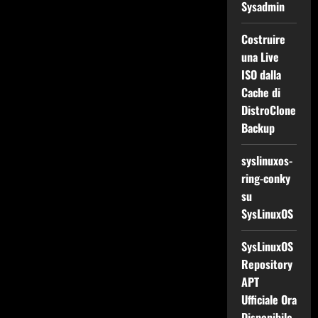
Sysadmin
Costruire
una Live
ISO dalla
Cache di
DistroClone
Backup
syslinuxos-
ring-conky
su
SysLinuxOS
SysLinuxOS
Repository
APT
Ufficiale Ora
Disponibile