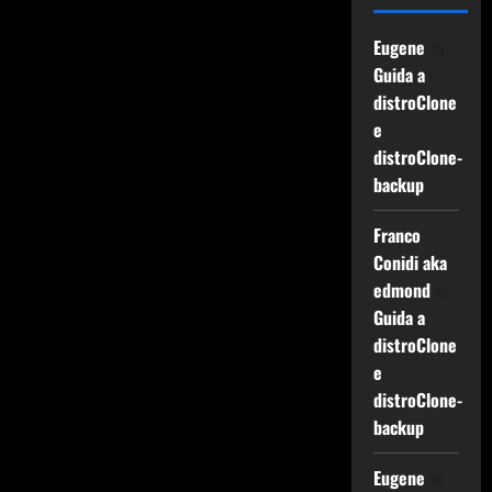
Eugene
su
Guida a
distroClone
e
distroClone-
backup
Franco
Conidi aka
edmond
su
Guida a
distroClone
e
distroClone-
backup
Eugene
su