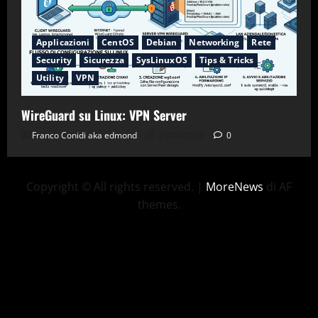
Applicazioni
CentOS
Debian
Networking
Rete
Security
Sicurezza
SysLinuxOS
Tips & Tricks
Utility
VPN
WireGuard su Linux: VPN Server
Franco Conidi aka edmond
23/06/2026
0
Copyright © All rights reserved.
|
MoreNews
di AF
themes.