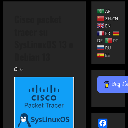
AR
Cisco packet
ZH-CN
EN
tracer su
FR
SysLinuxOS 13 e
DE
PT
RU
Debian 13
ES
0
Buy Me 
Face