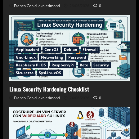
Franco Conidi aka edmond
26/06/2026
0
Applicazioni
CentOS
Debian
Firewall
Gnu-Linux
Networking
Password
Raspberry Pi OS
RaspberryPi
Rete
Security
Sicurezza
SysLinuxOS
Linux Security Hardening Checklist
Franco Conidi aka edmond
24/06/2026
0