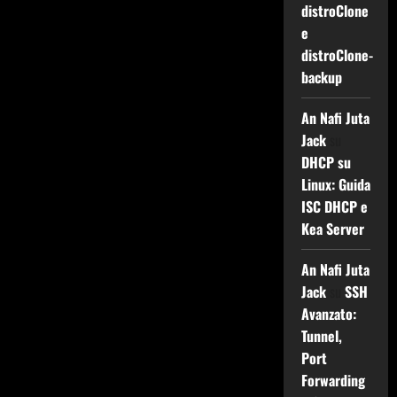
distroClone
e
distroClone-
backup
An Nafi Juta
Jack
su
DHCP su
Linux: Guida
ISC DHCP e
Kea Server
An Nafi Juta
Jack
su
SSH
Avanzato:
Tunnel,
Port
Forwarding