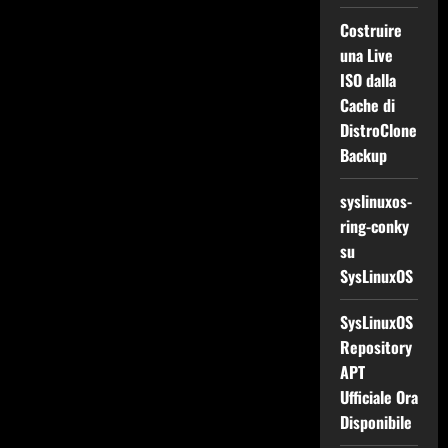
Costruire
una Live
ISO dalla
Cache di
DistroClone
Backup
syslinuxos-
ring-conky
su
SysLinuxOS
SysLinuxOS
Repository
APT
Ufficiale Ora
Disponibile