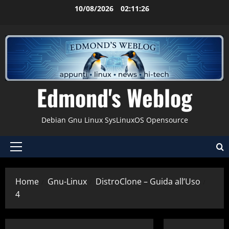
Vai
10/08/2026
02:11:27
al
contenuto
Edmond's Weblog
Debian Gnu Linux SysLinuxOS Opensource
Menu
principale
Home
Gnu-Linux
DistroClone – Guida all’Uso
4