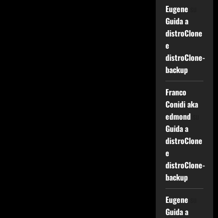
Eugene
su
Guida a
distroClone
e
distroClone-
backup
Franco
Conidi aka
edmond
su
Guida a
distroClone
e
distroClone-
backup
Eugene
su
Guida a