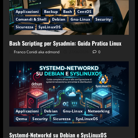
Applicazioni
Backup
Bash
CentOS
Comandi & Shell
Debian
Gnu-Linux
Security
Sicurezza
SysLinuxOS
Bash Scripting per Sysadmin: Guida Pratica Linux
Franco Conidi aka edmond
27/06/2026
0
Applicazioni
Debian
Gnu-Linux
Networking
Qemu
Security
Sicurezza
SysLinuxOS
Systemd-Networkd su Debian e SysLinuxOS