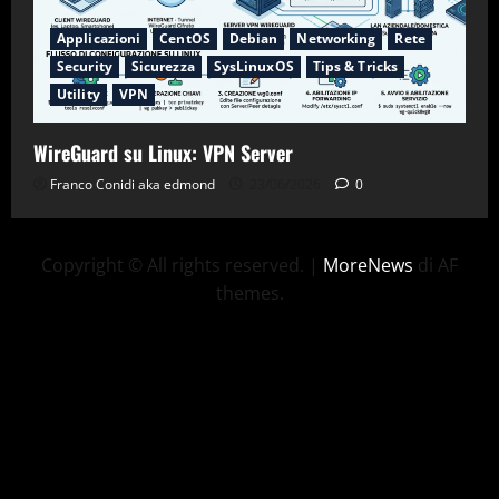
Applicazioni
CentOS
Debian
Networking
Rete
Security
Sicurezza
SysLinuxOS
Tips & Tricks
Utility
VPN
WireGuard su Linux: VPN Server
Franco Conidi aka edmond
23/06/2026
0
Copyright © All rights reserved.
|
MoreNews
di AF
themes.