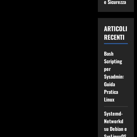
e Sicurezza
ARTICOLI
RECENTI
Bash
Scripting
per
Sysadmin:
Guida
Pratica
Linux
Systemd-
Networkd
su Debian e
SysLinuxOS