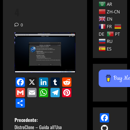
AR
4
ZH-CN
EN
0
FR
DE
PT
RU
ES
Buy Me 
Facebook
X
LinkedIn
Tumblr
Reddit
Gmail
Email
WhatsApp
Telegram
Pinterest
Condividi
Face
N
Precedente:
GitH
DistroClone – Guida all’Uso