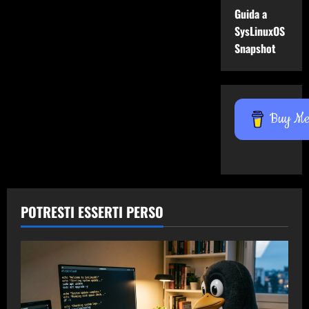
Guida a
SysLinuxOS
Snapshot
Buy Me 
POTRESTI ESSERTI PERSO