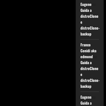
Eugene
su
Guida a
distroClone
e
distroClone-
backup
Franco
Conidi aka
edmond
su
Guida a
distroClone
e
distroClone-
backup
Eugene
su
Guida a