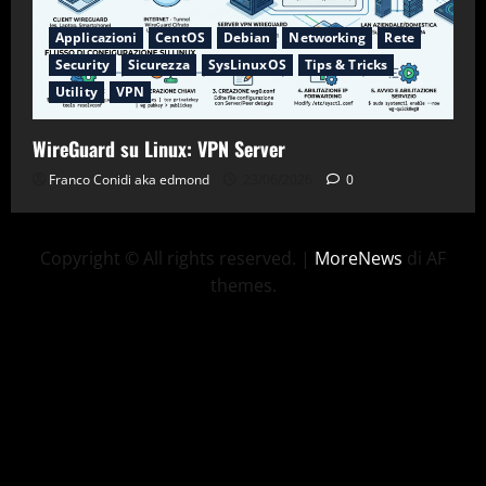
Applicazioni
CentOS
Debian
Networking
Rete
Security
Sicurezza
SysLinuxOS
Tips & Tricks
Utility
VPN
WireGuard su Linux: VPN Server
Franco Conidi aka edmond
23/06/2026
0
Copyright © All rights reserved.
|
MoreNews
di AF
themes.