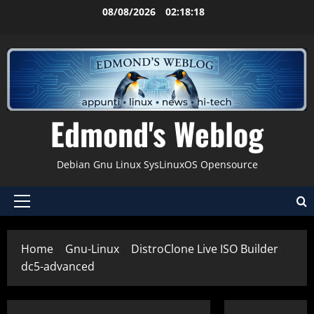
Vai
08/08/2026
02:18:19
al
contenuto
Edmond's Weblog
Debian Gnu Linux SysLinuxOS Opensource
Menu
principale
Home
Gnu-Linux
DistroClone Live ISO Builder
dc5-advanced