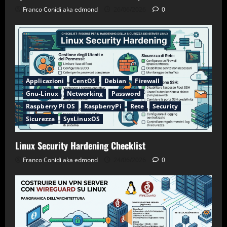
Franco Conidi aka edmond
26/06/2026
0
Applicazioni
CentOS
Debian
Firewall
Gnu-Linux
Networking
Password
Raspberry Pi OS
RaspberryPi
Rete
Security
Sicurezza
SysLinuxOS
Linux Security Hardening Checklist
Franco Conidi aka edmond
24/06/2026
0