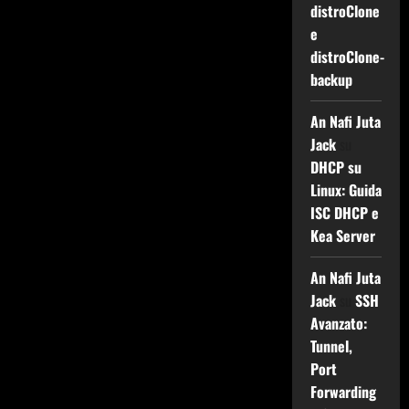
distroClone
e
distroClone-
backup
An Nafi Juta
Jack
su
DHCP su
Linux: Guida
ISC DHCP e
Kea Server
An Nafi Juta
Jack
su
SSH
Avanzato:
Tunnel,
Port
Forwarding