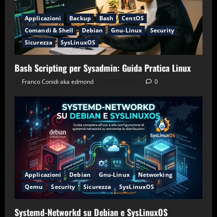
Applicazioni
Backup
Bash
CentOS
Comandi & Shell
Debian
Gnu-Linux
Security
Sicurezza
SysLinuxOS
Bash Scripting per Sysadmin: Guida Pratica Linux
Franco Conidi aka edmond
27/06/2026
0
Applicazioni
Debian
Gnu-Linux
Networking
Qemu
Security
Sicurezza
SysLinuxOS
Systemd-Networkd su Debian e SysLinuxOS