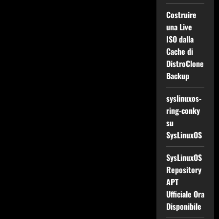
Costruire
una Live
ISO dalla
Cache di
DistroClone
Backup
syslinuxos-
ring-conky
su
SysLinuxOS
SysLinuxOS
Repository
APT
Ufficiale Ora
Disponibile