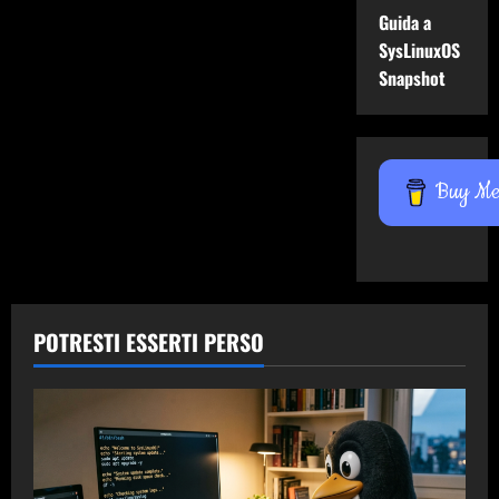
Guida a
SysLinuxOS
Snapshot
Buy Me 
POTRESTI ESSERTI PERSO