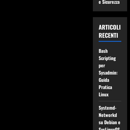
e Sicurezza
ARTICOLI
RECENTI
Bash
Scripting
per
Sysadmin:
Guida
Pratica
Linux
Systemd-
Networkd
su Debian e
SysLinuxOS