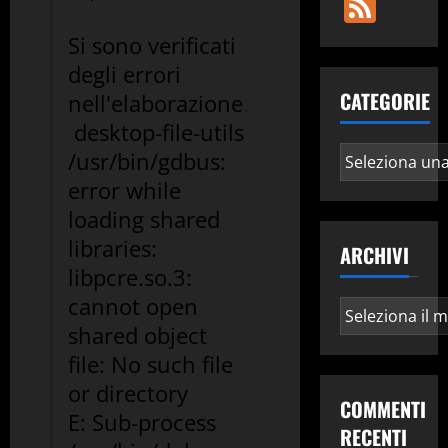
Fee
Si sono verificati
degli errori
CATEGORIE
nell'elaborazione
:
desktop-file-utils
Categorie
/usr/bin/gdbus:
error while
loading shared
libraries:
ARCHIVI
libpcre.so.3:
cannot open
Archivi
shared object
file: No such file
or directory
COMMENTI
E: Sub-process
RECENTI