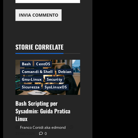
STORIE CORRELATE
Applicazioni
Backup
Bash
CentOS
Comandi & Shell
Debian
Gnu-Linux
Security
Sicurezza
SysLinuxOS
Bash Scripting per
Sysadmin: Guida Pratica
Linux
Franco Conidi aka edmond
27/06/2026
0