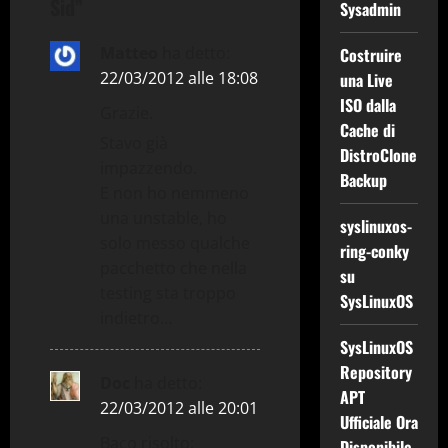
o
Sid
”
Sysadmin
n
Matteo
ha detto:
Costruire
22/03/2012 alle 18:08
e
una Live
ISO dalla
Grazie.
a
Cache di
Stavo già
DistroClone
r
impazzendo.
Backup
E non ho nemmeno
t
una unstable, ho
syslinuxos-
solo messo qualche
i
ring-conky
pacchetto che nella
su
c
testing sta troppo
SysLinuxOS
indietro…
o
SysLinuxOS
Repository
l
Doc
ha detto:
APT
22/03/2012 alle 20:01
o
Ufficiale Ora
Baco risolto:
Disponibile