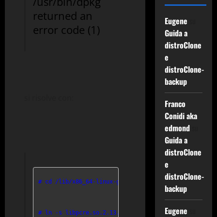
/usr/bin/dpkg
returned an
Eugene
su
error code (1)
Guida a
distroClone
e
distroClone-
backup
si risolve con:
Franco
Conidi aka
edmond
su
Guida a
distroClone
e
distroClone-
# cd /lib/x86_64-linux-gnu

backup
Eugene
su