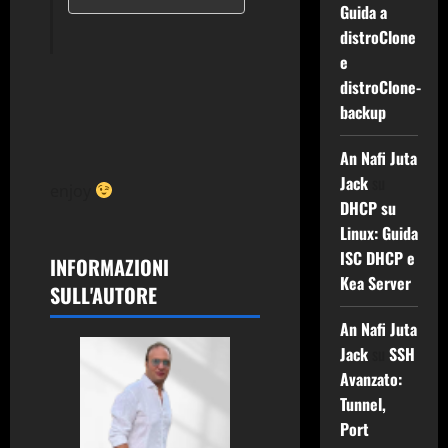
Guida a
distroClone
e
distroClone-
backup
An Nafi Juta
Jack
su
enjoy
DHCP su
Linux: Guida
ISC DHCP e
INFORMAZIONI
Kea Server
SULL'AUTORE
An Nafi Juta
Jack
su
SSH
Avanzato:
Tunnel,
Port