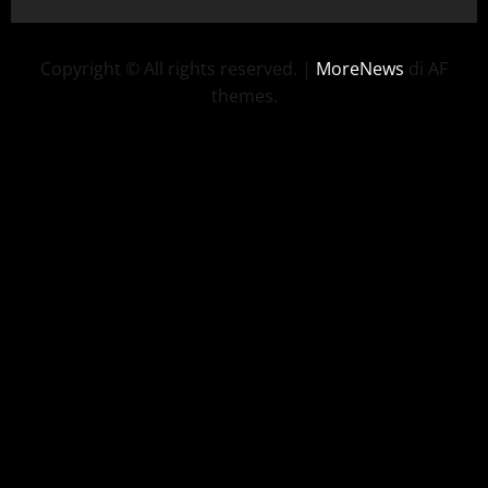
Copyright © All rights reserved.
|
MoreNews
di AF
themes.