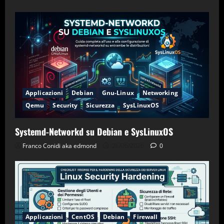
Applicazioni
Debian
Gnu-Linux
Networking
Qemu
Security
Sicurezza
SysLinuxOS
Systemd-Networkd su Debian e SysLinuxOS
Franco Conidi aka edmond
26/06/2026
0
Applicazioni
CentOS
Debian
Firewall