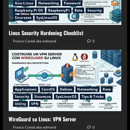
Gnu-Linux
Networking
Password
Raspberry Pi OS
RaspberryPi
Rete
Security
Sicurezza
SysLinuxOS
Linux Security Hardening Checklist
Franco Conidi aka edmond
24/06/2026
0
Applicazioni
CentOS
Debian
Networking
Rete
Security
Sicurezza
SysLinuxOS
Tips & Tricks
Utility
VPN
WireGuard su Linux: VPN Server
Franco Conidi aka edmond
23/06/2026
0