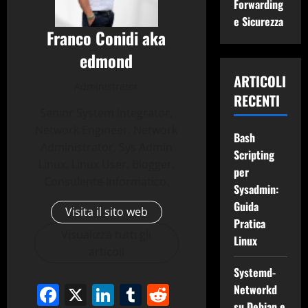
Forwarding
e Sicurezza
Franco Conidi aka
edmond
ARTICOLI
Administrator
RECENTI
Senior System Integrator,
Network Engineer, Network
Bash
Administrator, Sys Admin
Scripting
Linux, Linux User, Blogger,
per
Consulente Informatico.
Sysadmin:
Guida
Visita il sito web
Pratica
Visualizza tutti gli
Linux
articoli
Systemd-
Facebook
X
LinkedIn
Tumblr
Reddit
Networkd
su Debian e