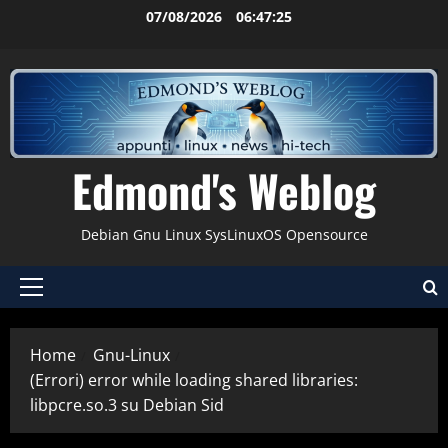
Vai
07/08/2026
06:47:26
al
contenuto
Edmond's Weblog
Debian Gnu Linux SysLinuxOS Opensource
Menu
principale
Home
Gnu-Linux
(Errori) error while loading shared libraries:
libpcre.so.3 su Debian Sid