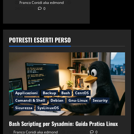
Franco Conidi aka edmond
24/06/2026
0
POTRESTI ESSERTI PERSO
Applicazioni
Backup
Bash
CentOS
Comandi & Shell
Debian
Gnu-Linux
Security
Sicurezza
SysLinuxOS
Bash Scripting per Sysadmin: Guida Pratica Linux
Franco Conidi aka edmond
27/06/2026
0