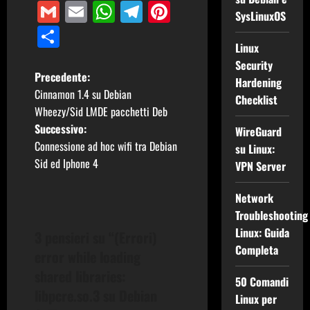
Gmail
Email
WhatsApp
Telegram
Pinterest
SysLinuxOS
Condividi
Linux
Security
N
Precedente:
Hardening
Cinnamon 1.4 su Debian
Checklist
a
Wheezy/Sid LMDE pacchetti Deb
Successivo:
WireGuard
v
Connessione ad hoc wifi tra Debian
su Linux:
i
Sid ed Iphone 4
VPN Server
g
Network
Troubleshooting
a
Linux: Guida
3 pensieri su “
(Errori)
z
Completa
error while loading
shared libraries:
i
50 Comandi
libpcre.so.3 su Debian
Linux per