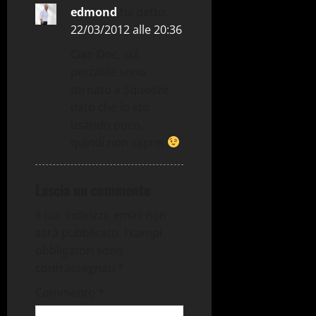
edmond
ha detto:
22/03/2012 alle 20:36
Ciao Doc, sul
portatile sono
tornato a Squeeze
dato che lo sto
usando poco,
quindi non saprei
Lascia un commento
Il tuo indirizzo email non
sarà pubblicato.
I campi
obbligatori sono
contrassegnati
*
Commento
*