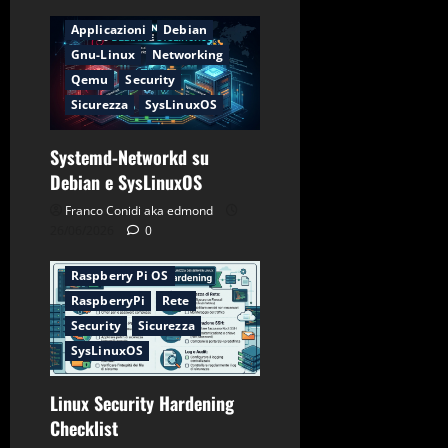
Applicazioni
Debian
Gnu-Linux
Networking
Qemu
Security
Sicurezza
SysLinuxOS
Systemd-Networkd su
Applicazioni
CentOS
Debian e SysLinuxOS
Debian
Firewall
Franco Conidi aka edmond
Gnu-Linux
Networking
26/06/2026
0
Password
Raspberry Pi OS
RaspberryPi
Rete
Security
Sicurezza
SysLinuxOS
Linux Security Hardening
Checklist