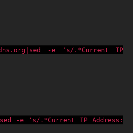
ns.org|sed -e 's/.*Current IP
|sed -e 's/.*Current IP Address: