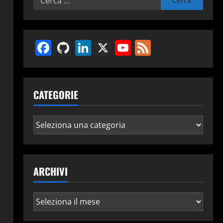
per:
Facebook
GitHub
LinkedIn
X
YouTube
Feed
CATEGORIE
Categorie
ARCHIVI
Archivi