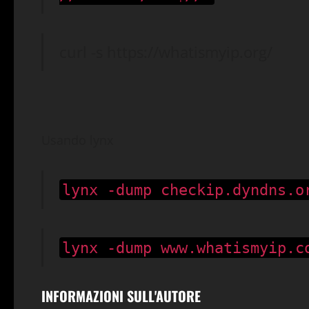
curl -s https://whatismyip.org/
Usando lynx
lynx -dump checkip.dyndns.o
lynx -dump www.whatismyip.c
INFORMAZIONI SULL'AUTORE