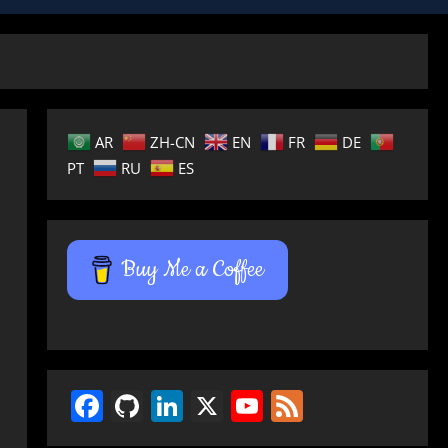
AR
ZH-CN
EN
FR
DE
PT
RU
ES
Buy Me a Coffee
Facebook
GitHub
LinkedIn
X
YouTube
Feed