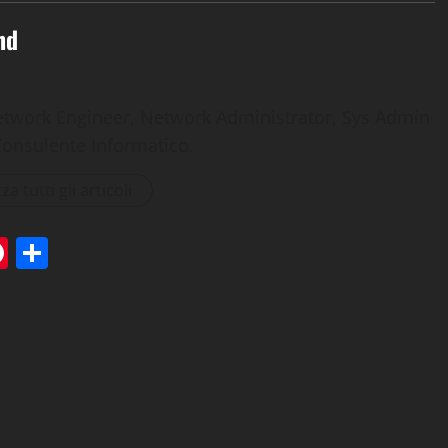
nd
etwork Engineer, Network Administrator, Sys Admin
Consulente Informatico.
za tutti gli articoli
tsApp
elegram
Pinterest
Condividi