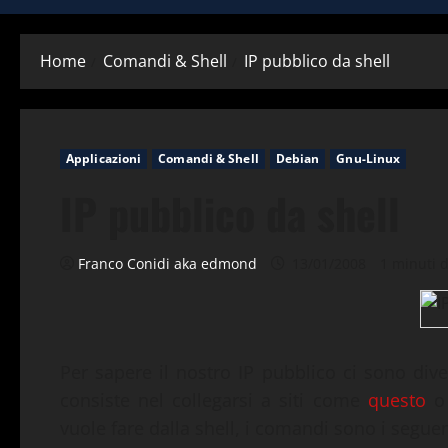
Home
Comandi & Shell
IP pubblico da shell
Applicazioni
Comandi & Shell
Debian
Gnu-Linux
IP pubblico da shell
Franco Conidi aka edmond
13/01/2008
1 minuti d
Per sapere il nostro IP pubblico ci sono dive
consiste nel collegarsi a siti come
questo
vuole fare dalla shell, i comandi sono i seguen