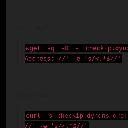
Usando wget
wget -q -O - checkip.dynd
Address: //' -e 's/<.*$//'
Usando curl
curl -s checkip.dyndns.org
//' -e 's/<.*$//'