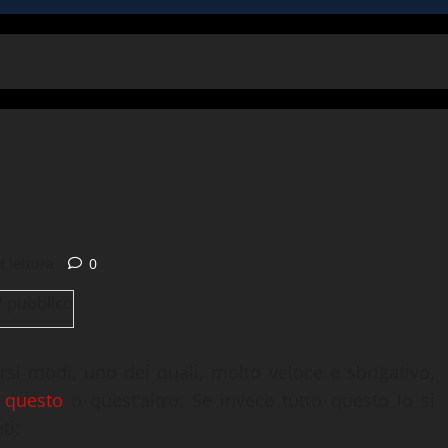
i lettura
0
rsi modi, uno dei quali, molto veloce e sbrigativo,
o
questo
o quest’altro. Se invece tutto questo lo si
ti: