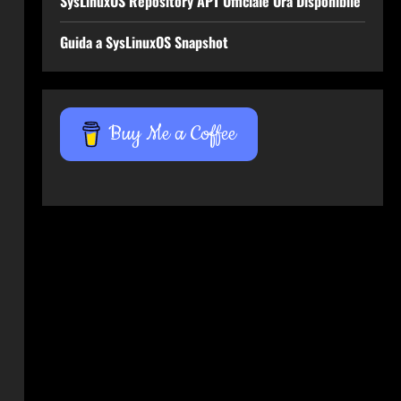
SysLinuxOS Repository APT Ufficiale Ora Disponibile
Guida a SysLinuxOS Snapshot
Buy Me a Coffee