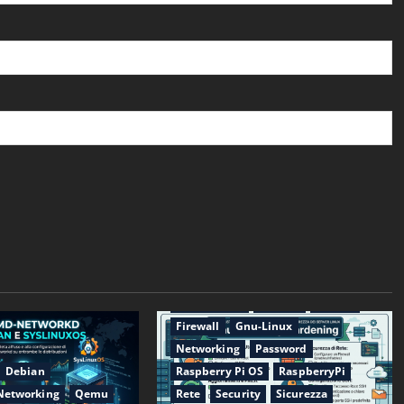
Applicazioni
CentOS
Debian
Firewall
Gnu-Linux
Networking
Password
Debian
Raspberry Pi OS
RaspberryPi
Networking
Qemu
Rete
Security
Sicurezza