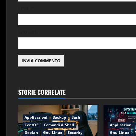
i
Email
*
c
o
Sito web
l
o
STORIE CORRELATE
Applicazioni
Backup
Bash
CentOS
Comandi & Shell
Applicazioni
Debian
Gnu-Linux
Security
Gnu-Linux