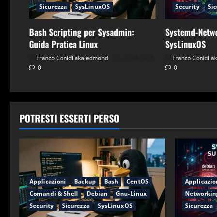
Sicurezza
SysLinuxOS
Security
Sic
Bash Scripting per Sysadmin:
Systemd-Netwo
Guida Pratica Linux
SysLinuxOS
Franco Conidi aka edmond
27/06/2026
Franco Conidi 
0
0
POTRESTI ESSERTI PERSO
Applicazioni
Backup
Bash
CentOS
Applicazio
Comandi & Shell
Debian
Gnu-Linux
Networkin
Security
Sicurezza
SysLinuxOS
Sicurezza