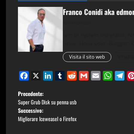
Franco Conidi aka edmo
Administrator
Senior System Integrator, N
Linux, Linux User, Blogger, 
Visita il sito web
Visualiz
Facebook
X
LinkedIn
Tumblr
Reddit
Gmail
Email
Wha
T
N
Precedente:
Super Grub Disk su penna usb
a
Successivo:
v
Migliorare Iceweasel o Firefox
i