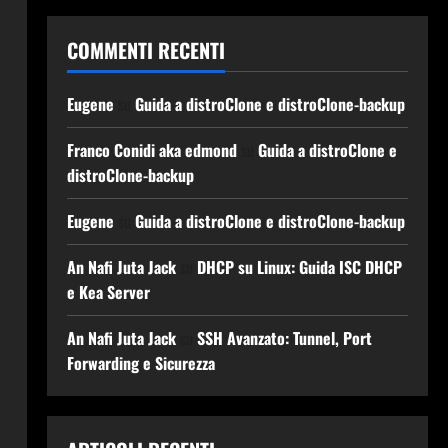
COMMENTI RECENTI
Eugene
su
Guida a distroClone e distroClone-backup
Franco Conidi aka edmond
su
Guida a distroClone e
distroClone-backup
Eugene
su
Guida a distroClone e distroClone-backup
An Nafi Juta Jack
su
DHCP su Linux: Guida ISC DHCP
e Kea Server
An Nafi Juta Jack
su
SSH Avanzato: Tunnel, Port
Forwarding e Sicurezza