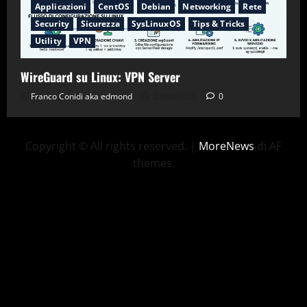
Applicazioni
CentOS
Debian
Networking
Rete
Security
Sicurezza
SysLinuxOS
Tips & Tricks
Utility
VPN
WireGuard su Linux: VPN Server
Franco Conidi aka edmond
23/06/2026
0
Copyright © All rights reserved.
|
MoreNews
di AF
themes.