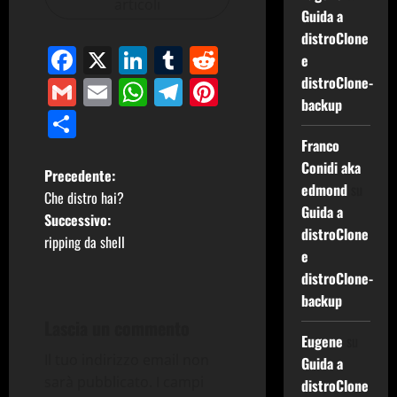
articoli
Guida a
distroClone
Facebook
X
LinkedIn
Tumblr
Reddit
e
distroClone-
Gmail
Email
WhatsApp
Telegram
Pinterest
backup
Condividi
Franco
Conidi aka
N
Precedente:
edmond
su
Che distro hai?
a
Guida a
Successivo:
distroClone
ripping da shell
v
e
distroClone-
i
backup
g
Lascia un commento
Eugene
su
a
Il tuo indirizzo email non
Guida a
sarà pubblicato.
I campi
distroClone