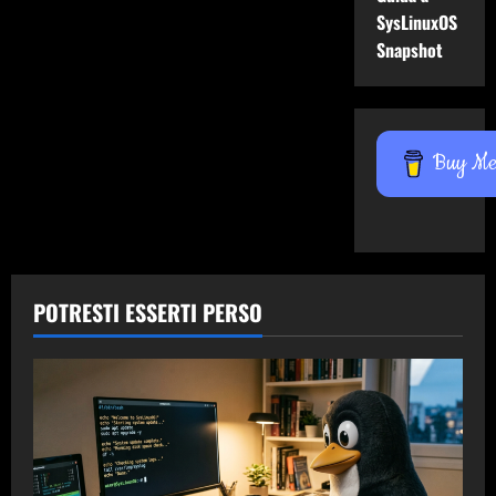
SysLinuxOS
Snapshot
Buy Me 
POTRESTI ESSERTI PERSO