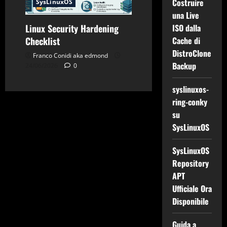
Costruire
SysLinuxOS
una Live
Linux Security Hardening
ISO dalla
Checklist
Cache di
DistroClone
Franco Conidi aka edmond
Backup
24/06/2026
0
syslinuxos-
ring-conky
su
SysLinuxOS
SysLinuxOS
Repository
APT
Ufficiale Ora
Disponibile
Guida a