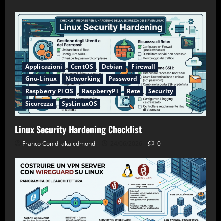
Applicazioni
CentOS
Debian
Firewall
Gnu-Linux
Networking
Password
Raspberry Pi OS
RaspberryPi
Rete
Security
Sicurezza
SysLinuxOS
Linux Security Hardening Checklist
Franco Conidi aka edmond
24/06/2026
0