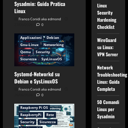
Sysadmin: Guida Pratica
Linux
Linux
Security
Hardening
Franco Conidi aka edmond
27/06/2026
0
Checklist
Applicazioni
Debian
WireGuard
Gnu-Linux
Networking
su Linux:
Qemu
Security
VPN Server
Sicurezza
SysLinuxOS
Network
Systemd-Networkd su
Troubleshooting
Applicazioni
CentOS
Debian e SysLinuxOS
Linux: Guida
Debian
Firewall
Completa
Franco Conidi aka edmond
Gnu-Linux
Networking
26/06/2026
0
Password
50 Comandi
Raspberry Pi OS
Linux per
RaspberryPi
Rete
Sysadmin
Security
Sicurezza