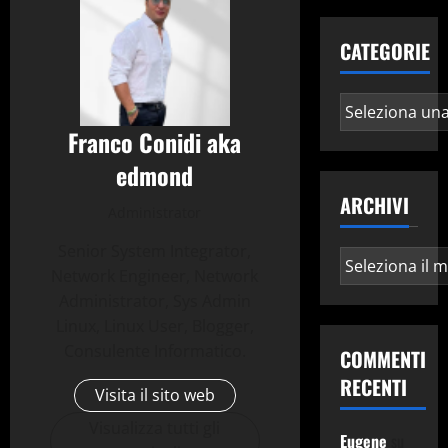
CATEGORIE
Categorie
Franco Conidi aka
edmond
ARCHIVI
Administrator
Senior System Integrator,
Archivi
Network Engineer, Network
Administrator, Sys Admin
Linux, Linux User, Blogger,
Consulente Informatico.
COMMENTI
RECENTI
Visita il sito web
Visualizza tutti gli
Eugene
su