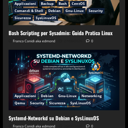
Applicazioni
Backup
Bash
CentOS
Comandi & Shell
Debian
Gnu-Linux
Security
Sicurezza
SysLinuxOS
Bash Scripting per Sysadmin: Guida Pratica Linux
Franco Conidi aka edmond
27/06/2026
0
Applicazioni
Debian
Gnu-Linux
Networking
Qemu
Security
Sicurezza
SysLinuxOS
Systemd-Networkd su Debian e SysLinuxOS
Franco Conidi aka edmond
26/06/2026
0