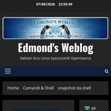
Vai
07/08/2026
22:50:49
al
contenuto
Edmond's Weblog
Debian Gnu Linux SysLinuxOS Opensource
Menu
principale
Home
Comandi & Shell
snapshot da shell
AR