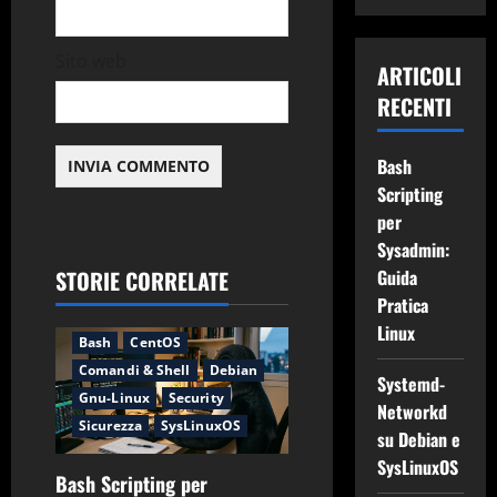
l
o
Sito web
ARTICOLI
RECENTI
Bash
Scripting
per
Sysadmin:
STORIE CORRELATE
Guida
Pratica
Applicazioni
Backup
Linux
Bash
CentOS
Comandi & Shell
Debian
Systemd-
Gnu-Linux
Security
Networkd
Sicurezza
SysLinuxOS
su Debian e
SysLinuxOS
Bash Scripting per