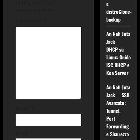
z
obbligatori sono
e
contrassegnati
*
distroClone-
i
backup
Commento
*
o
An Nafi Juta
n
Jack
su
DHCP su
e
Linux: Guida
ISC DHCP e
a
Kea Server
r
An Nafi Juta
t
Jack
su
SSH
Avanzato:
i
Nome
*
Tunnel,
c
Port
Forwarding
o
Email
*
e Sicurezza