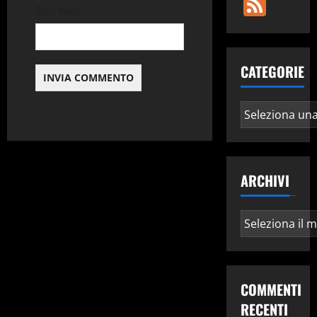
Fee
l
Sito web
o
CATEGORIE
Categorie
ARCHIVI
Archivi
COMMENTI
RECENTI