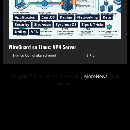
Applicazioni
CentOS
Debian
Networking
Rete
Security
Sicurezza
SysLinuxOS
Tips & Tricks
Utility
VPN
WireGuard su Linux: VPN Server
Franco Conidi aka edmond
23/06/2026
0
Copyright © All rights reserved.
|
MoreNews
di AF
themes.