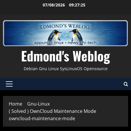
Vai
07/08/2026
09:27:25
al
contenuto
Edmond's Weblog
Debian Gnu Linux SysLinuxOS Opensource
Menu
principale
Home
Gnu-Linux
( Solved ) OwnCloud Maintenance Mode
owncloud-maintenance-mode