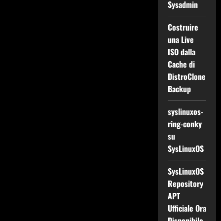
Sysadmin
Costruire
una Live
ISO dalla
Cache di
DistroClone
Backup
syslinuxos-
ring-conky
su
SysLinuxOS
SysLinuxOS
Repository
APT
Ufficiale Ora
Disponibile