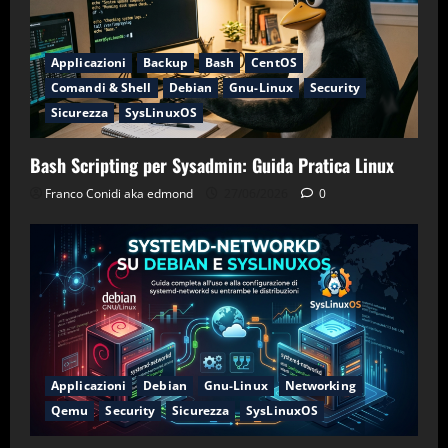
Applicazioni
Backup
Bash
CentOS
Comandi & Shell
Debian
Gnu-Linux
Security
Sicurezza
SysLinuxOS
Bash Scripting per Sysadmin: Guida Pratica Linux
Franco Conidi aka edmond
27/06/2026
0
Applicazioni
Debian
Gnu-Linux
Networking
Qemu
Security
Sicurezza
SysLinuxOS