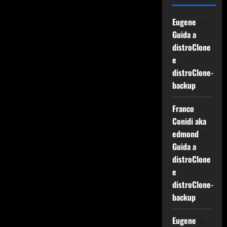
Eugene
su
Guida a
distroClone
e
distroClone-
backup
Franco
Conidi aka
edmond
su
Guida a
distroClone
e
distroClone-
backup
Eugene
su