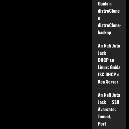
Guida a
distroClone
e
distroClone-
backup
An Nafi Juta
Jack
su
DHCP su
Linux: Guida
ISC DHCP e
Kea Server
An Nafi Juta
Jack
su
SSH
Avanzato:
Tunnel,
Port