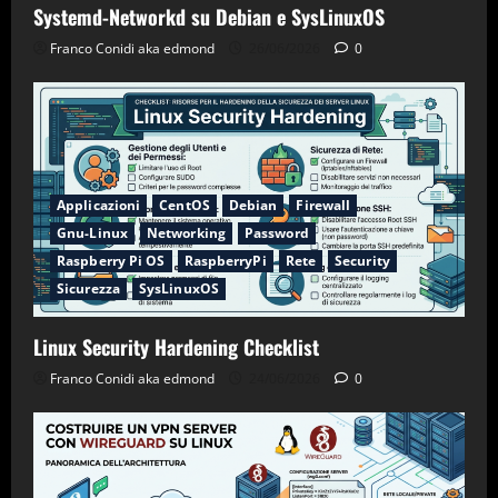
Systemd-Networkd su Debian e SysLinuxOS
Franco Conidi aka edmond
26/06/2026
0
Applicazioni
CentOS
Debian
Firewall
Gnu-Linux
Networking
Password
Raspberry Pi OS
RaspberryPi
Rete
Security
Sicurezza
SysLinuxOS
Linux Security Hardening Checklist
Franco Conidi aka edmond
24/06/2026
0