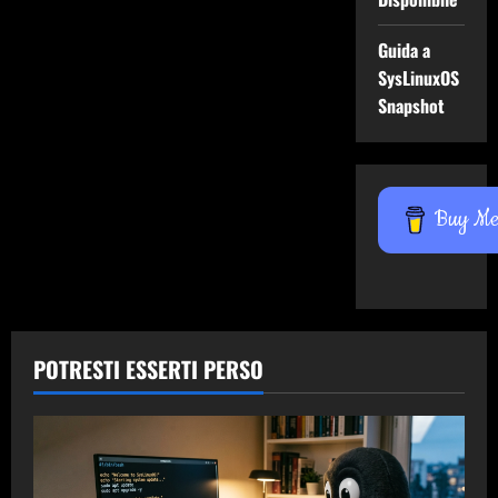
Guida a
SysLinuxOS
Snapshot
Buy Me 
POTRESTI ESSERTI PERSO