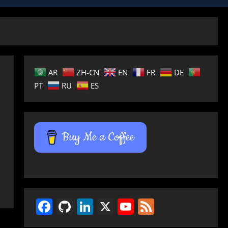
AR
ZH-CN
EN
FR
DE
PT
RU
ES
Buy Me a Coffee
Facebook
GitHub
LinkedIn
X
YouTube
Feed