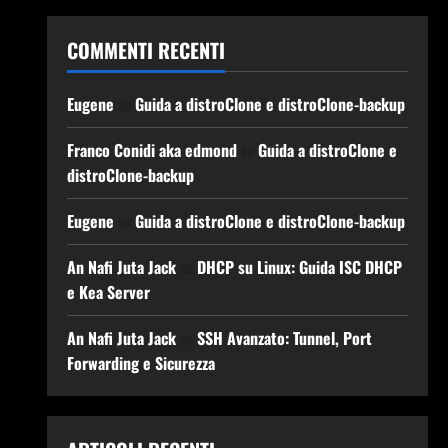
COMMENTI RECENTI
Eugene
su
Guida a distroClone e distroClone-backup
Franco Conidi aka edmond
su
Guida a distroClone e
distroClone-backup
Eugene
su
Guida a distroClone e distroClone-backup
An Nafi Juta Jack
su
DHCP su Linux: Guida ISC DHCP
e Kea Server
An Nafi Juta Jack
su
SSH Avanzato: Tunnel, Port
Forwarding e Sicurezza