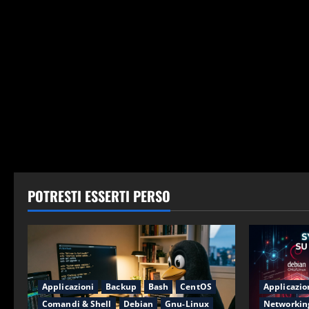
POTRESTI ESSERTI PERSO
Applicazioni
Backup
Bash
CentOS
Applicazio
Comandi & Shell
Debian
Gnu-Linux
Networkin