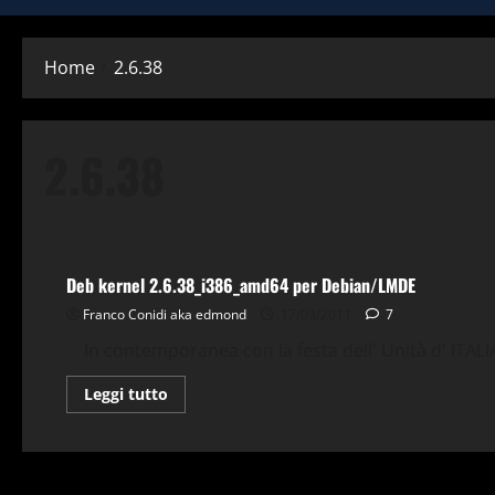
Home
2.6.38
2.6.38
Debian
Gnu-Linux
Kernel
LMDE
Repository
Deb kernel 2.6.38_i386_amd64 per Debian/LMDE
Franco Conidi aka edmond
17/03/2011
7
In contemporanea con la festa dell' Unità d' ITALIA,
Leggi
Leggi tutto
di
più
su
Deb
kernel
2.6.38_i386_amd64