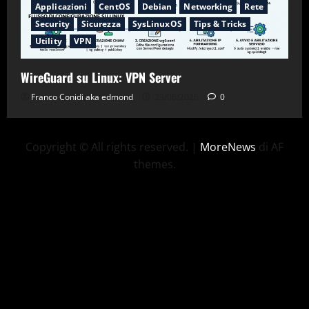
Applicazioni
CentOS
Debian
Networking
Rete
Security
Sicurezza
SysLinuxOS
Tips & Tricks
Utility
VPN
WireGuard su Linux: VPN Server
Franco Conidi aka edmond
23/06/2026
0
Copyright © All rights reserved.
|
MoreNews
di AF
themes.