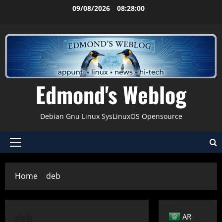
Vai
09/08/2026
08:28:01
al
contenuto
Edmond's Weblog
Debian Gnu Linux SysLinuxOS Opensource
Menu
principale
Home
deb
Applicazioni
Browser
Debian
Fedora
Firefox
Gnu-Linux
News
deb
AR
Repository
Tips & Tricks