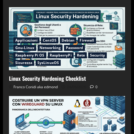
Applicazioni
CentOS
Debian
Firewall
Gnu-Linux
Networking
Password
Raspberry Pi OS
RaspberryPi
Rete
Security
Sicurezza
SysLinuxOS
Linux Security Hardening Checklist
Franco Conidi aka edmond
24/06/2026
0