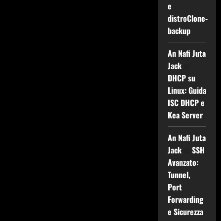
e
distroClone-
backup
An Nafi Juta
Jack
su
DHCP su
Linux: Guida
ISC DHCP e
Kea Server
An Nafi Juta
Jack
su
SSH
Avanzato:
Tunnel,
Port
Forwarding
e Sicurezza