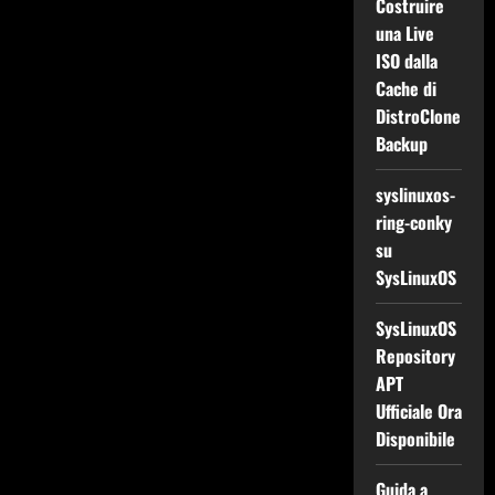
Costruire
una Live
ISO dalla
Cache di
DistroClone
Backup
syslinuxos-
ring-conky
su
SysLinuxOS
SysLinuxOS
Repository
APT
Ufficiale Ora
Disponibile
Guida a