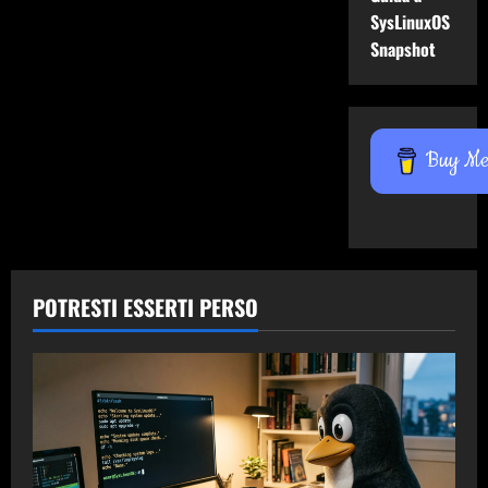
SysLinuxOS
Snapshot
Buy Me 
POTRESTI ESSERTI PERSO