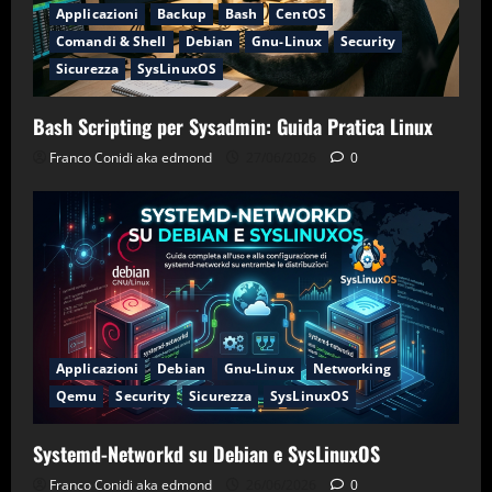
Applicazioni
Backup
Bash
CentOS
Comandi & Shell
Debian
Gnu-Linux
Security
Sicurezza
SysLinuxOS
Bash Scripting per Sysadmin: Guida Pratica Linux
Franco Conidi aka edmond
27/06/2026
0
Applicazioni
Debian
Gnu-Linux
Networking
Qemu
Security
Sicurezza
SysLinuxOS
Systemd-Networkd su Debian e SysLinuxOS
Franco Conidi aka edmond
26/06/2026
0