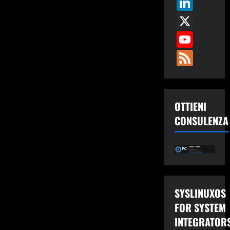
Link
X
You
Fee
OTTIENI
CONSULENZA
SYSLINUXOS
FOR SYSTEM
INTEGRATOR