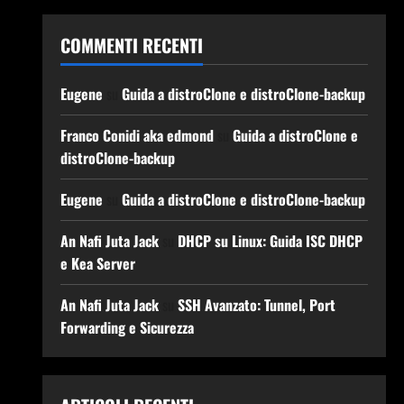
COMMENTI RECENTI
Eugene
su
Guida a distroClone e distroClone-backup
Franco Conidi aka edmond
su
Guida a distroClone e
distroClone-backup
Eugene
su
Guida a distroClone e distroClone-backup
An Nafi Juta Jack
su
DHCP su Linux: Guida ISC DHCP
e Kea Server
An Nafi Juta Jack
su
SSH Avanzato: Tunnel, Port
Forwarding e Sicurezza