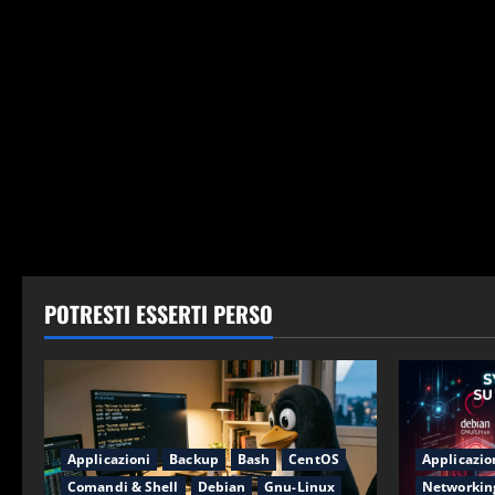
POTRESTI ESSERTI PERSO
Applicazioni
Backup
Bash
CentOS
Applicazio
Comandi & Shell
Debian
Gnu-Linux
Networkin