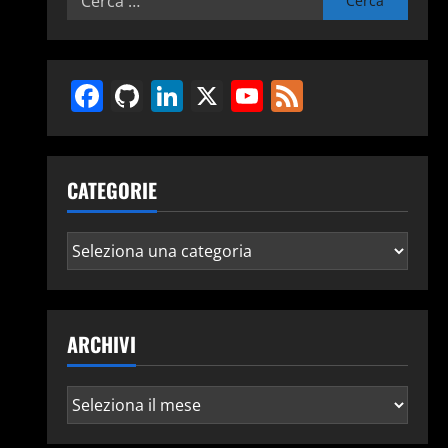
per:
Facebook
GitHub
LinkedIn
X
YouTube
Feed
CATEGORIE
Categorie
ARCHIVI
Archivi