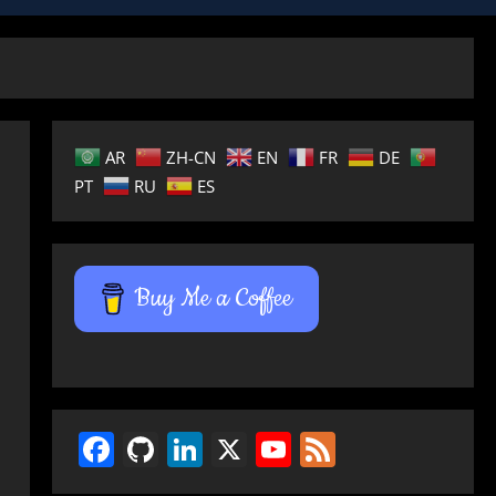
AR
ZH-CN
EN
FR
DE
PT
RU
ES
Buy Me a Coffee
Facebook
GitHub
LinkedIn
X
YouTube
Feed