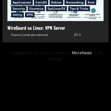
Applicazioni
CentOS
Debian
Networking
Rete
Security
Sicurezza
SysLinuxOS
Tips & Tricks
Utility
VPN
WireGuard su Linux: VPN Server
Franco Conidi aka edmond
23/06/2026
0
Copyright © All rights reserved.
|
MoreNews
di AF
themes.