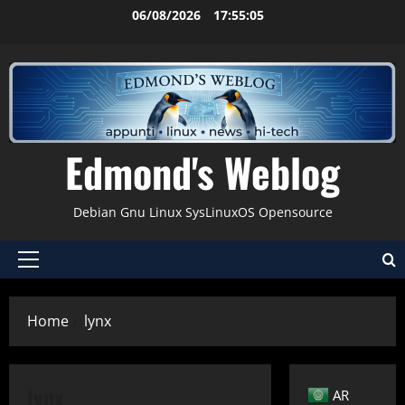
Vai
06/08/2026
17:55:06
al
contenuto
Edmond's Weblog
Debian Gnu Linux SysLinuxOS Opensource
Menu
principale
Home
lynx
Applicazioni
Bash
Browser
lynx
AR
Comandi & Shell
Debian