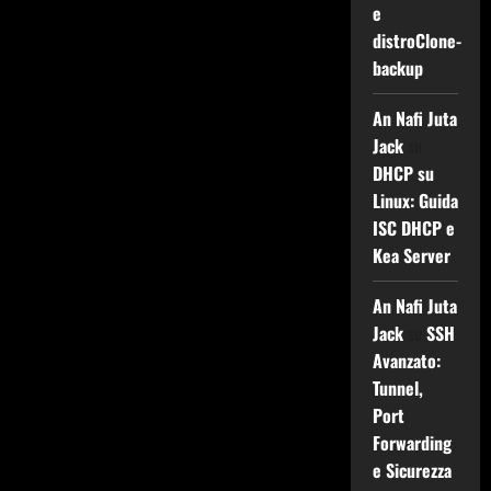
e
distroClone-
backup
An Nafi Juta
Jack
su
DHCP su
Linux: Guida
ISC DHCP e
Kea Server
An Nafi Juta
Jack
su
SSH
Avanzato:
Tunnel,
Port
Forwarding
e Sicurezza