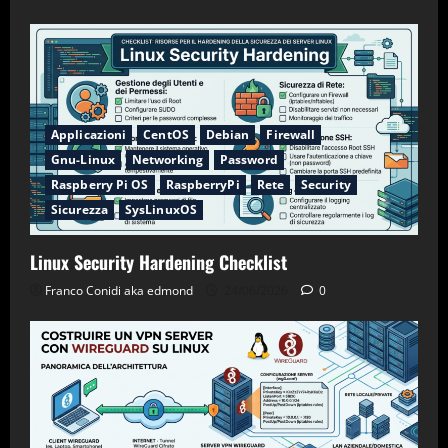
Applicazioni
CentOS
Debian
Firewall
Gnu-Linux
Networking
Password
Raspberry Pi OS
RaspberryPi
Rete
Security
Sicurezza
SysLinuxOS
Linux Security Hardening Checklist
Franco Conidi aka edmond
24/06/2026
0