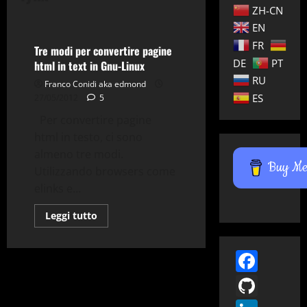
ZH-CN
Gnu-Linux
Tips & Tricks
EN
FR
Tre modi per convertire pagine
DE
PT
html in text in Gnu-Linux
RU
Franco Conidi aka edmond
ES
27/05/2012
5
Per convertire pagine
html in testo, ci sono
almeno tre modi.
Buy Me 
Utilizzando browsers come
elinks e...
Leggi
Leggi tutto
di
più
su
Face
Tre
modi
per
GitH
convertire
pagine
html