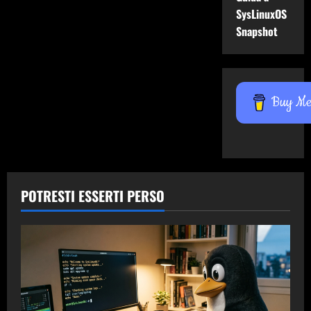
SysLinuxOS
Snapshot
Buy Me 
POTRESTI ESSERTI PERSO