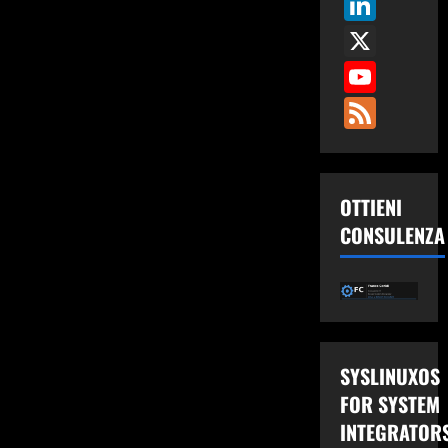
Link
in
text
X
in
Gnu-
Linux
You
Fee
OTTIENI
CONSULENZA
SYSLINUXOS
FOR SYSTEM
INTEGRATOR