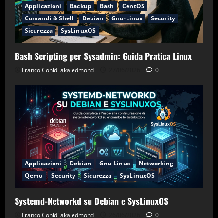
Applicazioni
Backup
Bash
CentOS
Comandi & Shell
Debian
Gnu-Linux
Security
Sicurezza
SysLinuxOS
Bash Scripting per Sysadmin: Guida Pratica Linux
Franco Conidi aka edmond
27/06/2026
0
Applicazioni
Debian
Gnu-Linux
Networking
Qemu
Security
Sicurezza
SysLinuxOS
Systemd-Networkd su Debian e SysLinuxOS
Franco Conidi aka edmond
26/06/2026
0