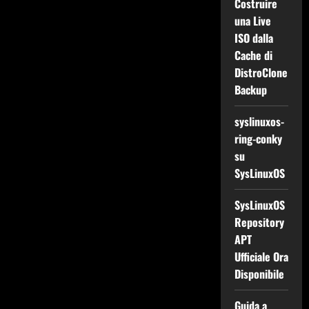
Costruire
una Live
ISO dalla
Cache di
DistroClone
Backup
syslinuxos-
ring-conky
su
SysLinuxOS
SysLinuxOS
Repository
APT
Ufficiale Ora
Disponibile
Guida a