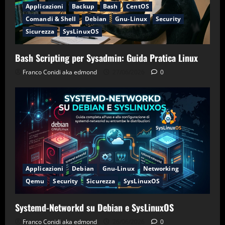
Applicazioni
Backup
Bash
CentOS
Comandi & Shell
Debian
Gnu-Linux
Security
Sicurezza
SysLinuxOS
Bash Scripting per Sysadmin: Guida Pratica Linux
Franco Conidi aka edmond
27/06/2026
0
Applicazioni
Debian
Gnu-Linux
Networking
Qemu
Security
Sicurezza
SysLinuxOS
Systemd-Networkd su Debian e SysLinuxOS
Franco Conidi aka edmond
26/06/2026
0