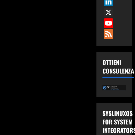
Link
X
You
Fee
OTTIENI
CONSULENZA
SYSLINUXOS
FOR SYSTEM
INTEGRATOR