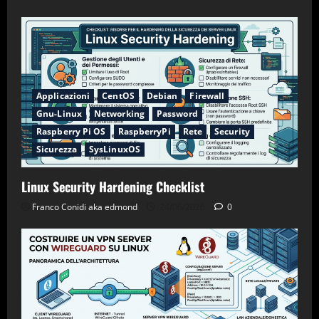
Applicazioni
CentOS
Debian
Firewall
Gnu-Linux
Networking
Password
Raspberry Pi OS
RaspberryPi
Rete
Security
Sicurezza
SysLinuxOS
Linux Security Hardening Checklist
Franco Conidi aka edmond
24/06/2026
0