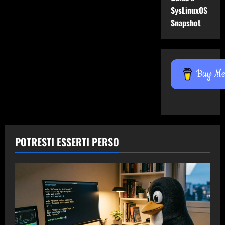
SysLinuxOS
Snapshot
Buy Me 
POTRESTI ESSERTI PERSO