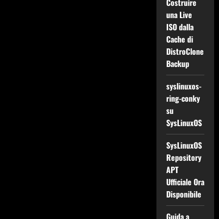
Costruire
una Live
ISO dalla
Cache di
DistroClone
Backup
syslinuxos-
ring-conky
su
SysLinuxOS
SysLinuxOS
Repository
APT
Ufficiale Ora
Disponibile
Guida a