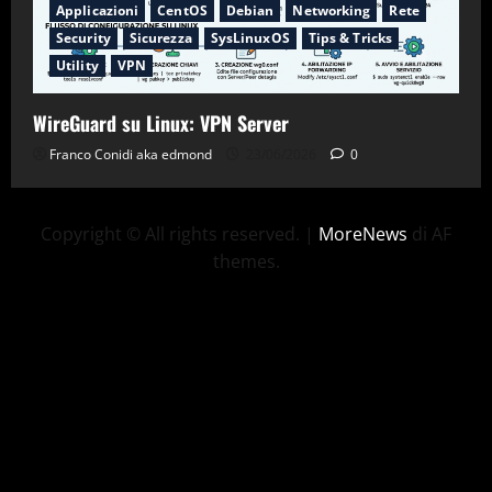
Applicazioni
CentOS
Debian
Networking
Rete
Security
Sicurezza
SysLinuxOS
Tips & Tricks
Utility
VPN
WireGuard su Linux: VPN Server
Franco Conidi aka edmond
23/06/2026
0
Copyright © All rights reserved.
|
MoreNews
di AF
themes.