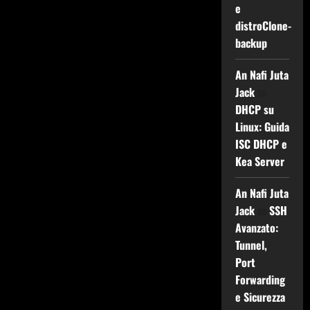
e
distroClone-
backup
An Nafi Juta
Jack
su
DHCP su
Linux: Guida
ISC DHCP e
Kea Server
An Nafi Juta
Jack
su
SSH
Avanzato:
Tunnel,
Port
Forwarding
e Sicurezza