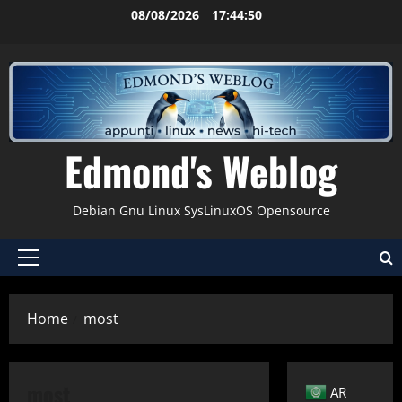
Vai
08/08/2026
17:44:50
al
contenuto
Edmond's Weblog
Debian Gnu Linux SysLinuxOS Opensource
Menu
principale
Home
most
most
AR
Bash
Bashrc