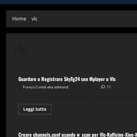
Home
vlc
vlc
Applicazioni
Comandi & Shell
Debian
Gnu-Linux
Mp
Guardare o Registrare SkyTg24 con Mplayer o Vlc
Franco Conidi aka edmond
27/10/2012
11
Guardare e registare SkyTg24 usando mplayer e vl
Leggi
Leggi tutto
di
più
Applicazioni
Comandi & Shell
Debian
Gnu-Linux
Ti
su
Guardare
o
Creare channels.conf usando w_scan per Vlc-Kaffeine-Xine-
Registrare