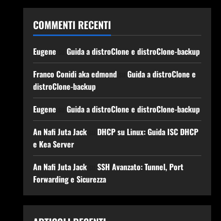
COMMENTI RECENTI
Eugene
su
Guida a distroClone e distroClone-backup
Franco Conidi aka edmond
su
Guida a distroClone e
distroClone-backup
Eugene
su
Guida a distroClone e distroClone-backup
An Nafi Juta Jack
su
DHCP su Linux: Guida ISC DHCP
e Kea Server
An Nafi Juta Jack
su
SSH Avanzato: Tunnel, Port
Forwarding e Sicurezza