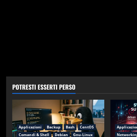
POTRESTI ESSERTI PERSO
Applicazioni
Backup
Bash
CentOS
Applicazio
Comandi & Shell
Debian
Gnu-Linux
Networkin