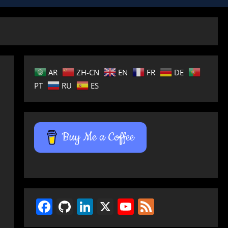
AR
ZH-CN
EN
FR
DE
PT
RU
ES
Buy Me a Coffee
Facebook
GitHub
LinkedIn
X
YouTube
Feed