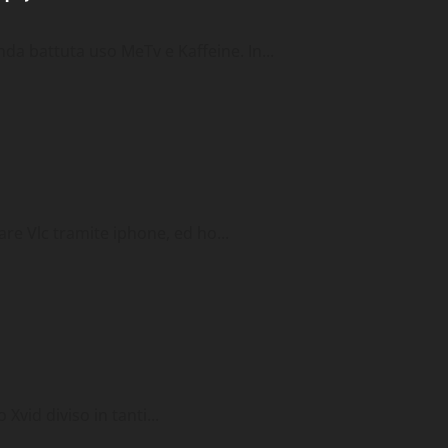
nda battuta uso MeTv e Kaffeine. In...
ltimedia
re Vlc tramite iphone, ed ho...
Xvid diviso in tanti...