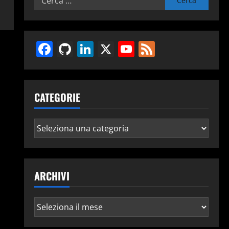
per:
Facebook
GitHub
LinkedIn
X
YouTube
Feed
CATEGORIE
Categorie
ARCHIVI
Archivi