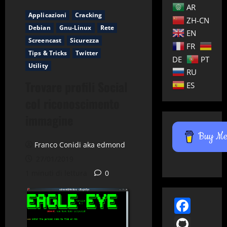
AR
Applicazioni
Cracking
ZH-CN
Debian
Gnu-Linux
Rete
EN
Screencast
Sicurezza
FR
Tips & Tricks
Twitter
DE
PT
Utility
RU
Trovare profili Social
ES
col riconoscimento
immagine
Buy Me 
Franco Conidi aka edmond
27/01/2019
1 minuti di lettura
0
Face
GitH