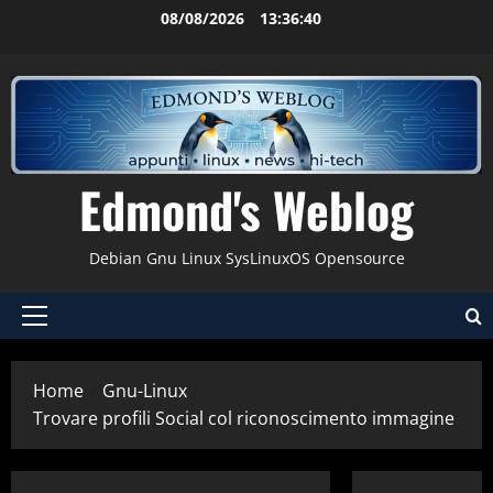
Vai
08/08/2026
13:36:41
al
contenuto
Edmond's Weblog
Debian Gnu Linux SysLinuxOS Opensource
Menu
principale
Home
Gnu-Linux
Trovare profili Social col riconoscimento immagine