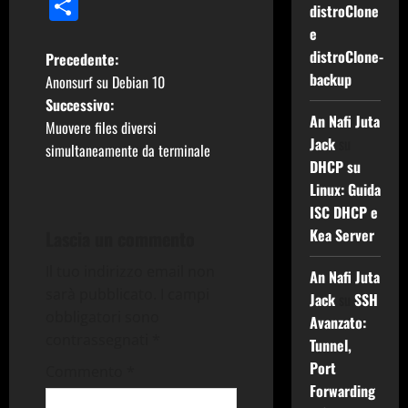
Condividi
distroClone
e
N
distroClone-
Precedente:
backup
Anonsurf su Debian 10
a
Successivo:
An Nafi Juta
Muovere files diversi
v
Jack
su
simultaneamente da terminale
DHCP su
i
Linux: Guida
g
ISC DHCP e
Kea Server
Lascia un commento
a
Il tuo indirizzo email non
An Nafi Juta
z
sarà pubblicato.
I campi
Jack
su
SSH
obbligatori sono
Avanzato:
i
contrassegnati
*
Tunnel,
o
Port
Commento
*
Forwarding