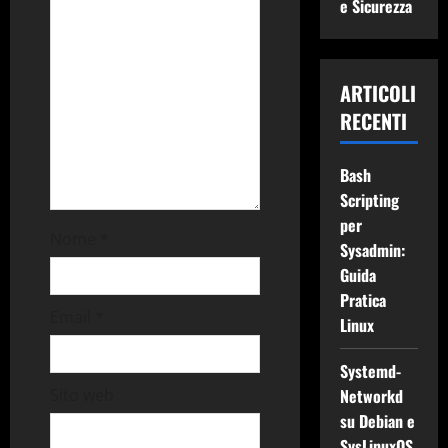
n
e Sicurezza
e
a
ARTICOLI
r
RECENTI
t
Bash
Scripting
i
per
Nome
*
c
Sysadmin:
Guida
o
Pratica
Email
*
Linux
l
o
Systemd-
Sito web
Networkd
su Debian e
SysLinuxOS