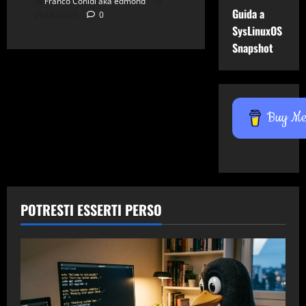
Franco Conidi aka edmond
Guida a
24/06/2026
0
SysLinuxOS
Snapshot
Buy Me 
POTRESTI ESSERTI PERSO