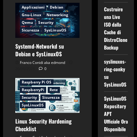
Applicazioni
Debian
Costruire
Gnu-Linux
Networking
una Live
Qemu
Security
ISO dalla
Sicurezza
SysLinuxOS
Cache di
DistroClone
Systemd-Networkd su
Backup
Applicazioni
CentOS
Debian e SysLinuxOS
Debian
Firewall
syslinuxos-
Franco Conidi aka edmond
Gnu-Linux
Networking
ring-conky
26/06/2026
0
Password
su
Raspberry Pi OS
SysLinuxOS
RaspberryPi
Rete
Security
Sicurezza
SysLinuxOS
SysLinuxOS
Repository
APT
Linux Security Hardening
Ufficiale Ora
Checklist
Disponibile