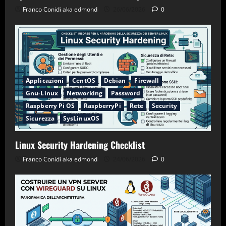
Franco Conidi aka edmond
26/06/2026
0
Applicazioni
CentOS
Debian
Firewall
Gnu-Linux
Networking
Password
Raspberry Pi OS
RaspberryPi
Rete
Security
Sicurezza
SysLinuxOS
Linux Security Hardening Checklist
Franco Conidi aka edmond
24/06/2026
0