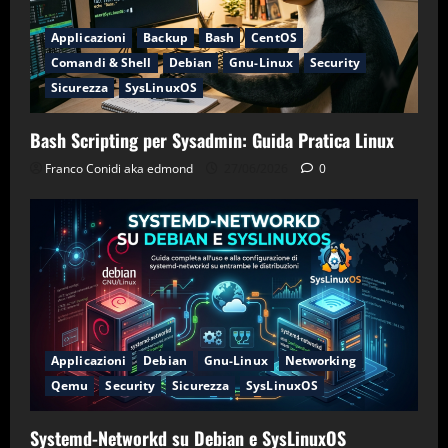
Applicazioni
Backup
Bash
CentOS
Comandi & Shell
Debian
Gnu-Linux
Security
Sicurezza
SysLinuxOS
Bash Scripting per Sysadmin: Guida Pratica Linux
Franco Conidi aka edmond
27/06/2026
0
Applicazioni
Debian
Gnu-Linux
Networking
Qemu
Security
Sicurezza
SysLinuxOS
Systemd-Networkd su Debian e SysLinuxOS