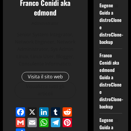
Franco Conidi aka
Eugene
su
edmond
Guida a
distroClone
Administrator
e
distroClone-
Senior System Integrator,
backup
Network Engineer, Network
Administrator, Sys Admin
Franco
Linux, Linux User, Blogger,
Conidi aka
Consulente Informatico.
edmond
su
Visita il sito web
Guida a
distroClone
Visualizza tutti gli
e
articoli
distroClone-
backup
Facebook
X
LinkedIn
Tumblr
Reddit
Gmail
Email
WhatsApp
Telegram
Pinterest
Eugene
su
Guida a