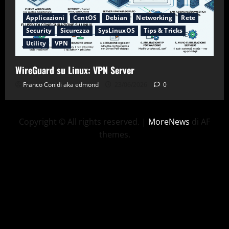
Applicazioni
CentOS
Debian
Networking
Rete
Security
Sicurezza
SysLinuxOS
Tips & Tricks
Utility
VPN
WireGuard su Linux: VPN Server
Franco Conidi aka edmond
23/06/2026
0
Copyright © All rights reserved.
|
MoreNews
di AF
themes.