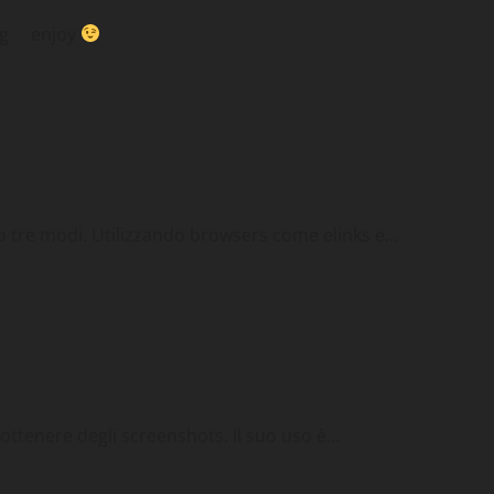
.png enjoy
Gnu-Linux
Tips & Tricks
 tre modi. Utilizzando browsers come elinks e...
afica
Tips & Tricks
 ottenere degli screenshots. Il suo uso è...