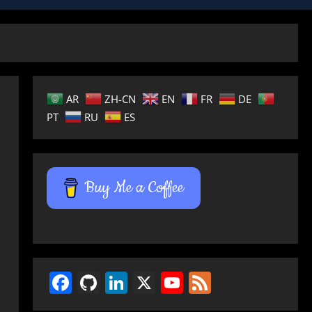
AR
ZH-CN
EN
FR
DE
PT
RU
ES
Buy Me a Coffee
Facebook
GitHub
LinkedIn
X
YouTube
Feed