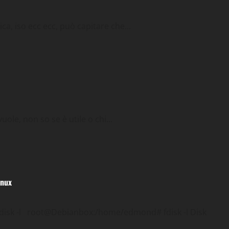
ca, iso ecc ecc, può capitare che...
Sicurezza
Tips & Tricks
Utility
e, non so se è utile o chi...
cks
Utility
inux
disk -l root@Debianbox:/home/edmond# fdisk -l Disk