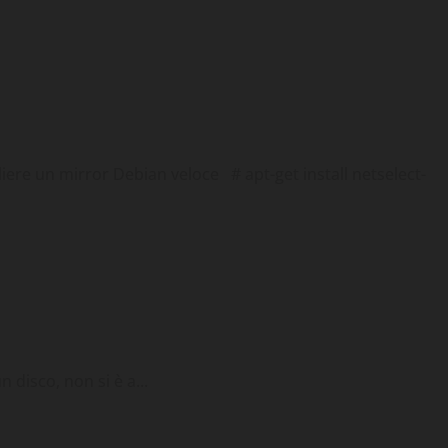
cks
liere un mirror Debian veloce # apt-get install netselect-
cks
 disco, non si è a...
cks