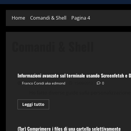
Home
Comandi & Shell
Pagina 4
Comandi & Shell
Bash
Comandi & Shell
Debian
Gnu-Linux
Terminal
Informazioni avanzate sul terminale usando Screenfetch e 
Franco Conidi aka edmond
15/09/2012
0
Ho fatto diverse guide sulla personalizzazione de
Leggi
Leggi tutto
di
più
Bash
Comandi & Shell
Debian
Gnu-Linux
Tips & Tri
su
Informazioni
avanzate
(Tar) Comprimere i files di una cartella selettivamente
sul