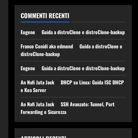
COMMENTI RECENTI
Eugene
su
Guida a distroClone e distroClone-backup
Franco Conidi aka edmond
su
Guida a distroClone e
distroClone-backup
Eugene
su
Guida a distroClone e distroClone-backup
An Nafi Juta Jack
su
DHCP su Linux: Guida ISC DHCP
e Kea Server
An Nafi Juta Jack
su
SSH Avanzato: Tunnel, Port
Forwarding e Sicurezza