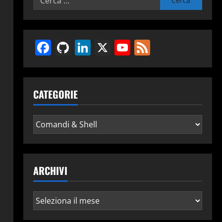
per:
Facebook
GitHub
LinkedIn
X
YouTube
Feed
CATEGORIE
Categorie
ARCHIVI
Archivi