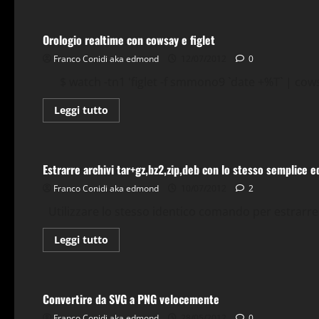
su
Visualizzare
il
Orologio realtime con cowsay e figlet
progress
di
Franco Conidi aka edmond
dd
12/07/2012
0
$ watch -tn1 'figlet -f smmono9 `date +%T` | cowsay
Leggi
Leggi tutto
di
più
Applicazioni
Comandi & Shell
Debian
Gnu-Linux
Ti
su
Orologio
realtime
Estrarre archivi tar+gz,bz2,zip,deb con lo stesso semplice 
con
cowsay
Franco Conidi aka edmond
e
10/07/2012
2
figlet
Utilizzare lo stesso identico comando per estrarre 
Leggi
Leggi tutto
di
più
Applicazioni
Comandi & Shell
Debian
Gnu-Linux
Gr
su
Estrarre
archivi
Convertire da SVG a PNG velocemente
tar+gz,bz2,zip,deb
con
Franco Conidi aka edmond
lo
28/05/2012
0