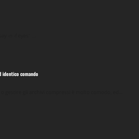
 -n -f eyes' ...
ps & Tricks
Utility
ed identico comando
o gestire gli archivi compressi è molto comodo, ed...
afica
Tips & Tricks