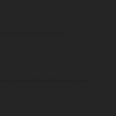
ux
Tips & Tricks
Utility
ò servire anche a "marchiare" un...
Gnu-Linux
Tips & Tricks
stallato Debian GNU/kFreeBSD testing, ma può
box
Gnu-Linux
Tips & Tricks
Utility