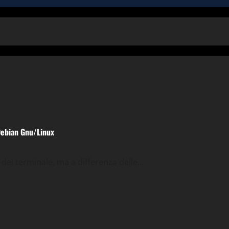
e
Tips & Tricks
Debian Gnu/Linux
l terminale, ma a differenza delle...
cks
Utility