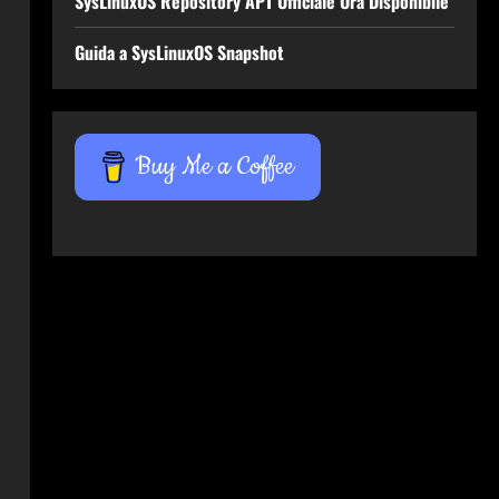
SysLinuxOS Repository APT Ufficiale Ora Disponibile
Guida a SysLinuxOS Snapshot
Buy Me a Coffee