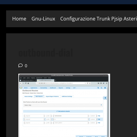
Home
Gnu-Linux
Configurazione Trunk Pjsip Aster
outbound-dial
0