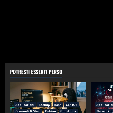
POTRESTI ESSERTI PERSO
Applicazioni
Backup
Bash
CentOS
Applicazio
Comandi & Shell
Debian
Gnu-Linux
Networkin