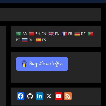
AR
ZH-CN
EN
FR
DE
PT
RU
ES
Buy Me a Coffee
Facebook
GitHub
LinkedIn
X
YouTube
Feed