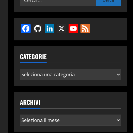
per:
Facebook
GitHub
LinkedIn
X
YouTube
Feed
CATEGORIE
Categorie
ARCHIVI
Archivi