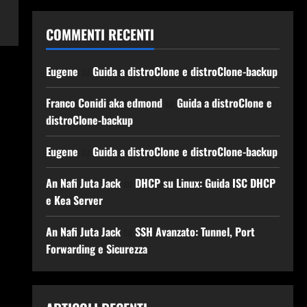
COMMENTI RECENTI
Eugene
su
Guida a distroClone e distroClone-backup
Franco Conidi aka edmond
su
Guida a distroClone e
distroClone-backup
Eugene
su
Guida a distroClone e distroClone-backup
An Nafi Juta Jack
su
DHCP su Linux: Guida ISC DHCP
e Kea Server
An Nafi Juta Jack
su
SSH Avanzato: Tunnel, Port
Forwarding e Sicurezza