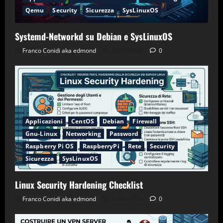
Qemu
Security
Sicurezza
SysLinuxOS
Systemd-Networkd su Debian e SysLinuxOS
Franco Conidi aka edmond
26/06/2026
0
Applicazioni
CentOS
Debian
Firewall
Gnu-Linux
Networking
Password
Raspberry Pi OS
RaspberryPi
Rete
Security
Sicurezza
SysLinuxOS
Linux Security Hardening Checklist
Franco Conidi aka edmond
24/06/2026
0