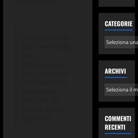
seguenti formati:
CATEGORIE
Desktop Audio:
Categorie
mp3, wma, ogg,
wav
Mobile Audio:
ARCHIVI
amr, awb, mp4
Desktop Video:
Archivi
wmv, mpeg,
wmv, avi, flv
Mobile Video:
3gp, mp4
COMMENTI
RECENTI