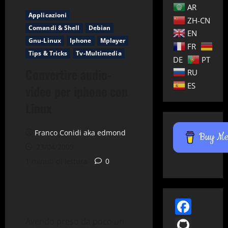
AR
Applicazioni
ZH-CN
Comandi & Shell
Debian
EN
Gnu-Linux
Iphone
Mplayer
FR
Tips & Tricks
Tv-Multimedia
DE
PT
Convertire audio-
RU
ES
video per iphone con
Linux
Franco Conidi aka edmond
Buy Me 
23/04/2009
1 minuti di lettura
0
Face
GitH
Avendo preso da poco un