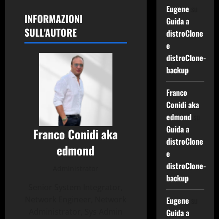
Eugene
su
INFORMAZIONI
Guida a
SULL'AUTORE
distroClone
e
distroClone-
backup
Franco
Conidi aka
edmond
su
Guida a
Franco Conidi aka
distroClone
edmond
e
distroClone-
Administrator
backup
Senior System Integrator,
Network Engineer, Network
Eugene
su
Administrator, Sys Admin
Guida a