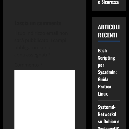
i
e Sicurezza
g
Lascia un commento
a
ARTICOLI
Il tuo indirizzo email non
RECENTI
z
sarà pubblicato.
I campi
obbligatori sono
i
Bash
contrassegnati
*
Scripting
o
per
Commento
*
Sysadmin:
n
Guida
e
Pratica
Linux
a
Systemd-
r
Networkd
su Debian e
t
SysLinuxOS