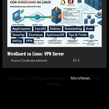
Applicazioni
CentOS
Debian
Networking
Rete
Security
Sicurezza
SysLinuxOS
Tips & Tricks
Utility
VPN
WireGuard su Linux: VPN Server
Franco Conidi aka edmond
23/06/2026
0
Copyright © All rights reserved.
|
MoreNews
di AF
themes.