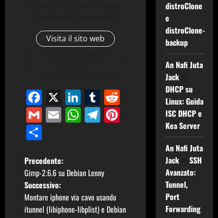
Linux, Linux User, Blogger,
distroClone
Consulente Informatico.
e
distroClone-
Visita il sito web
backup
Visualizza tutti gli
An Nafi Juta
articoli
Jack
su
DHCP su
Facebook
X
LinkedIn
Tumblr
Reddit
Linux: Guida
Gmail
Email
WhatsApp
Telegram
Pinterest
ISC DHCP e
Kea Server
Condividi
An Nafi Juta
N
Jack
su
SSH
Precedente:
Avanzato:
Gimp-2.6.6 su Debian Lenny
a
Tunnel,
Successivo:
Port
Montare iphone via cavo usando
v
Forwarding
itunnel (libiphone-libplist) e Debian