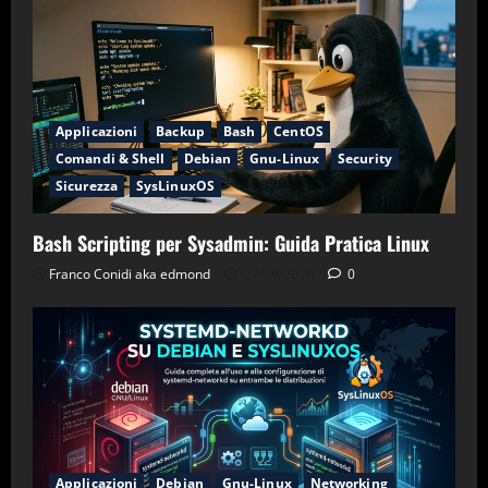
Applicazioni
Backup
Bash
CentOS
Comandi & Shell
Debian
Gnu-Linux
Security
Sicurezza
SysLinuxOS
Bash Scripting per Sysadmin: Guida Pratica Linux
Franco Conidi aka edmond
27/06/2026
0
Applicazioni
Debian
Gnu-Linux
Networking