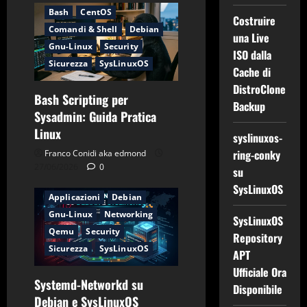
Bash
CentOS
Costruire
Comandi & Shell
Debian
una Live
Gnu-Linux
Security
ISO dalla
Sicurezza
SysLinuxOS
Cache di
DistroClone
Bash Scripting per
Backup
Sysadmin: Guida Pratica
Linux
syslinuxos-
ring-conky
Franco Conidi aka edmond
27/06/2026
0
su
SysLinuxOS
Applicazioni
Debian
Gnu-Linux
Networking
SysLinuxOS
Qemu
Security
Repository
Sicurezza
SysLinuxOS
APT
Ufficiale Ora
Systemd-Networkd su
Disponibile
Applicazioni
CentOS
Debian e SysLinuxOS