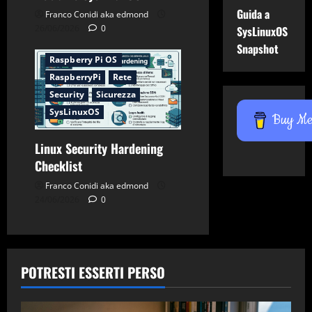
Debian
Firewall
Guida a
Franco Conidi aka edmond
Gnu-Linux
Networking
26/06/2026
0
SysLinuxOS
Password
Snapshot
Raspberry Pi OS
RaspberryPi
Rete
Security
Sicurezza
SysLinuxOS
Buy Me 
Linux Security Hardening
Checklist
Franco Conidi aka edmond
24/06/2026
0
POTRESTI ESSERTI PERSO