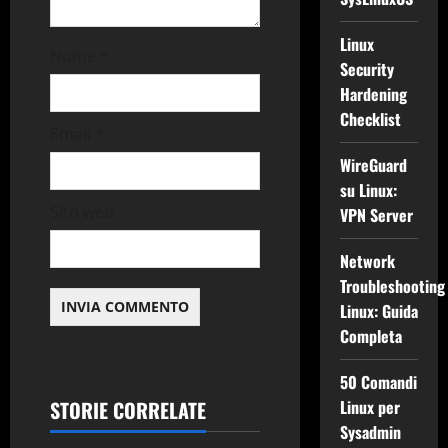
i
Linux
Nome
*
c
Security
Hardening
o
Checklist
Email
*
l
WireGuard
o
su Linux:
Sito web
VPN Server
Network
Troubleshooting
Linux: Guida
Completa
50 Comandi
STORIE CORRELATE
Linux per
Sysadmin
Applicazioni
Backup